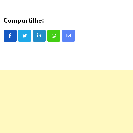
Compartilhe:
LinkedIn
Whatsapp
Share
via
Email