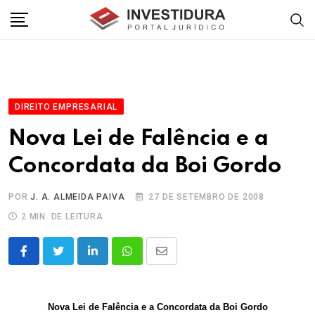
Skip
to
content
DIREITO EMPRESARIAL
Nova Lei de Falência e a
Concordata da Boi Gordo
POR
J. A. ALMEIDA PAIVA
27 DE SETEMBRO DE 2008
2 MIN. DE LEITURA
LinkedIn
Whatsapp
Share
via
Email
Nova Lei de Falência e a Concordata da Boi Gordo