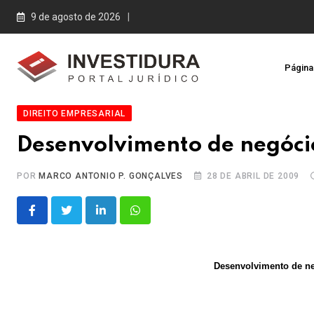
Skip
9 de agosto de 2026
to
content
Página 
DIREITO EMPRESARIAL
Desenvolvimento de negócio
POR
MARCO ANTONIO P. GONÇALVES
28 DE ABRIL DE 2009
LinkedIn
Whatsapp
Desenvolvimento de ne