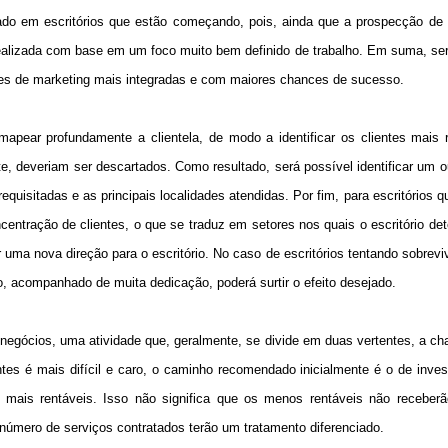
ado em escritórios que estão começando, pois, ainda que a prospecção de c
á realizada com base em um foco muito bem definido de trabalho. Em suma, s
dades de marketing mais integradas e com maiores chances de sucesso.
apear profundamente a clientela, de modo a identificar os clientes mais 
, deveriam ser descartados. Como resultado, será possível identificar um o
quisitadas e as principais localidades atendidas. Por fim, para escritórios 
ncentração de clientes, o que se traduz em setores nos quais o escritório de
 uma nova direção para o escritório. No caso de escritórios tentando sobreviv
o, acompanhado de muita dedicação, poderá surtir o efeito desejado.
 negócios, uma atividade que, geralmente, se divide em duas vertentes, a 
es é mais difícil e caro, o caminho recomendado inicialmente é o de inve
s mais rentáveis. Isso não significa que os menos rentáveis não receberã
 número de serviços contratados terão um tratamento diferenciado.