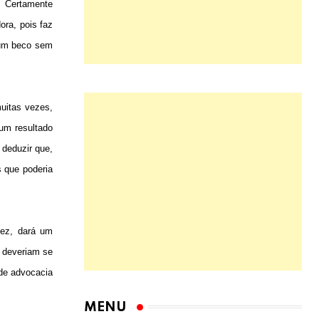
o. Certamente
ra, pois faz
num beco sem
muitas vezes,
um resultado
deduzir que,
s que poderia
vez, dará um
u deveriam se
 de advocacia