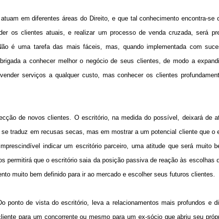
atuam em diferentes áreas do Direito, e que tal conhecimento encontra-se d
nder os clientes atuais, e realizar um processo de venda cruzada, será pr
Não é uma tarefa das mais fáceis, mas, quando implementada com suce
obrigada a conhecer melhor o negócio de seus clientes, de modo a expandi
 vender serviços a qualquer custo, mas conhecer os clientes profundament
cção de novos clientes. O escritório, na medida do possível, deixará de 
e se traduz em recusas secas, mas em mostrar a um potencial cliente que o e
prescindível indicar um escritório parceiro, uma atitude que será muito 
os permitirá que o escritório saia da posição passiva de reação às escolhas
ento muito bem definido para ir ao mercado e escolher seus futuros clientes.
ponto de vista do escritório, leva a relacionamentos mais profundos e di
cliente para um concorrente ou mesmo para um ex-sócio que abriu seu própri