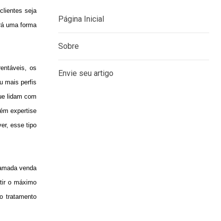
lientes seja
erá uma forma
MENU
rentáveis, os
u mais perfis
Página Inicial
que lidam com
Sobre
tém expertise
er, esse tipo
Envie seu artigo
chamada venda
stir o máximo
o tratamento