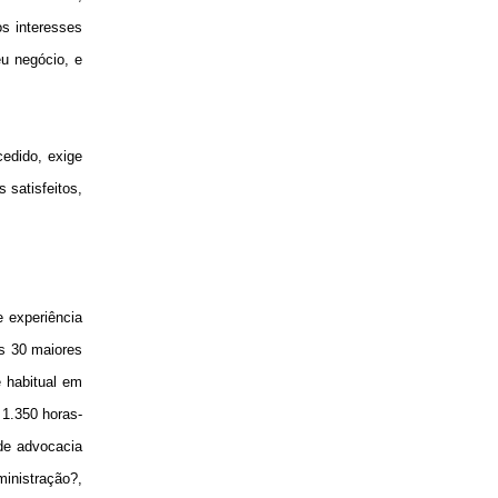
s interesses
eu negócio, e
edido, exige
 satisfeitos,
 experiência
os 30 maiores
 habitual em
 1.350 horas-
 de advocacia
inistração?,