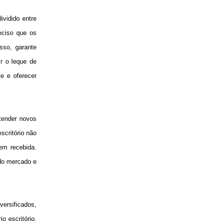
ividido entre
eciso que os
sso, garante
r o leque de
e e oferecer
atender novos
scritório não
bem recebida.
 do mercado e
versificados,
o escritório,