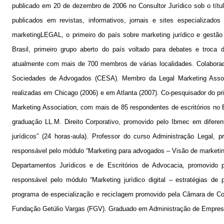
publicado em 20 de dezembro de 2006 no Consultor Jurídico sob o títul
publicados em revistas, informativos, jornais e sites especializad
marketingLEGAL, o primeiro do país sobre marketing jurídico e gestão 
Brasil, primeiro grupo aberto do país voltado para debates e troca d
atualmente com mais de 700 membros de várias localidades. Colaborad
Sociedades de Advogados (CESA). Membro da Legal Marketing Associ
realizadas em Chicago (2006) e em Atlanta (2007). Co-pesquisador do pri
Marketing Association, com mais de 85 respondentes de escritórios no B
graduação LL.M. Direito Corporativo, promovido pelo Ibmec em diferent
jurídicos” (24 horas-aula). Professor do curso Administração Legal
responsável pelo módulo “Marketing para advogados – Visão de marketing
Departamentos Jurídicos e de Escritórios de Advocacia, promovido 
responsável pelo módulo “Marketing jurídico digital – estratégias de
programa de especialização e reciclagem promovido pela Câmara de C
Fundação Getúlio Vargas (FGV). Graduado em Administração de Empresas