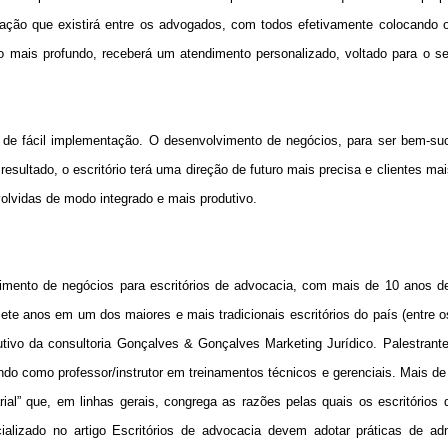
ção que existirá entre os advogados, com todos efetivamente colocando o
to mais profundo, receberá um atendimento personalizado, voltado para o s
 de fácil implementação. O desenvolvimento de negócios, para ser bem-suc
sultado, o escritório terá uma direção de futuro mais precisa e clientes mais
olvidas de modo integrado e mais produtivo.
vimento de negócios para escritórios de advocacia, com mais de 10 anos de
ete anos em um dos maiores e mais tradicionais escritórios do país (entre 
tivo da consultoria Gonçalves & Gonçalves Marketing Jurídico. Palestrante
ando como professor/instrutor em treinamentos técnicos e gerenciais. Mais de
al” que, em linhas gerais, congrega as razões pelas quais os escritórios
ializado no artigo Escritórios de advocacia devem adotar práticas de adm