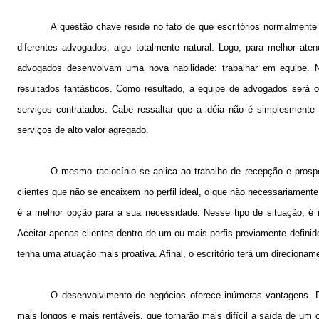
A questão chave reside no fato de que escritórios normalmente 
diferentes advogados, algo totalmente natural. Logo, para melhor ate
advogados desenvolvam uma nova habilidade: trabalhar em equipe. 
resultados fantásticos. Como resultado, a equipe de advogados será 
serviços contratados. Cabe ressaltar que a idéia não é simplesmente
serviços de alto valor agregado.
O mesmo raciocínio se aplica ao trabalho de recepção e prospe
clientes que não se encaixem no perfil ideal, o que não necessariament
é a melhor opção para a sua necessidade. Nesse tipo de situação, é im
Aceitar apenas clientes dentro de um ou mais perfis previamente definid
tenha uma atuação mais proativa. Afinal, o escritório terá um direcionam
O desenvolvimento de negócios oferece inúmeras vantagens. Do 
mais longos e mais rentáveis, que tornarão mais difícil a saída de um 