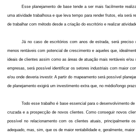
Esse planejamento de base tende a ser mais facilmente realiz
uma atividade trabalhosa e que leva tempo para render frutos, ela ser
de trabalhar com método desde a criação do escritório e realizar ativi
Já no caso de escritórios com anos de estrada, será preciso m
menos rentáveis com potencial de crescimento e aqueles que, idealmente
ideais de clientes assim como as áreas de atuação mais rentáveis e/ou re
empresas, será possível identificar os setores industriais com maior co
e/ou onde deveria investir. A partir do mapeamento será possível planejar
de planejamento exigirá um investimento extra que, no médio/longo praz
Todo esse trabalho é base essencial para o desenvolvimento de
cruzada e a prospecção de novos clientes. Como conseguir novos client
possível no relacionamento com os clientes atuais, principalmente o
adequado, mas, sim, que os de maior rentabilidade e, geralmente, maior