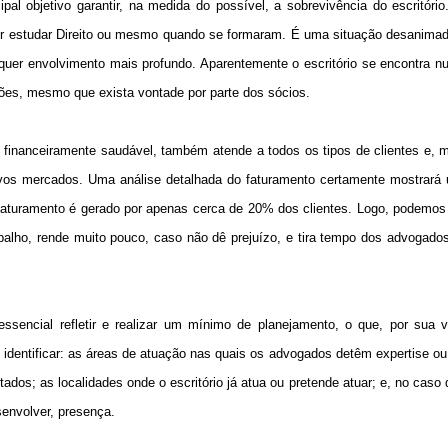
pal objetivo garantir, na medida do possível, a sobrevivência do escritóri
 estudar Direito ou mesmo quando se formaram. É uma situação desanimado
lquer envolvimento mais profundo. Aparentemente o escritório se encontra 
ções, mesmo que exista vontade por parte dos sócios.
 financeiramente saudável, também atende a todos os tipos de clientes e, 
os mercados. Uma análise detalhada do faturamento certamente mostrará 
aturamento é gerado por apenas cerca de 20% dos clientes. Logo, podemos 
balho, rende muito pouco, caso não dê prejuízo, e tira tempo dos advogado
sencial refletir e realizar um mínimo de planejamento, o que, por sua 
o identificar: as áreas de atuação nas quais os advogados detêm expertise o
tados; as localidades onde o escritório já atua ou pretende atuar; e, no caso
senvolver, presença.