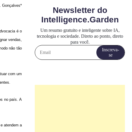
. Gonçalves*
advocacia é o
gnar vendas,
 modo não tão
 atuar com um
entes.
os no país. A
, e atendem a