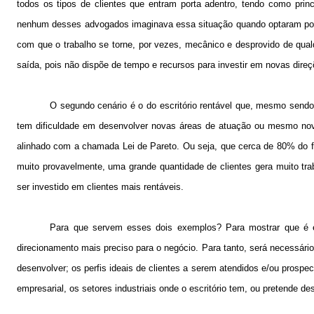
todos os tipos de clientes que entram porta adentro, tendo como princi
nenhum desses advogados imaginava essa situação quando optaram por
com que o trabalho se torne, por vezes, mecânico e desprovido de qua
saída, pois não dispõe de tempo e recursos para investir em novas dire
O segundo cenário é o do escritório rentável que, mesmo sendo
tem dificuldade em desenvolver novas áreas de atuação ou mesmo nov
alinhado com a chamada Lei de Pareto. Ou seja, que cerca de 80% do f
muito provavelmente, uma grande quantidade de clientes gera muito tra
ser investido em clientes mais rentáveis.
Para que servem esses dois exemplos? Para mostrar que é es
direcionamento mais preciso para o negócio. Para tanto, será necessári
desenvolver; os perfis ideais de clientes a serem atendidos e/ou prospec
empresarial, os setores industriais onde o escritório tem, ou pretende de