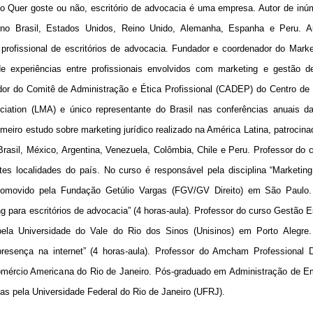
o Quer goste ou não, escritório de advocacia é uma empresa. Autor de inú
os no Brasil, Estados Unidos, Reino Unido, Alemanha, Espanha e Peru. A
profissional de escritórios de advocacia. Fundador e coordenador do Marke
e experiências entre profissionais envolvidos com marketing e gestão de 
or do Comitê de Administração e Ética Profissional (CADEP) do Centro de
ation (LMA) e único representante do Brasil nas conferências anuais d
meiro estudo sobre marketing jurídico realizado na América Latina, patrocina
rasil, México, Argentina, Venezuela, Colômbia, Chile e Peru. Professor do 
es localidades do país. No curso é responsável pela disciplina “Marketin
, promovido pela Fundação Getúlio Vargas (FGV/GV Direito) em São Paulo
 para escritórios de advocacia” (4 horas-aula). Professor do curso Gestão E
pela Universidade do Vale do Rio dos Sinos (Unisinos) em Porto Alegre
 presença na internet” (4 horas-aula). Professor do Amcham Professional 
omércio Americana do Rio de Janeiro. Pós-graduado em Administração de E
 pela Universidade Federal do Rio de Janeiro (UFRJ).