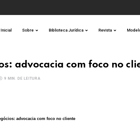
Inicial
Sobre
Biblioteca Jurídica
Revista
Model
s: advocacia com foco no cli
9 MIN. DE LEITURA
gócios: advocacia com foco no cliente