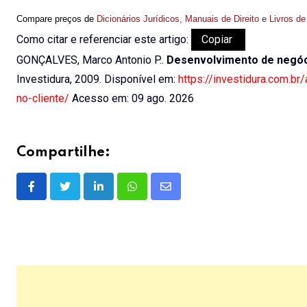
Compare preços de
Dicionários Jurídicos
,
Manuais de Direito
e
Livros de
Como citar e referenciar este artigo:
Copiar
GONÇALVES, Marco Antonio P..
Desenvolvimento de negóci
Investidura, 2009. Disponível em:
https://investidura.com.b
no-cliente/
Acesso em: 09 ago. 2026
Compartilhe:
LinkedIn
Whatsapp
Share
via
Email