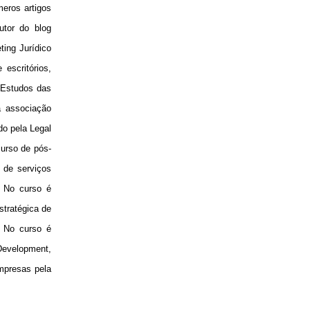
meros artigos
utor do blog
ting Jurídico
escritórios,
 Estudos das
a associação
do pela Legal
curso de pós-
g de serviços
. No curso é
stratégica de
. No curso é
Development,
mpresas pela