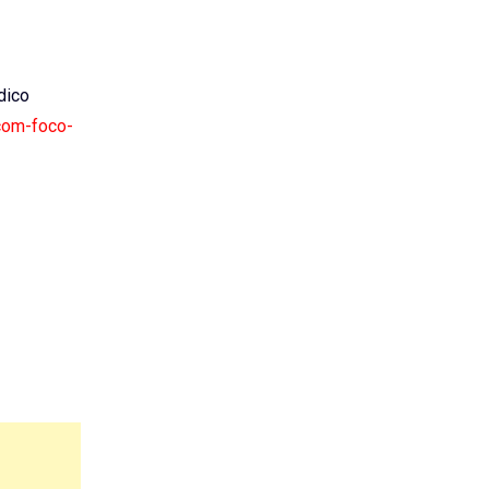
ídico
com-foco-