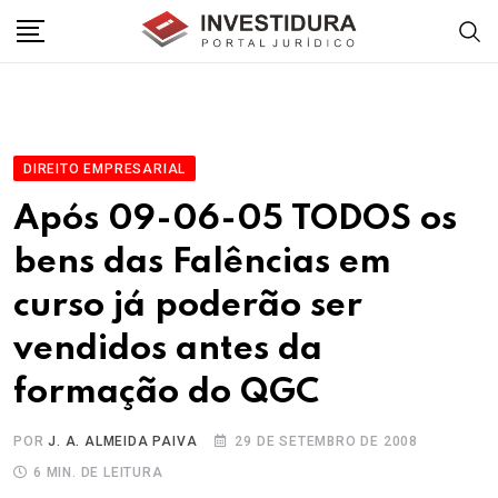
Skip
to
content
DIREITO EMPRESARIAL
Após 09-06-05 TODOS os
bens das Falências em
curso já poderão ser
vendidos antes da
formação do QGC
POR
J. A. ALMEIDA PAIVA
29 DE SETEMBRO DE 2008
6 MIN. DE LEITURA