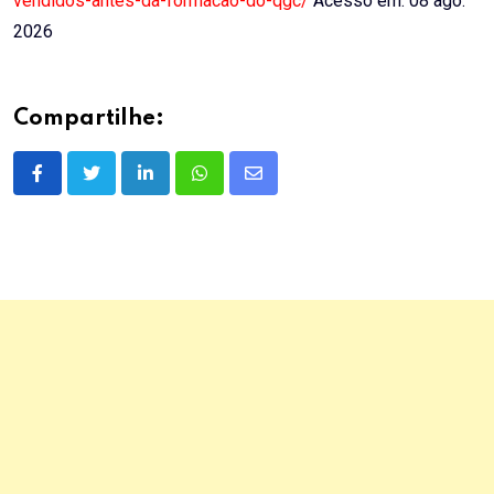
vendidos-antes-da-formacao-do-qgc/
Acesso em: 08 ago.
2026
Compartilhe:
LinkedIn
Whatsapp
Share
via
Email