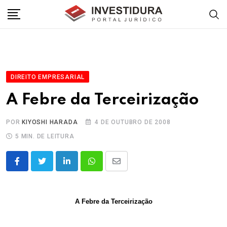
Skip
to
content
DIREITO EMPRESARIAL
A Febre da Terceirização
POR
KIYOSHI HARADA
4 DE OUTUBRO DE 2008
5 MIN. DE LEITURA
LinkedIn
Whatsapp
Share
via
Email
A Febre da Terceirização