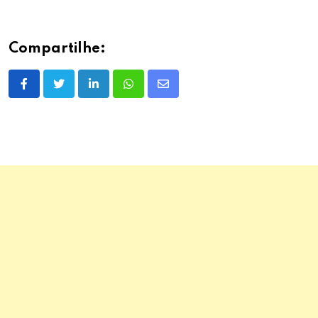
Compartilhe:
LinkedIn
Whatsapp
Share
via
Email