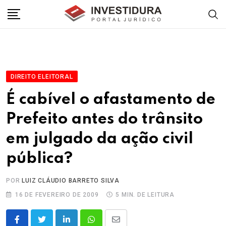
Skip
to
content
DIREITO ELEITORAL
É cabível o afastamento de
Prefeito antes do trânsito
em julgado da ação civil
pública?
POR
LUIZ CLÁUDIO BARRETO SILVA
16 DE FEVEREIRO DE 2009
5 MIN. DE LEITURA
LinkedIn
Whatsapp
Share