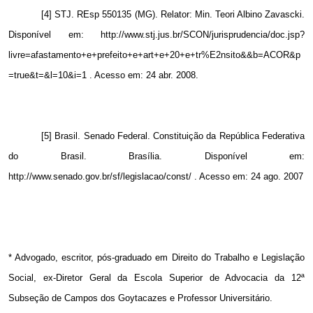
[4] STJ. REsp 550135 (MG). Relator: Min. Teori Albino Zavascki.
Disponível em: http://www.stj.jus.br/SCON/jurisprudencia/doc.jsp?
livre=afastamento+e+prefeito+e+art+e+20+e+tr%E2nsito&&b=ACOR&p
=true&t=&l=10&i=1 . Acesso em: 24 abr. 2008.
[5] Brasil. Senado Federal. Constituição da República Federativa
do Brasil. Brasília. Disponível em:
http://www.senado.gov.br/sf/legislacao/const/ . Acesso em: 24 ago. 2007
* Advogado, escritor, pós-graduado em Direito do Trabalho e Legislação
Social, ex-Diretor Geral da Escola Superior de Advocacia da 12ª
Subseção de Campos dos Goytacazes e Professor Universitário.