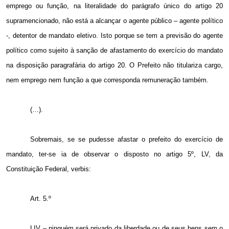
emprego ou função, na literalidade do parágrafo único do artigo 20
supramencionado, não está a alcançar o agente público – agente político
-, detentor de mandato eletivo. Isto porque se tem a previsão do agente
político como sujeito à sanção de afastamento do exercício do mandato
na disposição paragrafária do artigo 20. O Prefeito não titulariza cargo,
nem emprego nem função a que corresponda remuneração também.
(…).
Sobremais, se se pudesse afastar o prefeito do exercício de
mandato, ter-se ia de observar o disposto no artigo 5º, LV, da
Constituição Federal, verbis:
Art. 5.º
LIV – ninguém será privado da liberdade ou de seus bens sem o