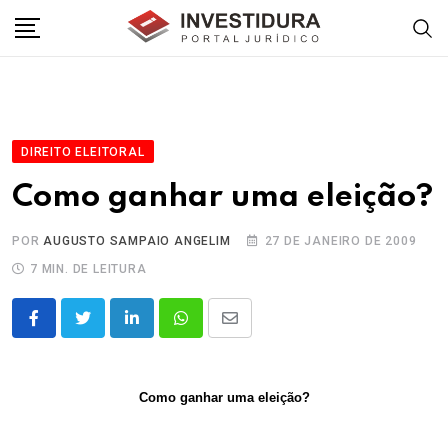
Skip
to
content
DIREITO ELEITORAL
Como ganhar uma eleição?
POR
AUGUSTO SAMPAIO ANGELIM
27 DE JANEIRO DE 2009
7 MIN. DE LEITURA
LinkedIn
Whatsapp
Share
via
Email
Como ganhar uma eleição?