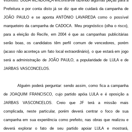
vitorioso. DUDA MENDONÇA encontra-se fazendo algumas peças para a
Prefeitura e por conta disto já se diz que ele cuidará da campanha de
JOÃO PAULO e se aponta ANTÖNIO LAVAREDA como o possível
marqueteiro da campanha de CADOCA. Meu prognóstico (olha o risco),
para a eleição do Recife, em 2004 é que as campanhas publicitárias
serão boas, os candidatos têm perfil comum de vencedores, porém
(acaso não aconteça um fato local extraordinário), o que estará em jogo
será a administração de JOÃO PAULO, a popularidade de LULA e de
JARBAS VASCONCELOS.
Alguém poderá perguntar: sendo assim, como fica a campanha
de JOAQUIM FRANCISCO, cujo partido apóia LULA e é oposição a
JARBAS VASCONCELOS. Creio que JF terá a missão mais
complicada, neste particular, porém deverá centrar o foco de sua
campanha em sua experiência como prefeito, nas obras que realizou e
deverá explorar o fato de seu partido apoiar LULA e mostrará,