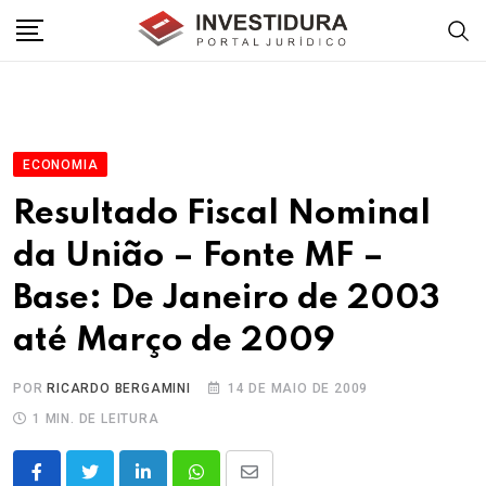
Skip
to
content
ECONOMIA
Resultado Fiscal Nominal
da União – Fonte MF –
Base: De Janeiro de 2003
até Março de 2009
POR
RICARDO BERGAMINI
14 DE MAIO DE 2009
1 MIN. DE LEITURA
LinkedIn
Whatsapp
Share