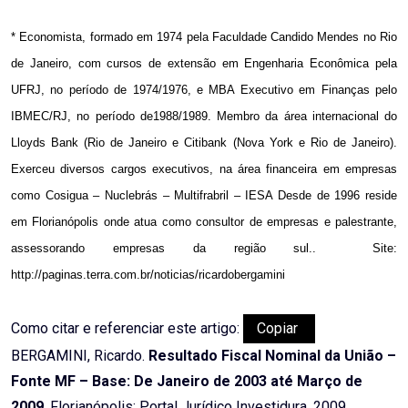
* Economista, formado em 1974 pela Faculdade Candido Mendes no Rio
de Janeiro, com cursos de extensão em Engenharia Econômica pela
UFRJ, no período de 1974/1976, e MBA Executivo em Finanças pelo
IBMEC/RJ, no período de1988/1989. Membro da área internacional do
Lloyds Bank (Rio de Janeiro e Citibank (Nova York e Rio de Janeiro).
Exerceu diversos cargos executivos, na área financeira em empresas
como Cosigua – Nuclebrás – Multifrabril – IESA Desde de 1996 reside
em Florianópolis onde atua como consultor de empresas e palestrante,
assessorando empresas da região sul..
Site:
http://paginas.terra.com.br/noticias/ricardobergamini
Como citar e referenciar este artigo:
Copiar
BERGAMINI, Ricardo.
Resultado Fiscal Nominal da União –
Fonte MF – Base: De Janeiro de 2003 até Março de
2009
. Florianópolis: Portal Jurídico Investidura, 2009.