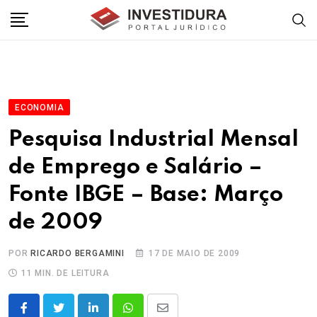
Skip
to
content
ECONOMIA
Pesquisa Industrial Mensal
de Emprego e Salário –
Fonte IBGE – Base: Março
de 2009
POR
RICARDO BERGAMINI
17 DE MAIO DE 2009
11 MIN. DE LEITURA
LinkedIn
Whatsapp
Share