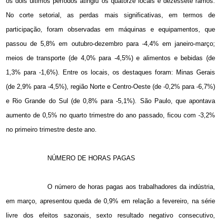
os dois últimos períodos atingiu os quatorze locais e dezessete ramos.
No corte setorial, as perdas mais significativas, em termos de
participação, foram observadas em máquinas e equipamentos, que
passou de 5,8% em outubro-dezembro para -4,4% em janeiro-março;
meios de transporte (de 4,0% para -4,5%) e alimentos e bebidas (de
1,3% para -1,6%). Entre os locais, os destaques foram: Minas Gerais
(de 2,9% para -4,5%), região Norte e Centro-Oeste (de -0,2% para -6,7%)
e Rio Grande do Sul (de 0,8% para -5,1%). São Paulo, que apontava
aumento de 0,5% no quarto trimestre do ano passado, ficou com -3,2%
no primeiro trimestre deste ano.
NÚMERO DE HORAS PAGAS
O número de horas pagas aos trabalhadores da indústria,
em março, apresentou queda de 0,9% em relação a fevereiro, na série
livre dos efeitos sazonais, sexto resultado negativo consecutivo,