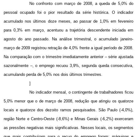
No confronto com março de
2008, a
queda de 5,0% do
pessoal ocupado foi o pior resultado da série histórica. O indicador
acumulado nos últimos doze meses, ao passar de 1,0% em fevereiro
para 0,3% em março, acentuou a trajetória descendente iniciada em
agosto do ano passado. Na análise trimestral, o acumulado janeiro-
março de 2009 registrou retração de 4,0% frente a igual período de 2008.
Na comparação com o trimestre imediatamente anterior – série ajustada
sazonalmente –, o emprego recuou 3,9%, segunda queda consecutiva,
acumulando perda de 5,0% nos dois últimos trimestres.
]
No indicador mensal, o contingente de trabalhadores ficou
5,0% menor que o de março de 2008, redução que atingiu os quatorze
locais e quatorze dos dezoito ramos pesquisados. São Paulo (-4,0%),
região Norte e Centro-Oeste (-8,6%) e Minas Gerais (-6,2%) exerceram
as pressões negativas mais significativas. Nesses locais, os segmentos
que mais contribuíram para o recuo do emprego foram: máquinas e