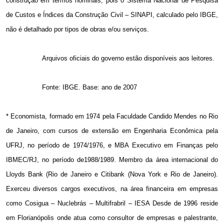
construção em termos nominais, pois o Sistema Nacional de Pesquisa
de Custos e Índices da Construção Civil – SINAPI, calculado pelo IBGE,
não é detalhado por tipos de obras e/ou serviços.
Arquivos oficiais do governo estão disponíveis aos leitores.
Fonte: IBGE. Base: ano de 2007
* Economista, formado em 1974 pela Faculdade Candido Mendes no Rio
de Janeiro, com cursos de extensão em Engenharia Econômica pela
UFRJ, no período de 1974/1976, e MBA Executivo em Finanças pelo
IBMEC/RJ, no período de1988/1989. Membro da área internacional do
Lloyds Bank (Rio de Janeiro e Citibank (Nova York e Rio de Janeiro).
Exerceu diversos cargos executivos, na área financeira em empresas
como Cosigua – Nuclebrás – Multifrabril – IESA Desde de 1996 reside
em Florianópolis onde atua como consultor de empresas e palestrante,