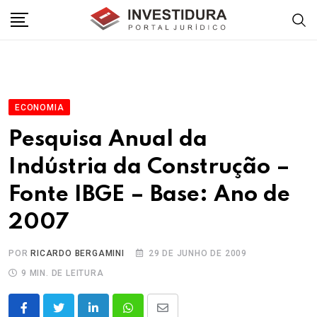
Skip
to
content
ECONOMIA
Pesquisa Anual da
Indústria da Construção –
Fonte IBGE – Base: Ano de
2007
POR
RICARDO BERGAMINI
29 DE JUNHO DE 2009
9 MIN. DE LEITURA
LinkedIn
Whatsapp
Share