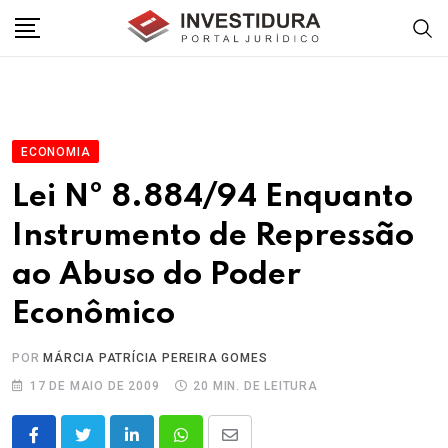
Skip
to
content
ECONOMIA
Lei Nº 8.884/94 Enquanto
Instrumento de Repressão
ao Abuso do Poder
Econômico
POR
MÁRCIA PATRÍCIA PEREIRA GOMES
17 DE MAIO DE 2009
20 MIN. DE LEITURA
LinkedIn
Whatsapp
Share