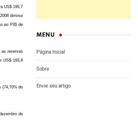
ara US$ 195,7
2008 diminui
ão ao PIB de
MENU
 as reservas
Página Inicial
de US$ 193,8
Sobre
Envie seu artigo
es (74,70% do
 dezembro de