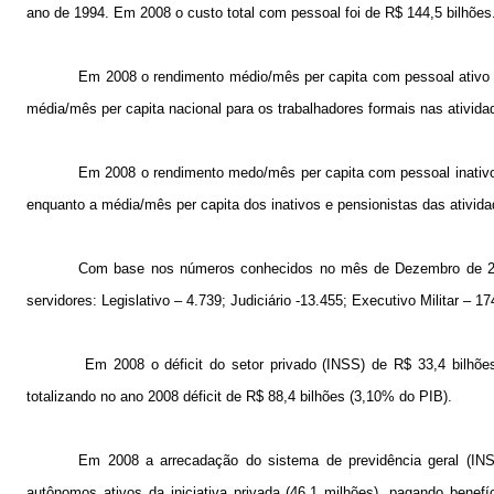
ano de 1994. Em 2008 o custo total com pessoal foi de R$ 144,5 bilhõe
Em 2008 o rendimento médio/mês per capita com pessoal ativo – 
média/mês per capita nacional para os trabalhadores formais nas ativida
Em 2008 o rendimento medo/mês per capita com pessoal inativo e
enquanto a média/mês per capita dos inativos e pensionistas das ativida
Com base nos números conhecidos no mês de Dezembro de 20
servidores: Legislativo – 4.739; Judiciário -13.455; Executivo Militar – 1
Em 2008 o déficit do setor privado (INSS) de R$ 33,4 bilhões
totalizando no ano 2008 déficit de R$ 88,4 bilhões (3,10% do PIB).
Em
2008 a
arrecadação do sistema de previdência geral (IN
autônomos ativos da iniciativa privada (46,1 milhões), pagando bene