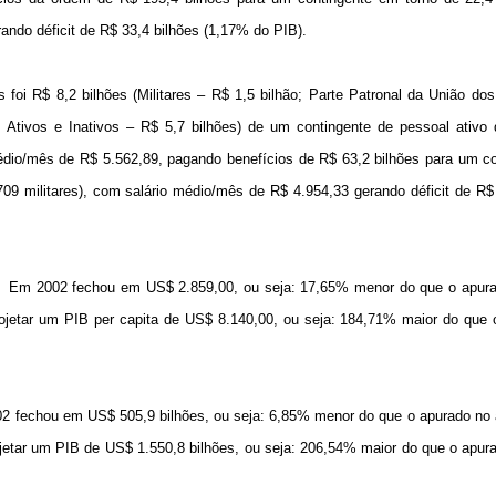
ndo déficit de R$ 33,4 bilhões (1,17% do PIB).
 foi R$ 8,2 bilhões (Militares – R$ 1,5 bilhão; Parte Patronal da União dos
is Ativos e Inativos – R$ 5,7 bilhões) de um contingente de pessoal ativo
 médio/mês de R$ 5.562,89, pagando benefícios de R$ 63,2 bilhões para um c
709 militares), com salário médio/mês de R$ 4.954,33 gerando déficit de R$
Em 2002 fechou em US$ 2.859,00, ou seja: 17,65% menor do que o apur
etar um PIB per capita de US$ 8.140,00, ou seja: 184,71% maior do que 
02 fechou em US$ 505,9 bilhões, ou seja: 6,85% menor do que o apurado no 
tar um PIB de US$ 1.550,8 bilhões, ou seja: 206,54% maior do que o apur