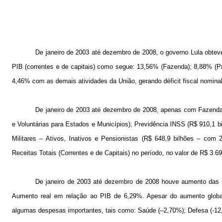
De janeiro de 2003 até dezembro de 2008, o governo Lula obteve
PIB (correntes e de capitais) como segue: 13,56% (Fazenda); 8,88% (P
4,46% com as demais atividades da União, gerando déficit fiscal nomina
De janeiro de 2003 até dezembro de 2008, apenas com Fazenda (
e Voluntárias para Estados e Municípios); Previdência INSS (R$ 910,1 b
Militares – Ativos, Inativos e Pensionistas (R$ 648,9 bilhões – com 
Receitas Totais (Correntes e de Capitais) no período, no valor de R$ 3.69
De janeiro de 2003 até dezembro de 2008 houve aumento das d
Aumento real em relação ao PIB de 6,29%. Apesar do aumento globa
algumas despesas importantes, tais como: Saúde (–2,70%); Defesa (-1