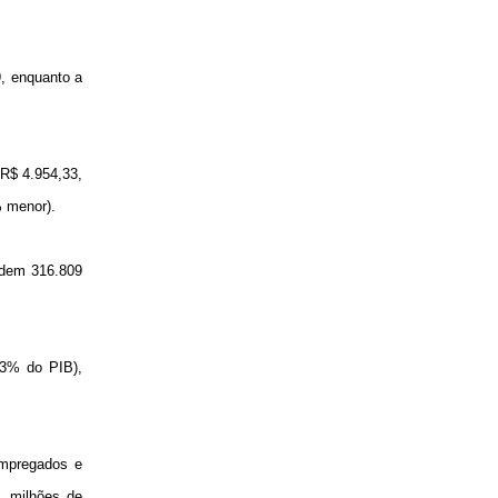
9, enquanto a
 R$ 4.954,33,
% menor).
rdem 316.809
,93% do PIB),
empregados e
milhões de