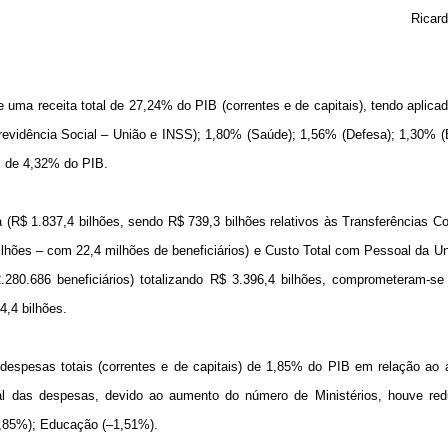
Ricard
 uma receita total de 27,24% do PIB (correntes e de capitais), tendo aplic
revidência Social – União e INSS); 1,80% (Saúde); 1,56% (Defesa); 1,30% (
l de 4,32% do PIB.
R$ 1.837,4 bilhões, sendo R$ 739,3 bilhões relativos às Transferências Co
ilhões – com 22,4 milhões de beneficiários) e Custo Total com Pessoal da Un
2.280.686 beneficiários) totalizando R$ 3.396,4 bilhões, comprometeram-s
4,4 bilhões.
espesas totais (correntes e de capitais) de 1,85% do PIB em relação ao 
l das despesas, devido ao aumento do número de Ministérios, houve red
2,85%); Educação (–1,51%).