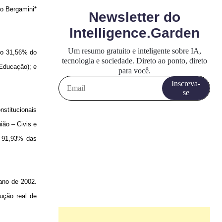
o Bergamini*
ado 31,56% do
Educação); e
nstitucionais
ião – Civis e
e 91,93% das
ano de 2002.
ução real de