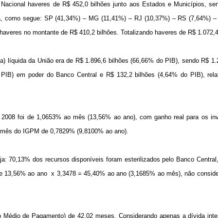
acional haveres de R$ 452,0 bilhões junto aos Estados e Municípios, se
ida, como segue: SP (41,34%) – MG (11,41%) – RJ (10,37%) – RS (7,64%) –
 haveres no montante de R$ 410,2 bilhões. Totalizando haveres de R$ 1.072,4
rna) líquida da União era de R$ 1.896,6 bilhões (66,66% do PIB), sendo R$ 1.
IB) em poder do Banco Central e R$ 132,2 bilhões (4,64% do PIB), relat
 2008 foi de 1,0653% ao mês (13,56% ao ano), com ganho real para os inv
a/mês do IGPM de 0,7829% (9,8100% ao ano).
a: 70,13% dos recursos disponíveis foram esterilizados pelo Banco Central
de 13,56% ao ano
x 3,3478 = 45,40% ao ano (3,1685% ao mês), não conside
o Médio de Pagamento) de 42,02 meses. Considerando apenas a dívida inte