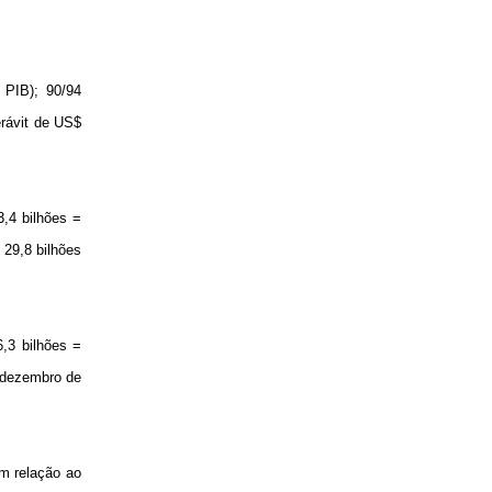
 PIB); 90/94
erávit de US$
,4 bilhões =
 29,8 bilhões
6,3 bilhões =
é dezembro de
m relação ao