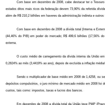
Com base em dezembro de 2008, cabe destacar ter o Tesouro N
estados ditos mais ricos da federação devem 73,90% da referida dív
além de R$ 210,2 bilhões em haveres da administração indireta e outros
Com base em dezembro de
2008 a
dívida total (Interna e Exte
(44,46% do PIB) em poder do mercado; R$ 499,6 bilhões (17,56% do P
externa.
O custo médio de carregamento da dívida interna da União em
0,2824% ao mês (3,4419% ao ano), depois de excluída a inflação médi
Sendo o multiplicador de base médio em 2008 de 1,4258, ou sej
depósitos compulsórios, o juro mínimo de mercado médio em 2008 foi 
custos, tais como: impostos, taxas e lucros dos bancos.
Em dezembro de
2008 a
dívida total da União teve PMP (Praz