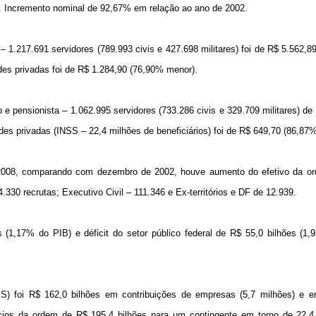
s. Incremento nominal de 92,67% em relação ao ano de 2002.
1.217.691 servidores (789.993 civis e 427.698 militares) foi de R$ 5.562,8
des privadas foi de R$ 1.284,90 (76,90% menor).
 pensionista – 1.062.995 servidores (733.286 civis e 329.709 militares) de
des privadas (INSS – 22,4 milhões de beneficiários) foi de R$ 649,70 (86,87
08, comparando com dezembro de 2002, houve aumento do efetivo da o
74.330 recrutas; Executivo Civil – 111.346 e Ex-territórios e DF de 12.939.
 (1,17% do PIB) e déficit do setor público federal de R$ 55,0 bilhões (1
SS) foi R$ 162,0 bilhões em contribuições de empresas (5,7 milhões) e 
fícios da ordem de R$ 195,4 bilhões para um contingente em torno de 22,4