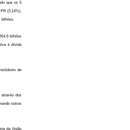
ndo que os 5
 PR (3,14%),
 bilhões.
264,8 bilhões
iva à dívida
estidores de
, através dos
rando outros
rna da União