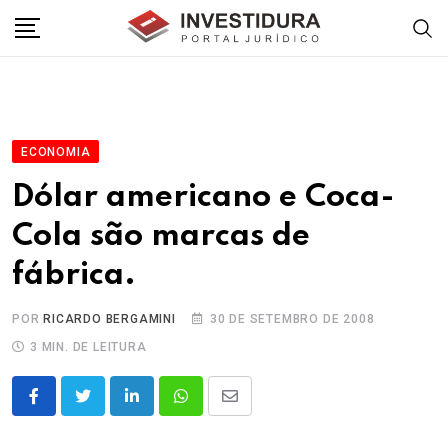
Skip
to
content
ECONOMIA
Dólar americano e Coca-
Cola são marcas de
fábrica.
POR
RICARDO BERGAMINI
30 DE SETEMBRO DE 2008
3 MIN. DE LEITURA
LinkedIn
Whatsapp
Share
via