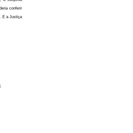
ria conferir
 E a Justiça
.