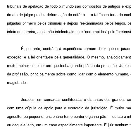
tribunais de apelação de todo o mundo são compostos de antigos e exper
do ato de julgar produz deformação do critério — a tal “boca torta do c
julgadas primeiro pelos tribunais e depois reexaminadas pelos leigos,
início de carreira, ainda não intelectualmente “corrompidos” pelo “pretens
É, portanto, contrária à experiência comum dizer que os jurado
exceção, e a lei orienta-se pela generalidade. O mesmo, analogicament
muito melhor escolher um que tenha grande prática da profissão. Juí
da profissão, principalmente sobre como lidar com o elemento humano,
magistrado.
Jurados, em comarcas conflituosas e distantes dos grandes ce
com uma cúpula de apoio para o exercício da jurisdição. É muito m
agricultor ou pequeno funcionário teme perder o ganha-pão — ou até a 
ou daquele jeito, em um caso especialmente importante. E juiz nenhum te