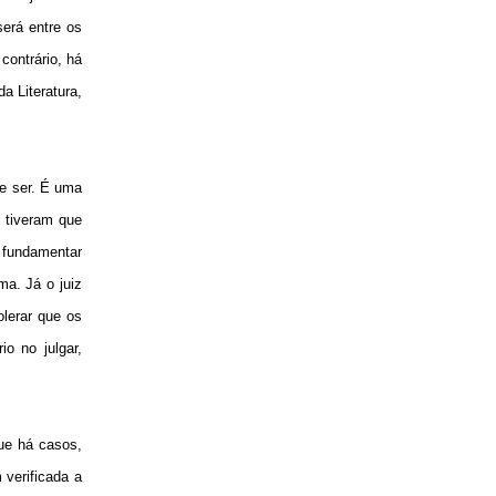
será entre os
contrário, há
a Literatura,
de ser. É uma
s tiveram que
m fundamentar
ma. Já o juiz
olerar que os
io no julgar,
que há casos,
verificada a