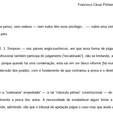
Francisco César Pinhei
te penso, sem rodeios — nem todos têm esse privilégio… —, sobre uma insti
 país.
J. J. Simpson — nos países anglo-saxônicos, em que essa forma de julg
fissional também participa do julgamento (“escabinado”), não se limitando, a
ago, porque quando há uma condenação, esta sai em um bloco informe (há mu
a decisão dos jurados, com o fundamento de que contrariou a prova e o dire
a “soberania” empedrada” — a tal “cláusula pétrea” constitucional — do j
talmente a prova dos autos. A necessidade de estabelecer algum limite a
ngente, admitindo, não que o tribunal de apelação julgue o caso mas que anule 