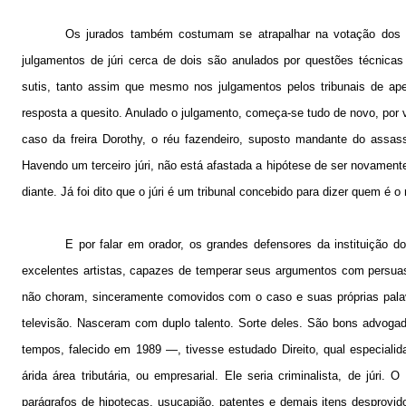
Os jurados também costumam se atrapalhar na votação dos q
julgamentos de júri cerca de dois são anulados por questões técnica
sutis, tanto assim que mesmo nos julgamentos pelos tribunais de ape
resposta a quesito. Anulado o julgamento, começa-se tudo de novo, por
caso da freira Dorothy, o réu fazendeiro, suposto mandante do assassi
Havendo um terceiro júri, não está afastada a hipótese de ser novamen
diante. Já foi dito que o júri é um tribunal concebido para dizer quem é 
E por falar em orador, os grandes defensores da instituição d
excelentes artistas, capazes de temperar seus argumentos com persu
não choram, sinceramente comovidos com o caso e suas próprias palav
televisão. Nasceram com duplo talento. Sorte deles. São bons advogad
tempos, falecido em 1989 —, tivesse estudado Direito, qual especiali
árida área tributária, ou empresarial. Ele seria criminalista, de júr
parágrafos de hipotecas, usucapião, patentes e demais itens desprovido