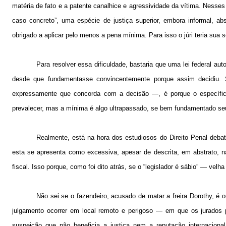
matéria de fato e a patente canalhice e agressividade da vítima. Nesses 
caso concreto”, uma espécie de justiça superior, embora informal, a
obrigado a aplicar pelo menos a pena mínima. Para isso o júri teria sua s
Para resolver essa dificuldade, bastaria que uma lei federal au
desde que fundamentasse convincentemente porque assim decidiu.
expressamente que concorda com a decisão —, é porque o específic
prevalecer, mas a mínima é algo ultrapassado, se bem fundamentado seu 
Realmente, está na hora dos estudiosos do Direito Penal deba
esta se apresenta como excessiva, apesar de descrita, em abstrato, na
fiscal. Isso porque, como foi dito atrás, se o “legislador é sábio” — vel
Não sei se o fazendeiro, acusado de matar a freira Dorothy, é 
julgamento ocorrer em local remoto e perigoso — em que os jurados
suspeição que não beneficia a justiça nem a reputação internaciona