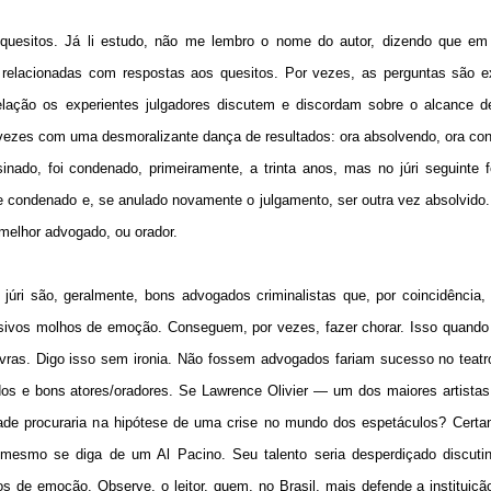
uesitos. Já li estudo, não me lembro o nome do autor, dizendo que em
s relacionadas com respostas aos quesitos. Por vezes, as perguntas são 
lação os experientes julgadores discutem e discordam sobre o alcance de
 vezes com uma desmoralizante dança de resultados: ora absolvendo, ora c
nado, foi condenado, primeiramente, a trinta anos, mas no júri seguinte f
te condenado e, se anulado novamente o julgamento, ser outra vez absolvido
o melhor advogado, ou orador.
o júri são, geralmente, bons advogados criminalistas que, por coincidênci
asivos molhos de emoção. Conseguem, por vezes, fazer chorar. Isso quand
ras. Digo isso sem ironia. Não fossem advogados fariam sucesso no teatr
os e bons atores/oradores. Se Lawrence Olivier — um dos maiores artistas
dade procuraria na hipótese de uma crise no mundo dos espetáculos? Certa
i. O mesmo se diga de um Al Pacino. Seu talento seria desperdiçado discuti
s de emoção. Observe, o leitor, quem, no Brasil, mais defende a instituição