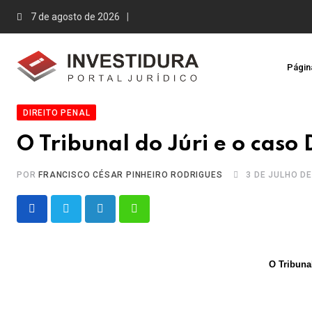
Skip
7 de agosto de 2026
to
content
Página
DIREITO PENAL
O Tribunal do Júri e o caso
POR
FRANCISCO CÉSAR PINHEIRO RODRIGUES
3 DE JULHO DE
LinkedIn
Whatsapp
O Tribuna