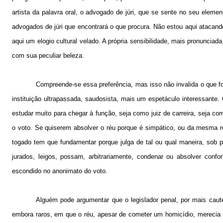
artista da palavra oral, o advogado de júri, que se sente no seu elemen
advogados de júri que encontrará o que procura. Não estou aqui atacando
aqui um elogio cultural velado. A própria sensibilidade, mais pronunciada,
com sua peculiar beleza.
Compreende-se essa preferência, mas isso não invalida o que fo
instituição ultrapassada, saudosista, mais um espetáculo interessante
estudar muito para chegar à função, seja como juiz de carreira, seja co
o voto. Se quiserem absolver o réu porque é simpático, ou da mesma re
togado tem que fundamentar porque julga de tal ou qual maneira, sob p
jurados, leigos, possam, arbitrariamente, condenar ou absolver confor
escondido no anonimato do voto.
Alguém pode argumentar que o legislador penal, por mais caute
embora raros, em que o réu, apesar de cometer um homicídio, merecia