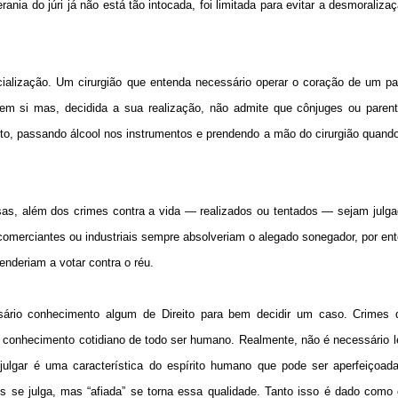
nia do júri já não está tão intocada, foi limitada para evitar a desmoralizaç
alização. Um cirurgião que entenda necessário operar o coração de um pa
em si mas, decidida a sua realização, não admite que cônjuges ou parent
ireito, passando álcool nos instrumentos e prendendo a mão do cirurgião quand
sas, além dos crimes contra a vida — realizados ou tentados — sejam julgad
 comerciantes ou industriais sempre absolveriam o alegado sonegador, por e
enderiam a votar contra o réu.
sário conhecimento algum de Direito para bem decidir um caso. Crimes 
conhecimento cotidiano de todo ser humano. Realmente, não é necessário le
julgar é uma característica do espírito humano que pode ser aperfeiçoada 
se julga, mas “afiada” se torna essa qualidade. Tanto isso é dado como 