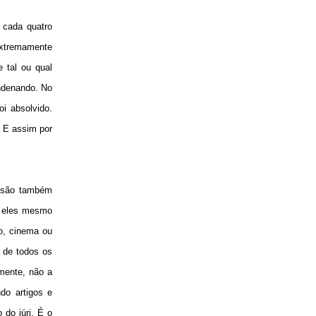
 cada quatro
extremamente
 tal ou qual
ondenando. No
oi absolvido.
. E assim por
a, são também
o eles mesmo
o, cinema ou
 de todos os
mente, não a
ndo artigos e
 do júri. É o