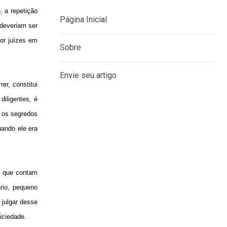
, a repetição
 deveriam ser
por juízes em
MENU
er, constitui
Página Inicial
diligentes, é
Sobre
 os segredos
ando ele era
Envie seu artigo
, que contam
rio, pequeno
 julgar desse
iciedade.