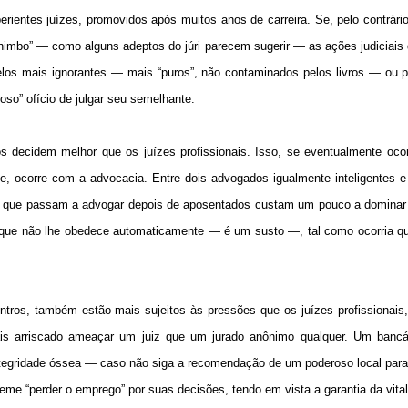
ientes juízes, promovidos após muitos anos de carreira. Se, pelo contrário
achimbo” — como alguns adeptos do júri parecem sugerir — as ações judiciais
 pelos mais ignorantes — mais “puros”, não contaminados pelos livros — ou 
ioso” ofício de julgar seu semelhante.
s decidem melhor que os juízes profissionais. Isso, se eventualmente ocorr
e, ocorre com a advocacia. Entre dois advogados igualmente inteligentes e 
zes que passam a advogar depois de aposentados custam um pouco a dominar
 que não lhe obedece automaticamente — é um susto —, tal como ocorria qu
ntros, também estão mais sujeitos às pressões que os juízes profissionais
ais arriscado ameaçar um juiz que um jurado anônimo qualquer. Um bancá
integridade óssea — caso não siga a recomendação de um poderoso local para
me “perder o emprego” por suas decisões, tendo em vista a garantia da vital