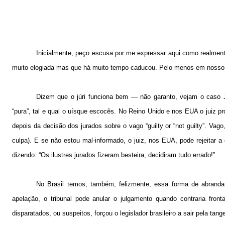
Inicialmente, peço escusa por me expressar aqui como realmen
muito elogiada mas que há muito tempo caducou. Pelo menos em nosso
Dizem que o júri funciona bem — não garanto, vejam o caso 
“pura”, tal e qual o uísque escocês. No Reino Unido e nos EUA o juiz pro
depois da decisão dos jurados sobre o vago “guilty or “not guilty”. V
culpa). E se não estou mal-informado, o juiz, nos EUA, pode rejeitar 
dizendo: “Os ilustres jurados fizeram besteira, decidiram tudo errado!”
No Brasil temos, também, felizmente, essa forma de abrandar 
apelação, o tribunal pode anular o julgamento quando contraria fron
disparatados, ou suspeitos, forçou o legislador brasileiro a sair pela ta