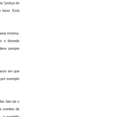
a “justiça do
 fazer. Está
 pena mínima,
o e dizendo
 deve sempre
casos em que
, por exemplo
les fato de o
ma sombra de
, a suspeita