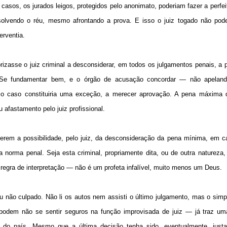
casos, os jurados leigos, protegidos pelo anonimato, poderiam fazer a perfeit
bsolvendo o réu, mesmo afrontando a prova. E isso o juiz togado não pode
erventia.
torizasse o juiz criminal a desconsiderar, em todos os julgamentos penais, a
 Se fundamentar bem, e o órgão de acusação concordar — não apeland
o caso constituiria uma exceção, a merecer aprovação. A pena máxima
afastamento pelo juiz profissional.
terem a possibilidade, pelo juiz, da desconsideração da pena mínima, em 
 norma penal. Seja esta criminal, propriamente dita, ou de outra natureza
ha regra de interpretação — não é um profeta infalível, muito menos um Deus.
ou não culpado. Não li os autos nem assisti o último julgamento, mas o simp
 podem não se sentir seguros na função improvisada de juiz — já traz u
l do país. Mesmo que a última decisão tenha sido, eventualmente, justa