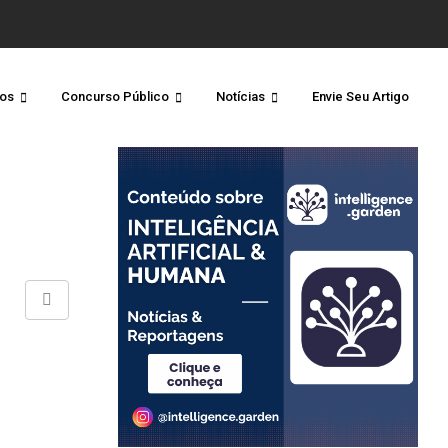
os
Concurso Público
Notícias
Envie Seu Artigo
Share
via
Email