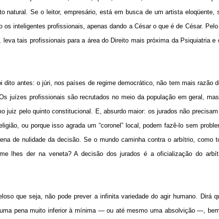
to natural. Se o leitor, empresário, está em busca de um artista eloqüente, 
 os inteligentes profissionais, apenas dando a César o que é de César. Pelo 
 leva tais profissionais para a área do Direito mais próxima da Psiquiatria e d
i dito antes: o júri, nos países de regime democrático, não tem mais razão 
. Os juízes profissionais são recrutados no meio da população em geral, ma
mo juiz pelo quinto constitucional. E, absurdo maior: os jurados não precisa
ligião, ou porque isso agrada um “coronel” local, podem fazê-lo sem proble
ena de nulidade da decisão. Se o mundo caminha contra o arbítrio, como t
me lhes der na veneta? A decisão dos jurados é a oficialização do arbítr
loso que seja, não pode prever a infinita variedade do agir humano. Dirá 
 uma pena muito inferior à mínima — ou até mesmo uma absolvição —, bem 