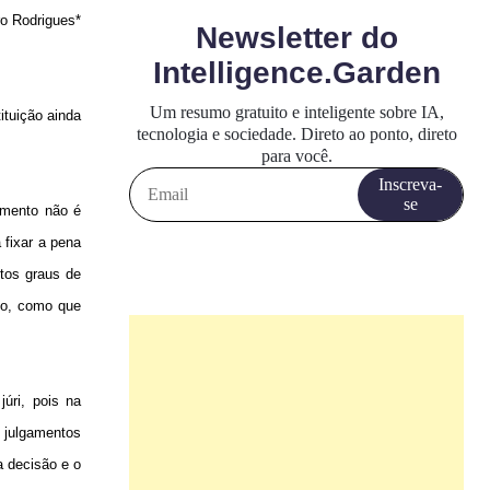
ro Rodrigues*
tuição ainda
amento não é
 fixar a pena
itos graus de
ito, como que
úri, pois na
 julgamentos
a decisão e o