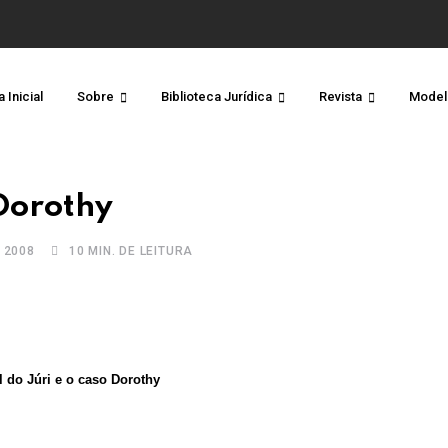
 Inicial
Sobre
Biblioteca Jurídica
Revista
Model
 Dorothy
 2008
10 MIN. DE LEITURA
l do Júri e o caso Dorothy