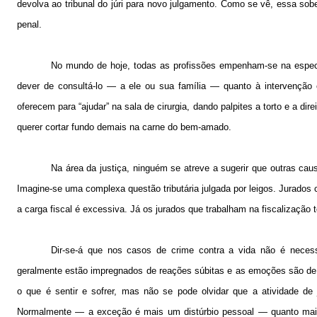
devolva ao tribunal do júri para novo julgamento. Como se vê, essa sobera
penal.
No mundo de hoje, todas as profissões empenham-se na especi
dever de consultá-lo — a ele ou sua família — quanto à intervenção 
oferecem para “ajudar” na sala de cirurgia, dando palpites a torto e a d
querer cortar fundo demais na carne do bem-amado.
Na área da justiça, ninguém se atreve a sugerir que outras cau
Imagine-se uma complexa questão tributária julgada por leigos. Jurados
a carga fiscal é excessiva. Já os jurados que trabalham na fiscalização t
Dir-se-á que nos casos de crime contra a vida não é neces
geralmente estão impregnados de reações súbitas e as emoções são de 
o que é sentir e sofrer, mas não se pode olvidar que a atividade de 
Normalmente — a exceção é mais um distúrbio pessoal — quanto mais 