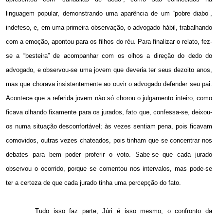
linguagem popular, demonstrando uma aparência de um “pobre diabo”,
indefeso, e, em uma primeira observação, o advogado hábil, trabalhando
com a emoção, apontou para os filhos do réu. Para finalizar o relato, fez-
se a “besteira” de acompanhar com os olhos a direção do dedo do
advogado, e observou-se uma jovem que deveria ter seus dezoito anos,
mas que chorava insistentemente ao ouvir o advogado defender seu pai.
Acontece que a referida jovem não só chorou o julgamento inteiro, como
ficava olhando fixamente para os jurados, fato que, confessa-se, deixou-
os numa situação desconfortável; às vezes sentiam pena, pois ficavam
comovidos, outras vezes chateados, pois tinham que se concentrar nos
debates para bem poder proferir o voto. Sabe-se que cada jurado
observou o ocorrido, porque se comentou nos intervalos, mas pode-se
ter a certeza de que cada jurado tinha uma percepção do fato.
Tudo isso faz parte, Júri é isso mesmo, o confronto da