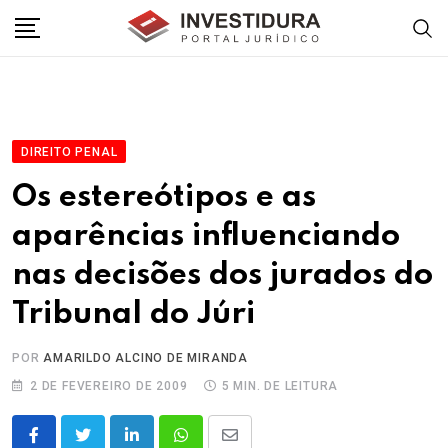
Skip
to
content
DIREITO PENAL
Os estereótipos e as
aparências influenciando
nas decisões dos jurados do
Tribunal do Júri
POR
AMARILDO ALCINO DE MIRANDA
2 DE FEVEREIRO DE 2009
5 MIN. DE LEITURA
LinkedIn
Whatsapp
Share