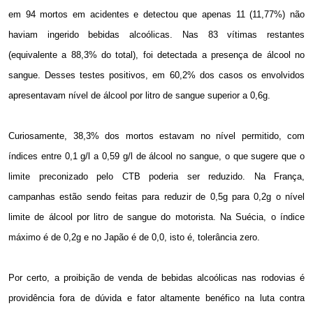
em 94 mortos em acidentes e detectou que apenas 11 (11,77%) não
haviam ingerido bebidas alcoólicas. Nas 83 vítimas restantes
(equivalente a 88,3% do total), foi detectada a presença de álcool no
sangue. Desses testes positivos, em 60,2% dos casos os envolvidos
apresentavam nível de álcool por litro de sangue superior a 0,6g.
Curiosamente, 38,3% dos mortos estavam no nível permitido, com
índices entre 0,1 g/l a 0,59 g/l de álcool no sangue, o que sugere que o
limite preconizado pelo CTB poderia ser reduzido. Na França,
campanhas estão sendo feitas para reduzir de 0,5g para 0,2g o nível
limite de álcool por litro de sangue do motorista. Na Suécia, o índice
máximo é de 0,2g e no Japão é de 0,0, isto é, tolerância zero.
Por certo, a proibição de venda de bebidas alcoólicas nas rodovias é
providência fora de dúvida e fator altamente benéfico na luta contra