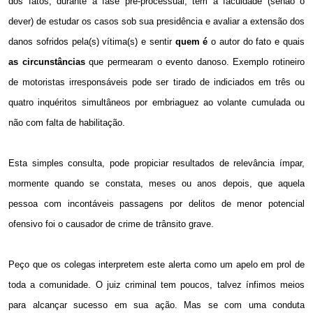
dos fatos, durante a fase pré-processual, tem a faculdade (senão o
dever) de estudar os casos sob sua presidência e avaliar a extensão dos
danos sofridos pela(s) vítima(s) e sentir
quem é
o autor do fato e quais
as circunstâncias
que permearam o evento danoso. Exemplo rotineiro
de motoristas irresponsáveis pode ser tirado de indiciados em três ou
quatro inquéritos simultâneos por embriaguez ao volante cumulada ou
não com falta de habilitação.
Esta simples consulta, pode propiciar resultados de relevância ímpar,
mormente quando se constata, meses ou anos depois, que aquela
pessoa com incontáveis passagens por delitos de menor potencial
ofensivo foi o causador de crime de trânsito grave.
Peço que os colegas interpretem este alerta como um apelo em prol de
toda a comunidade. O juiz criminal tem poucos, talvez ínfimos meios
para alcançar sucesso em sua ação. Mas se com uma conduta