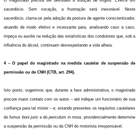
O magistrado precisa ser devotado à solução de litígios. Exerce um
sacerdócio. Sem vocação, a frustração será inexorável. Neste
sacerdócio, clama-se pela adoção da postura de agente conscientizador,
atuando de modo efetivo e incessante para, analisando caso a caso,
impeça ou auxilie na redução das estatísticas dos condutores que, sob a
influência do álcool, continuam desrespeitando a vida alheia.
4 – O papel do magistrado na medida cautelar de suspensão de
permissão ou de CNH (CTB, art. 294).
Isto posto, sugerimos que, durante a fase administrativa, o magistrado
procure maior contato com os autos – até indique um funcionário de sua
confiança para tal mister – e, estando presentes os requisitos cautelares
do
fumus boni juris
e do
periculum in mora
, providencialmente determine
a suspensão da permissão ou da CNH do motorista irresponsável.