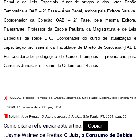
Penal e de Leis Especiais. Autor de artigos e dos livros Prisão
Temporária e OAB – 2ª Fase – Área Penal, ambos pela Editora Saraiva.
Coordenador da Coleção OAB – 2ª Fase, pela mesma Editora.
Palestrante. Professor da Escola Paulista da Magistratura e de Leis
Especiais da Rede LFG. Coordenador do curso de atualização e
capacitação profissional da Faculdade de Direito de Sorocaba (FADI).
Foi coordenador pedagógico do Curso Triumphus – preparatório para
Carreiras Jurídicas e Exame de Ordem, por 14 anos.
[i]
TOLEDO, Roberto Pompeu de.
Desceu quadrado.
São Paulo: Editora Abril, Revista Veja
n. 2060, 14 de maio de 2008, pág. 154.
[ii]
NALINI, José Renato.
O Juiz e o acesso à Justiça.
São Paulo: RT, 1994, pág. 59.
Como citar e referenciar este artigo:
Copiar
, Jayme Walmer de Freitas.
O Juiz, o Consumo de Bebida