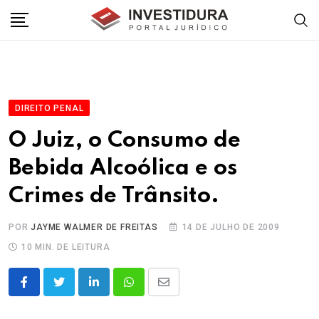
Skip
to
content
DIREITO PENAL
O Juiz, o Consumo de
Bebida Alcoólica e os
Crimes de Trânsito.
POR
JAYME WALMER DE FREITAS
14 DE JULHO DE 2009
10 MIN. DE LEITURA
LinkedIn
Whatsapp
Share
via