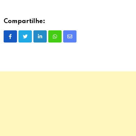
Compartilhe:
LinkedIn
Whatsapp
Share
via
Email