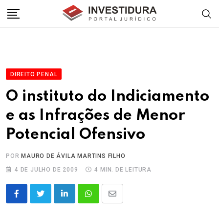
Skip
to
content
DIREITO PENAL
O instituto do Indiciamento
e as Infrações de Menor
Potencial Ofensivo
POR
MAURO DE ÁVILA MARTINS FILHO
4 DE JULHO DE 2009
4 MIN. DE LEITURA
LinkedIn
Whatsapp
Share
via