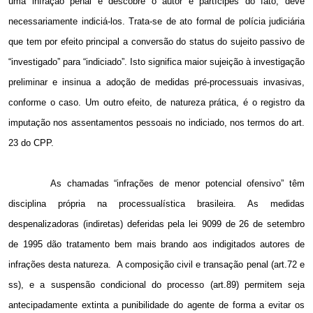
uma infração penal e descobre o autor e partícipes do fato, deve
necessariamente indiciá-los. Trata-se de ato formal de polícia judiciária
que tem por efeito principal a conversão do status do sujeito passivo de
“investigado” para “indiciado”. Isto significa maior sujeição à investigação
preliminar e insinua a adoção de medidas pré-processuais invasivas,
conforme o caso. Um outro efeito, de natureza prática, é o registro da
imputação nos assentamentos pessoais no indiciado, nos termos do art.
23 do CPP.
As chamadas “infrações de menor potencial ofensivo” têm
disciplina própria na processualística brasileira. As medidas
despenalizadoras (indiretas) deferidas pela lei 9099 de 26 de setembro
de 1995 dão tratamento bem mais brando aos indigitados autores de
infrações desta natureza.
A composição civil e transação penal (art.72 e
ss), e a suspensão condicional do processo (art.89) permitem seja
antecipadamente extinta a punibilidade do agente de forma a evitar os