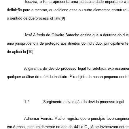
Todavia, o tema apresenta uma particularidade importante a 
definição para o mesmo, ou adiciona esse ou outro elementos estrutural
o sentido de due process of law.[9]
José Alfredo de Oliveira Baracho ensina que a doutrina do due
uma jurisprudência de proteção aos direitos do indivíduo, principalment
de aplicá-lo.[10]
A garantia do devido processo legal foi adotada expressamen
qualquer análise do referido instituto. É o objeto de nossa pequena contri
1.2
Surgimento e evolução do devido processo legal
Adhemar Ferreira Maciel registra que o princípio teve surgim
em Atenas, presumidamente no ano de
441 a
.C., já se invocavam determ