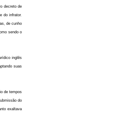
ro decreto de
 do infrator.
tas, de cunho
 como sendo o
rídico inglês
aptando suas
cio de tempos
submissão do
anto exaltava