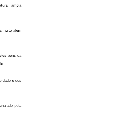
atural, ampla
á muito além
ueles bens da
la.
berdade e dos
inalado pela