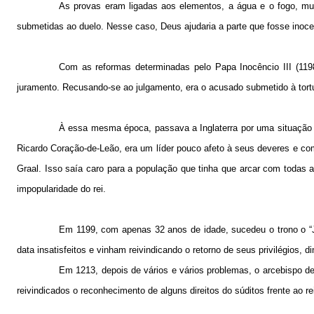
As provas eram ligadas aos elementos, a água e o fogo, 
submetidas ao duelo. Nesse caso, Deus ajudaria a parte que fosse inoce
Com as reformas determinadas pelo Papa Inocêncio III (1198-
juramento. Recusando-se ao julgamento, era o acusado submetido à tortu
À essa mesma época, passava a Inglaterra por uma situação b
Ricardo Coração-de-Leão, era um líder pouco afeto à seus deveres e com
Graal. Isso saía caro para a população que tinha que arcar com todas 
impopularidade do rei.
Em 1199, com apenas 32 anos de idade, sucedeu o trono o “
data insatisfeitos e vinham reivindicando o retorno de seus privilégios,
Em 1213, depois de vários e vários problemas, o arcebispo de 
reivindicados o reconhecimento de alguns direitos do súditos frente ao r