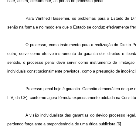
bate, assim, diretamente, às portas do processo penal.
Para Winfried Hassemer, os problemas para o Estado de Dire
senão na forma e no modo em que o Estado se conduz efetivamente fren
O processo, como instrumento para a realização do Direito Pe
outro, servir como efetivo instrumento de garantia dos direitos e lib
sentido, o processo penal deve servir como instrumento de limitação d
individuais constitucionalmente previstos, como a presunção de inocência,
Processo penal hoje é garantia. Garantia democrática de que n
LIV, da CF), conforme agora fórmula expressamente adotada na Constitu
A visão individualista das garantias do devido processo leg
perdendo força ante a preponderância de uma ótica publicista.[6]