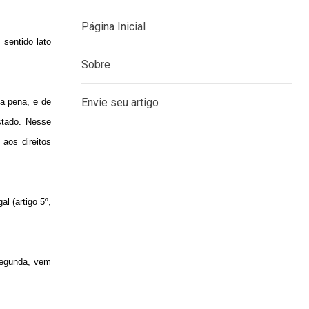
sentido lato
MENU
da pena, e de
Página Inicial
Estado. Nesse
 aos direitos
Sobre
Envie seu artigo
l (artigo 5º,
 segunda, vem