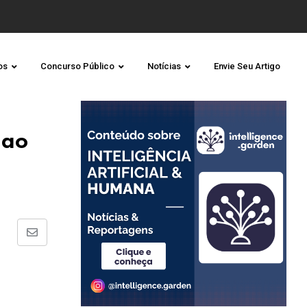
os
Concurso Público
Notícias
Envie Seu Artigo
 ao
Share
via
Email