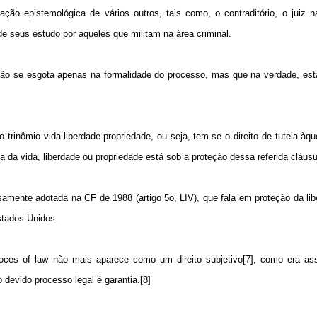
ão epistemológica de vários outros, tais como, o contraditório, o juiz n
de seus estudo por aqueles que militam na área criminal.
 não se esgota apenas na formalidade do processo, mas que na verdade, est
 trinômio vida-liberdade-propriedade, ou seja, tem-se o direito de tutela àq
a da vida, liberdade ou propriedade está sob a proteção dessa referida cláusu
amente adotada na CF de 1988 (artigo 5o, LIV), que fala em proteção da li
stados Unidos.
roces of law não mais aparece como um direito subjetivo[7], como era ass
o devido processo legal é garantia.[8]