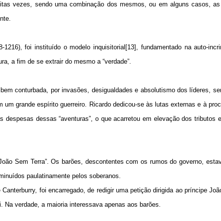
muitas vezes, sendo uma combinação dos mesmos, ou em alguns casos, as
nte.
1216), foi instituído o modelo inquisitorial[13], fundamentado na auto-inc
ra, a fim de se extrair do mesmo a “verdade”.
em conturbada, por invasões, desigualdades e absolutismo dos líderes, se
 um grande espírito guerreiro. Ricardo dedicou-se às lutas externas e à pro
as despesas dessas “aventuras”, o que acarretou em elevação dos tributos
João Sem Terra”. Os barões, descontentes com os rumos do governo, esta
 diminuídos paulatinamente pelos soberanos.
Canterburry, foi encarregado, de redigir uma petição dirigida ao príncipe Jo
ei. Na verdade, a maioria interessava apenas aos barões.