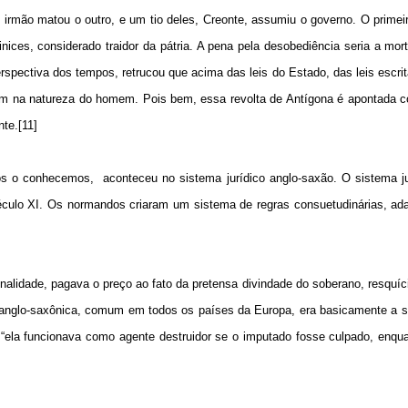
m irmão matou o outro, e um tio deles, Creonte, assumiu o governo. O primei
ices, considerado traidor da pátria. A pena pela desobediência seria a morte
erspectiva dos tempos, retrucou que acima das leis do Estado, das leis escri
avam na natureza do homem. Pois bem, essa revolta de Antígona é apontada
nte.[11]
nós o conhecemos,
aconteceu no sistema jurídico anglo-saxão. O sistema ju
século XI. Os normandos criaram um sistema de regras consuetudinárias, ad
inalidade, pagava o preço ao fato da pretensa divindade do soberano, resquí
m anglo-saxônica, comum em todos os países da Europa, era basicamente a 
“ela funcionava como agente destruidor se o imputado fosse culpado, enqu