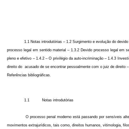
1.1 Notas introdutórias – 1.2 Surgimento e evolução do devido 
processo legal em sentido material – 1.3.2 Devido processo legal em s
pleno e efetivo – 1.4.2 – O privilégio da auto-incriminação – 1.4.3 Invest
direito do
acusado de se encontrar pessoalmente com o juiz de direito – 
Referências bibliográficas.
1.1
Notas introdutórias
O processo penal moderno está passando por sensíveis alte
movimentos extrajurídicos, tais como, direitos humanos, vitimologia, filo