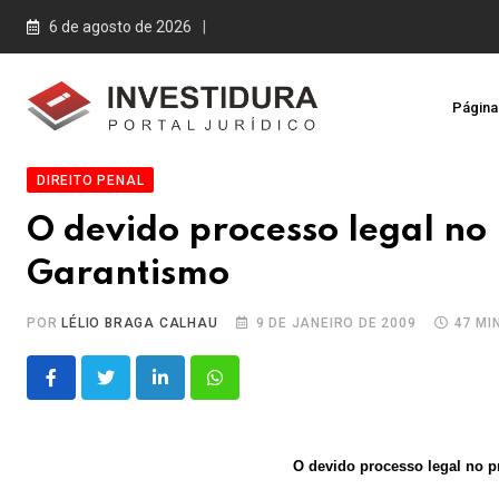
Skip
6 de agosto de 2026
to
content
Página 
DIREITO PENAL
O devido processo legal no
Garantismo
POR
LÉLIO BRAGA CALHAU
9 DE JANEIRO DE 2009
47 MI
LinkedIn
Whatsapp
O devido processo legal no p