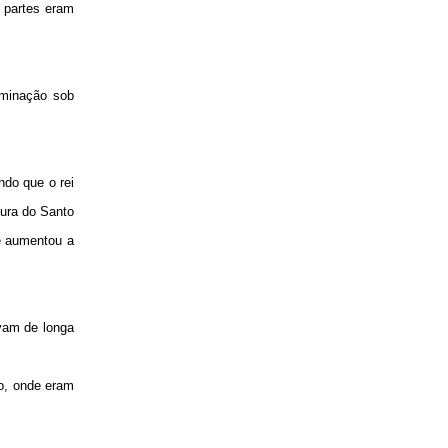
 partes eram
riminação sob
ndo que o rei
cura do Santo
 e aumentou a
vam de longa
ão, onde eram