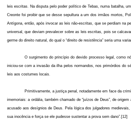
leis escritas. Na disputa pelo poder político de Tebas, numa batalha, u
Creonte foi proibir que se desse sepultura a um dos irmãos mortos, Polin
Antígona, então, após invocar as leis não-escritas, que se perdiam na p
universal, que deviam prevalecer sobre as leis escritas, pois se calc
germe do direito natural, do qual o “direito de resistência” seria uma varia
O surgimento do princípio do devido processo legal, como 
iniciou-se com a invasão da ilha pelos normandos, nos primórdios do 
leis aos costumes locais.
Primitivamente, a justiça penal, notadamente em face da crim
imemoriais: a ordália, também chamado de “juízos de Deus”, de orige
acusado aos desígnios de Deus. Pela lógica dos julgadores medievais, 
sua inocência e força se ele pudesse sustentar a prova sem dano”.[12]