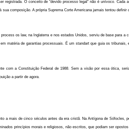
ser registrada. O conceito de “devido processo legal” não é unívoco. Cada 
 à sua composição. A própria Suprema Corte Americana jamais tentou definir
 process os law, na Inglaterra e nos estados Unidos, serviu de base para a 
e em matéria de garantias processuais. É um standart que guia os tribunais,
te com a Constituição Federal de 1988. Sem a visão por essa ótica, seria
buição a partir de agora.
ento a mais de cinco séculos antes da era cristã. Na Antígona de Sófocles, 
inados princípios morais e religiosos, não escritos, que podiam ser opostos 