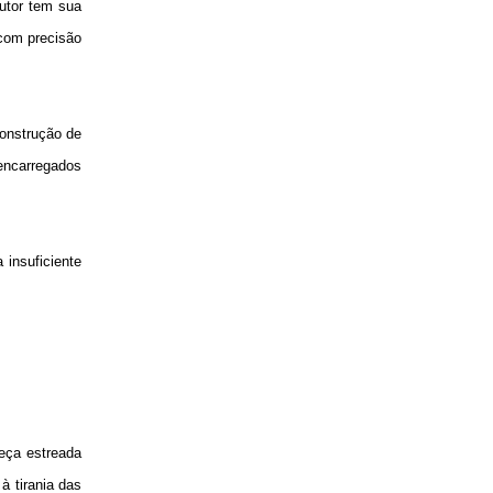
autor tem sua
 com precisão
construção de
 encarregados
 insuficiente
peça estreada
à tirania das