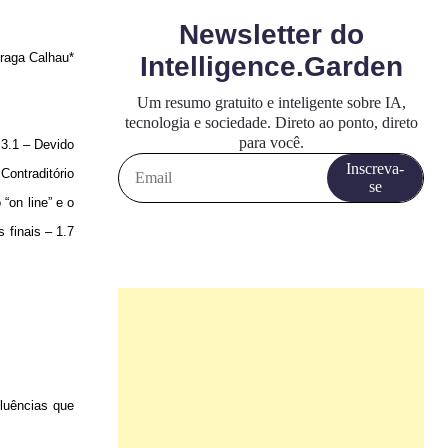
Braga Calhau*
.3.1 – Devido
Contraditório
 “on line” e o
 finais – 1.7
luências que