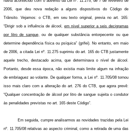
havia acontecido com o advento da Lei nº. 11.275,
de 7 de fevereiro de
2006
, que deu nova redação a alguns dispositivos do Código de
Trânsito. Vejamos: o CTB, em seu texto original, previa no art. 165:
“
Dirigir sob a influência de álcool,
em nível superior a seis decigramas
por litro de sangue,
ou de qualquer substância entorpecente
ou que
determine dependência física ou psíquica” (grifei). No entanto, em maio
de
2006, a
citada Lei nº. 11.275 suprimiu do art. 165 do CTB justamente
aquele trecho, destacado acima, que determinava o nível de álcool.
Portanto, desde essa época, não existia mais limite algum na infração
de embriaguez ao volante. De qualquer forma, a Lei nº. 11.705/08 tornou
isso mais claro com a alteração do art. 276 do CTB, que agora prevê:
“
Qualquer concentração de álcool por litro de sangue sujeita o condutor
às penalidades previstas no art. 165 deste Código”.
Em seguida, cumpre analisarmos as
novidades trazidas
pela Lei
nº. 11.705/08 relativas ao aspecto criminal, como a retirada de uma das