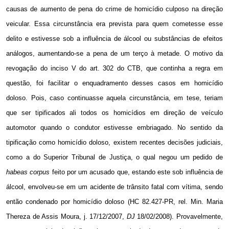
causas de aumento de pena do crime de homicídio culposo na direção
veicular. Essa
circunstância era
prevista para quem cometesse esse
delito e estivesse sob a influência de álcool ou
substâncias de efeitos
análogos, aumentando-se a pena de um terço à metade
. O motivo da
revogação do inciso V do art. 302 do CTB, que continha a regra em
questão, foi facilitar o enquadramento desses casos em homicídio
doloso. Pois, caso continuasse aquela circunstância, em tese, teriam
que ser tipificados ali todos os homicídios em direção de veículo
automotor quando o condutor estivesse embriagado. No sentido da
tipificação como homicídio doloso, existem recentes decisões judiciais,
como a do
Superior Tribunal de Justiça, o qual negou um pedido de
habeas corpus
feito por um acusado que, estando este sob influência de
álcool, envolveu-se em um acidente de trânsito fatal com vítima, sendo
então condenado por homicídio doloso
(HC 82.427-PR, rel. Min. Maria
Thereza de Assis Moura,
j.
17/12/2007,
DJ
18/02/2008
). Provavelmente,