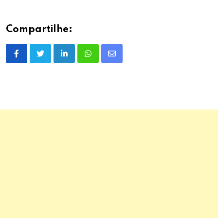
Compartilhe:
LinkedIn
Whatsapp
Share
via
Email