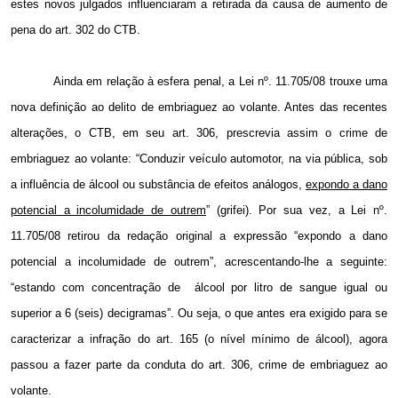
estes novos julgados influenciaram a retirada da causa de aumento de
pena do art. 302 do CTB.
Ainda em relação à esfera penal, a Lei nº. 11.705/08 trouxe uma
nova definição ao delito de embriaguez ao volante. Antes das recentes
alterações, o CTB, em seu art. 306, prescrevia assim o crime de
embriaguez ao volante: “
Conduzir veículo automotor, na via pública, sob
a influência de álcool ou substância de efeitos análogos,
expondo a dano
potencial a incolumidade de outrem
” (grifei). Por sua vez, a
Lei nº.
11.705/08 retirou da
redação original a
expressão “
expondo a dano
potencial a incolumidade de outrem”, acrescentando-lhe a seguinte:
“estando com concentração de álcool por litro de sangue igual ou
superior a 6 (seis) decigramas”. Ou seja, o que antes era exigido para se
caracterizar a infração do art. 165 (o nível mínimo de álcool), agora
passou a fazer parte da conduta do art. 306, crime de embriaguez ao
volante.