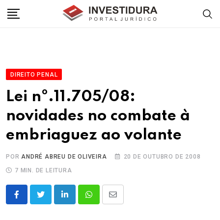
Skip
to
content
DIREITO PENAL
Lei nº.11.705/08:
novidades no combate à
embriaguez ao volante
POR
ANDRÉ ABREU DE OLIVEIRA
20 DE OUTUBRO DE 2008
7 MIN. DE LEITURA
LinkedIn
Whatsapp
Share
via