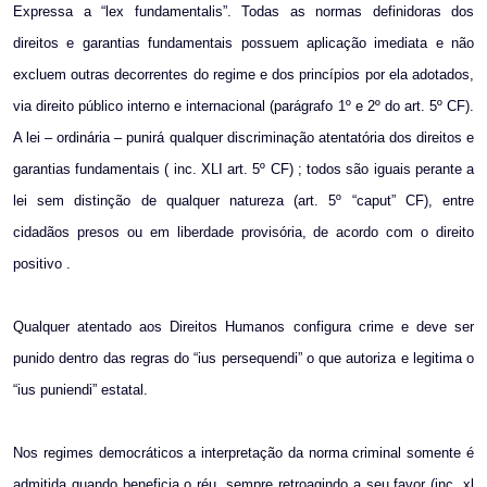
Expressa a “lex fundamentalis”. Todas as normas definidoras dos
direitos e garantias fundamentais possuem aplicação imediata e não
excluem outras decorrentes do regime e dos princípios por ela adotados,
via direito público interno e internacional (parágrafo 1º e 2º do art. 5º CF).
A lei – ordinária – punirá qualquer discriminação atentatória dos direitos e
garantias fundamentais ( inc. XLI art. 5º CF) ; todos são iguais perante a
lei sem distinção de qualquer natureza (art. 5º “caput” CF), entre
cidadãos presos ou em liberdade provisória, de acordo com o direito
positivo .
Qualquer atentado aos Direitos Humanos configura crime e deve ser
punido dentro das regras do “ius persequendi” o que autoriza e legitima o
“ius puniendi” estatal.
Nos regimes democráticos a interpretação da norma criminal somente é
admitida quando beneficia o réu, sempre retroagindo a seu favor (inc. xl