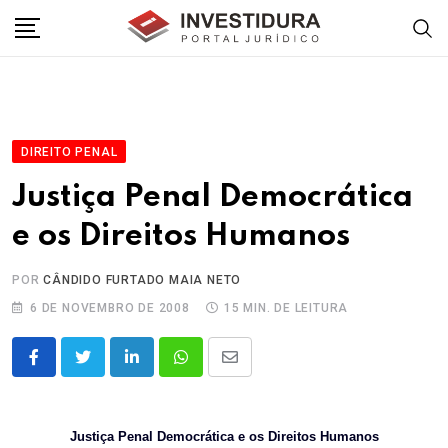
Skip
to
content
DIREITO PENAL
Justiça Penal Democrática
e os Direitos Humanos
POR
CÂNDIDO FURTADO MAIA NETO
6 DE NOVEMBRO DE 2008
15 MIN. DE LEITURA
LinkedIn
Whatsapp
Share
via
Email
Justiça Penal Democrática e os Direitos Humanos