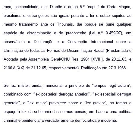
raça, nacionalidade, etc. Dispõe o artigo 5.º “caput” da Carta Magna,
brasileiros e estrangeiros são iguais perante a lei e estão sujeitos ao
mesmo tratamento ante os Tribunais, daí porque se pune qualquer
espécie de discriminação e de preconceito (Lei n.º 9.459/97), em
observância a Declaração e a Convenção Internacional sobre a
Eliminação de todas as Formas de Discriminação Racial (Proclamada e
Adotada pela Assembléia Geral/ONU Res. 1904 [XVIII], de 20.11.63, e
2106 A [XX] de 21.12.65, respectivamente). Ratificação em 27.3.1968.
Se faz mister, ainda, mencionar o princípio do “tempus regit actum”,
combinado com “lex posteriori derrogat anteriori”, “lex especiali derrogat
generale”, e “lex mitior” prevalece sobre a “lex gravior”, no tempo e
espaço à luz da soberania das normas penais, em base a uma política
criminal e penitenciária verdadeiramente democrática e moderna.