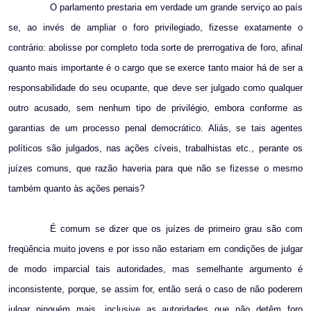
O parlamento prestaria em verdade um grande serviço ao país
se, ao invés de ampliar o foro privilegiado, fizesse exatamente o
contrário: abolisse por completo toda sorte de prerrogativa de foro, afinal
quanto mais importante é o cargo que se exerce tanto maior há de ser a
responsabilidade do seu ocupante, que deve ser julgado como qualquer
outro acusado, sem nenhum tipo de privilégio, embora conforme as
garantias de um processo penal democrático. Aliás, se tais agentes
políticos são julgados, nas ações cíveis, trabalhistas etc., perante os
juízes comuns, que razão haveria para que não se fizesse o mesmo
também quanto às ações penais?
É comum se dizer que os juízes de primeiro grau são com
freqüência muito jovens e por isso não estariam em condições de julgar
de modo imparcial tais autoridades, mas semelhante argumento é
inconsistente, porque, se assim for, então será o caso de não poderem
julgar ninguém mais, inclusive as autoridades que não detêm foro