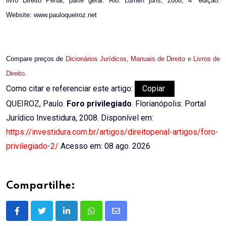
livro Direito Penal, parte geral. Rio: Lumen juris, 2008, 4ª edição.
Website: www.pauloqueiroz.net
Compare preços de
Dicionários Jurídicos
,
Manuais de Direito
e
Livros de
Direito
.
Como citar e referenciar este artigo:
Copiar
QUEIROZ, Paulo.
Foro privilegiado
. Florianópolis: Portal
Jurídico Investidura, 2008. Disponível em:
https://investidura.com.br/artigos/direitopenal-artigos/foro-
privilegiado-2/
Acesso em: 08 ago. 2026
Compartilhe:
LinkedIn
Whatsapp
Share