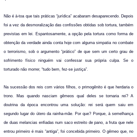
Não é à-toa que tais práticas “jurídica” acabaram desaparecendo. Depois
foi a vez da desmoralização das confissões obtidas sob tortura, também
previstas em lei. Espantosamente, a opção pela tortura como forma de
obtenção da verdade ainda conta hoje com alguma simpatia no combate
o terrorismo, sob o argumento “prático” de que sem um certo grau de
sofrimento físico ninguém vai confessar sua própria culpa. Se o
torturado não morrer, “tudo bem, fez-se justiça”.
Na sucessão dos reis com vários filhos, o primogênito é que herdaria o
trono. Mas quando nasciam gêmeos qual deles se tornaria rei? A
doutrina da época encontrou uma solução: rei será quem saiu em
segundo lugar do útero da rainha-mãe. Por que? Porque, à semelhança
de duas melancias enfiadas num saco estreito de pano, a fruta que nele
entrou primeiro é mais “antiga”, foi concebida primeiro. O gêmeo que, no