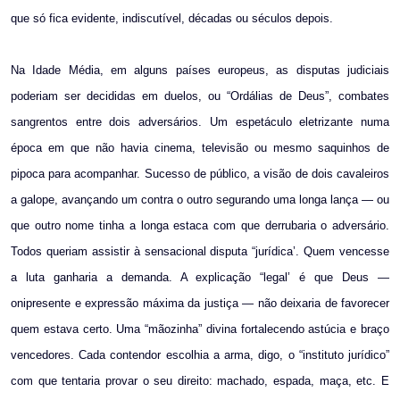
que só fica evidente, indiscutível, décadas ou séculos depois.
Na Idade Média, em alguns países europeus, as disputas judiciais
poderiam ser decididas em duelos, ou “Ordálias de Deus”, combates
sangrentos entre dois adversários. Um espetáculo eletrizante numa
época em que não havia cinema, televisão ou mesmo saquinhos de
pipoca para acompanhar. Sucesso de público, a visão de dois cavaleiros
a galope, avançando um contra o outro segurando uma longa lança — ou
que outro nome tinha a longa estaca com que derrubaria o adversário.
Todos queriam assistir à sensacional disputa “jurídica’. Quem vencesse
a luta ganharia a demanda. A explicação “legal’ é que Deus —
onipresente e expressão máxima da justiça — não deixaria de favorecer
quem estava certo. Uma “mãozinha” divina fortalecendo astúcia e braço
vencedores. Cada contendor escolhia a arma, digo, o “instituto jurídico”
com que tentaria provar o seu direito: machado, espada, maça, etc. E