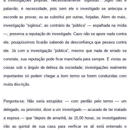
a investigações próprias. Necessariamente “sigilosas”. Sigilo não é
palavrão, é necessidade, pois sem ele o investigado se antecipa e
esconde as provas; ou as substitui por outras, forjadas. Alem do mais,
investigação “sigilosa”, ao contrário da “pública” — espalhada na mídia
—, preserva a reputação do investigado. Caso não se apure nada contra
ele, pouquíssimos ficarão sabendo da desconfiança que pesava contra
ele. Já com a investigação “pública”, mesmo que nada de errado se
constate, sua reputação pode ficar manchada para sempre. E vistas as
coisas sob o ângulo de defesa da sociedade, investigações realmente
importantes só podem chegar a bom termo se forem conduzidas com
muita discrição.
Pergunta-se: Não seria estupidez — com perdão pelo termo — um
delegado, ou promotor, dizer a um investigado — acusado de ter matado
a esposa — que “depois de amanhã, às 15,00 horas, os investigadores
irão ao quintal de sua casa para verificar se ali está enterrado o