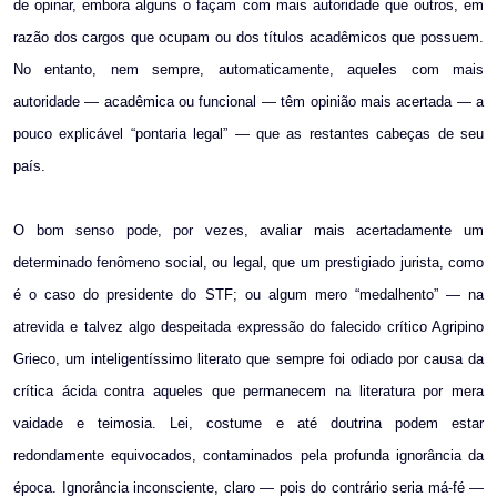
de opinar, embora alguns o façam com mais autoridade que outros, em
razão dos cargos que ocupam ou dos títulos acadêmicos que possuem.
No entanto, nem sempre, automaticamente, aqueles com mais
autoridade — acadêmica ou funcional — têm opinião mais acertada — a
pouco explicável “pontaria legal” — que as restantes cabeças de seu
país.
O bom senso pode, por vezes, avaliar mais acertadamente um
determinado fenômeno social, ou legal, que um prestigiado jurista, como
é o caso do presidente do STF; ou algum mero “medalhento” — na
atrevida e talvez algo despeitada expressão do falecido crítico Agripino
Grieco, um inteligentíssimo literato que sempre foi odiado por causa da
crítica ácida contra aqueles que permanecem na literatura por mera
vaidade e teimosia. Lei, costume e até doutrina podem estar
redondamente equivocados, contaminados pela profunda ignorância da
época. Ignorância inconsciente, claro — pois do contrário seria má-fé —