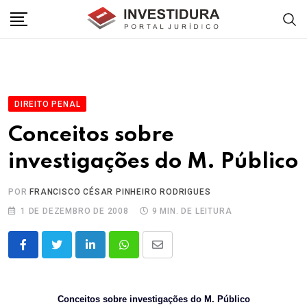
Skip
to
content
DIREITO PENAL
Conceitos sobre
investigações do M. Público
POR
FRANCISCO CÉSAR PINHEIRO RODRIGUES
1 DE DEZEMBRO DE 2008
9 MIN. DE LEITURA
LinkedIn
Whatsapp
Share
via
Email
Conceitos sobre investigações do M. Público