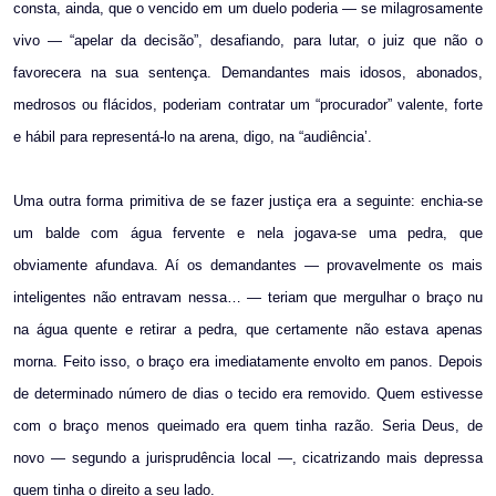
consta, ainda, que o vencido em um duelo poderia — se milagrosamente
vivo — “apelar da decisão”, desafiando, para lutar, o juiz que não o
favorecera na sua sentença. Demandantes mais idosos, abonados,
medrosos ou flácidos, poderiam contratar um “procurador” valente, forte
e hábil para representá-lo na arena, digo, na “audiência’.
Uma outra forma primitiva de se fazer justiça era a seguinte: enchia-se
um balde com água fervente e nela jogava-se uma pedra, que
obviamente afundava. Aí os demandantes — provavelmente os mais
inteligentes não entravam nessa… — teriam que mergulhar o braço nu
na água quente e retirar a pedra, que certamente não estava apenas
morna. Feito isso, o braço era imediatamente envolto em panos. Depois
de determinado número de dias o tecido era removido. Quem estivesse
com o braço menos queimado era quem tinha razão. Seria Deus, de
novo — segundo a jurisprudência local —, cicatrizando mais depressa
quem tinha o direito a seu lado.