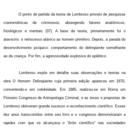
O ponto de partida da teoria de Lombroso proveio de pesquisas
craniométricas de criminosos, abrangendo fatores anatômicos,
fisiológicos e mentais (07). A base da teoria, primeiramente foi o
atavismo: o retrocesso atávico ao homem primitivo. Depois, a parada do
desenvolvimento psíquico: comportamento do delinqüente semelhante
ao da criança. Por fim, a agressividade explosiva do epilético.
Lombroso expôs em detalhe suas observações e teorias na
obra O Homem Delinqüente cuja primeira edição apareceu em 1876,
convertendo-o em celebridade. Em 1885, realizou-se em Roma um
Primeiro Congresso de Antropologia Criminal, e as teses e propostas de
Lombroso obtiveram grande sucesso e reconhecimento científico. Esses
dez anos transcorridos entre seu livro e o congresso demonstraram a
rapidez com que se alcançava o “êxito científico” nas sociedades