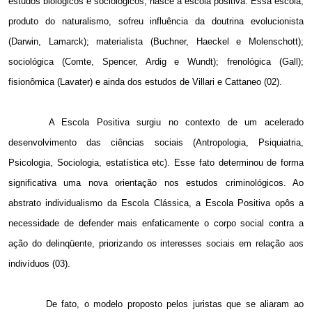
estudos biológicos e sociológicos, nasce a escola positiva. Essa escola,
produto do naturalismo, sofreu influência da doutrina evolucionista
(Darwin, Lamarck); materialista (Buchner, Haeckel e Molenschott);
sociológica (Comte, Spencer, Ardig e Wundt); frenológica (Gall);
fisionômica (Lavater) e ainda dos estudos de Villari e Cattaneo (02).
A Escola Positiva surgiu no contexto de um acelerado
desenvolvimento das ciências sociais (Antropologia, Psiquiatria,
Psicologia, Sociologia, estatística etc). Esse fato determinou de forma
significativa uma nova orientação nos estudos criminológicos. Ao
abstrato individualismo da Escola Clássica, a Escola Positiva opôs a
necessidade de defender mais enfaticamente o corpo social contra a
ação do delinqüente, priorizando os interesses sociais em relação aos
indivíduos (03).
De fato, o modelo proposto pelos juristas que se aliaram ao