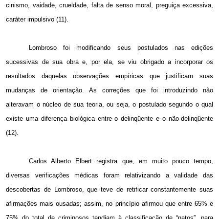
cinismo, vaidade, crueldade, falta de senso moral, preguiça excessiva,
caráter impulsivo (11).
Lombroso foi modificando seus postulados nas edições
sucessivas de sua obra e, por ela, se viu obrigado a incorporar os
resultados daquelas observações empíricas que justificam suas
mudanças de orientação. As correções que foi introduzindo não
alteravam o núcleo de sua teoria, ou seja, o postulado segundo o qual
existe uma diferença biológica entre o delinqüente e o não-delinqüente
(12).
Carlos Alberto Elbert registra que, em muito pouco tempo,
diversas verificações médicas foram relativizando a validade das
descobertas de Lombroso, que teve de retificar constantemente suas
afirmações mais ousadas; assim, no princípio afirmou que entre 65% e
75% do total de criminosos tendiam à classificação de “natos”, para