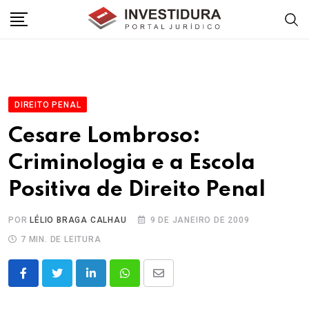
Skip
to
content
DIREITO PENAL
Cesare Lombroso:
Criminologia e a Escola
Positiva de Direito Penal
POR
LÉLIO BRAGA CALHAU
9 DE JANEIRO DE 2009
7 MIN. DE LEITURA
LinkedIn
Whatsapp
Share
via