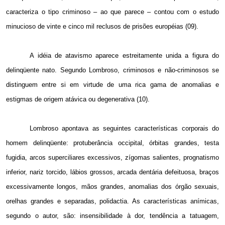
caracteriza o tipo criminoso – ao que parece – contou com o estudo
minucioso de vinte e cinco mil reclusos de prisões européias (09).
A idéia de atavismo aparece estreitamente unida a figura do
delinqüente nato. Segundo Lombroso, criminosos e não-criminosos se
distinguem entre si em virtude de uma rica gama de anomalias e
estigmas de origem atávica ou degenerativa (10).
Lombroso apontava as seguintes características corporais do
homem delinqüente: protuberância occipital, órbitas grandes, testa
fugidia, arcos superciliares excessivos, zígomas salientes, prognatismo
inferior, nariz torcido, lábios grossos, arcada dentária defeituosa, braços
excessivamente longos, mãos grandes, anomalias dos órgão sexuais,
orelhas grandes e separadas, polidactia. As características anímicas,
segundo o autor, são: insensibilidade à dor, tendência a tatuagem,