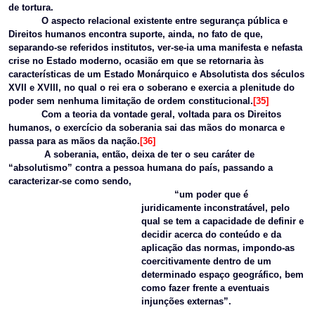
de tortura.
O aspecto relacional existente entre segurança pública e
Direitos humanos encontra suporte, ainda, no fato de que,
separando-se referidos institutos, ver-se-ia uma manifesta e nefasta
crise no Estado moderno, ocasião em que se retornaria às
características de um Estado Monárquico e Absolutista dos séculos
XVII e XVIII, no qual o rei era o soberano e exercia a plenitude do
poder sem nenhuma limitação de ordem constitucional.
[35]
Com a teoria da vontade geral, voltada para os Direitos
humanos, o exercício da soberania sai das mãos do monarca e
passa para as mãos da nação.
[36]
A soberania, então, deixa de ter o seu caráter de
“absolutismo” contra a pessoa humana do país, passando a
caracterizar-se como sendo,
“um poder que é
juridicamente inconstratável, pelo
qual se tem a capacidade de definir e
decidir acerca do conteúdo e da
aplicação das normas, impondo-as
coercitivamente dentro de um
determinado espaço geográfico, bem
como fazer frente a eventuais
injunções externas”.