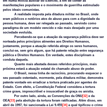
em numa milícia auxiliar do Exército, a fim de conter as
manifestações populares e o movimento de guerrilha estimulado
pelos ideais comunistas.
A realidade imposta pela ditadura militar no Brasil, onde
eram públicos e notórios atos de abuso para com a dignidade da
pessoa humana, deve ser relegada ao passado, servindo como
paradigma de um modelo vencido e não mais desejado por uma
sociedade evoluída.
Percebendo-se que a atuação da segurança pública deve ser
norteada pelos princípios atinentes aos Direitos Humanos,
justamente, porque a atuação referida atinge os seres humanos,
conclui-se, sem gris algum, que há patente relação entre segurança
pública e Direitos Humanos. Em verdade, estes disciplinam a
conduta daquela.
Quanto mais afastada desses referidos princípios, mais
próxima estará a atuação estatal do chamado abuso de poder.
O Brasil, nessa linha de raciocínio, procurando esquecer o
seu passado ostentado, mormente, pela ditadura militar, demonstra
patente vontade em erradicar a tortura praticada por agentes do
Estado. Com efeito, a Constituição Federal considera a tortura
crime grave, imprescritível e insuscetível de graça ou anistia.
Por outro lado, ainda, as Convenções da ONU
[32]
e da
OEA
[33]
pela abolição da tortura foram ratificadas. Além disso, em
abril de 1997, foi sancionada a Lei 9.455
[34]
a qual tipificou o crime