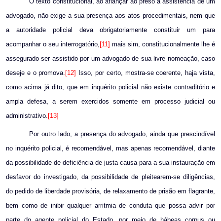
O texto constitucional, ao afiançar ao preso a assistência de um
advogado, não exige a sua presença aos atos procedimentais, nem que
a autoridade policial deva obrigatoriamente constituir um para
acompanhar o seu interrogatório,
[11]
mais sim, constitucionalmente lhe é
assegurado ser assistido por um advogado de sua livre nomeação, caso
deseje e o promova.
[12]
Isso, por certo, mostra-se coerente, haja vista,
como acima já dito, que em inquérito policial não existe contraditório e
ampla defesa, a serem exercidos somente em processo judicial ou
administrativo.
[13]
Por outro lado, a presença do advogado, ainda que prescindível
no inquérito policial, é recomendável, mas apenas recomendável, diante
da possibilidade de deficiência de justa causa para a sua instauração em
desfavor do investigado, da possibilidade de pleitearem-se diligências,
do pedido de liberdade provisória, de relaxamento de prisão em flagrante,
bem como de inibir qualquer arritmia de conduta que possa advir por
parte do agente policial do Estado, por meio de hábeas corpus ou