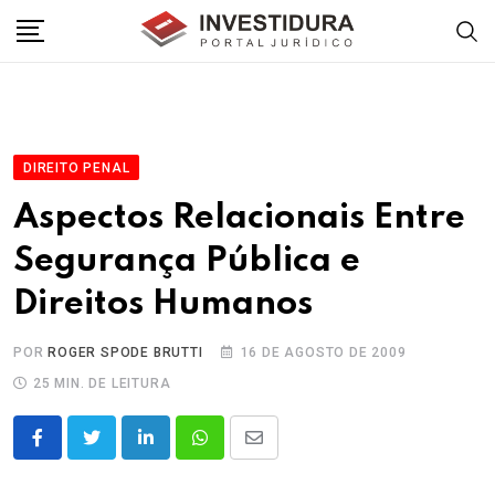
Skip
to
content
DIREITO PENAL
Aspectos Relacionais Entre
Segurança Pública e
Direitos Humanos
POR
ROGER SPODE BRUTTI
16 DE AGOSTO DE 2009
25 MIN. DE LEITURA
LinkedIn
Whatsapp
Share
via