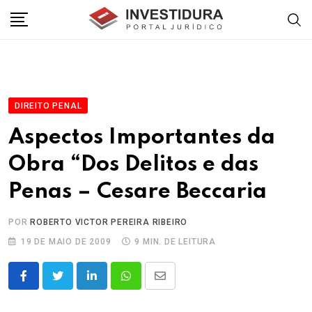
Skip
to
content
DIREITO PENAL
Aspectos Importantes da
Obra “Dos Delitos e das
Penas – Cesare Beccaria
POR
ROBERTO VICTOR PEREIRA RIBEIRO
19 DE MAIO DE 2009
9 MIN. DE LEITURA
LinkedIn
Whatsapp
Share
via