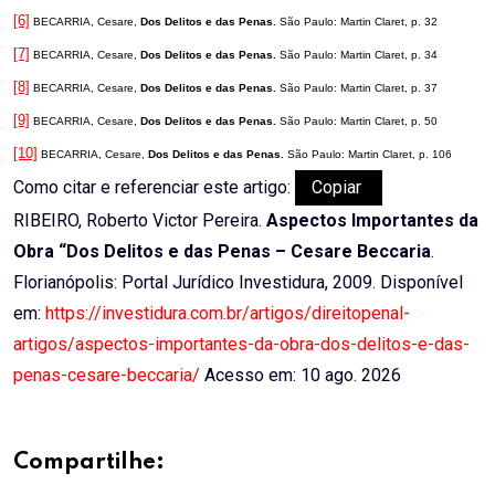
[6]
BECARRIA, Cesare,
Dos Delitos e das Penas.
São Paulo: Martin Claret, p. 32
[7]
BECARRIA, Cesare,
Dos Delitos e das Penas.
São Paulo: Martin Claret, p. 34
[8]
BECARRIA, Cesare,
Dos Delitos e das Penas.
São Paulo: Martin Claret, p. 37
[9]
BECARRIA, Cesare,
Dos Delitos e das Penas.
São Paulo: Martin Claret, p. 50
[10]
BECARRIA, Cesare,
Dos Delitos e das Penas.
São Paulo: Martin Claret, p. 106
Como citar e referenciar este artigo:
Copiar
RIBEIRO, Roberto Victor Pereira.
Aspectos Importantes da
Obra “Dos Delitos e das Penas – Cesare Beccaria
.
Florianópolis: Portal Jurídico Investidura, 2009. Disponível
em:
https://investidura.com.br/artigos/direitopenal-
artigos/aspectos-importantes-da-obra-dos-delitos-e-das-
penas-cesare-beccaria/
Acesso em: 10 ago. 2026
Compartilhe: