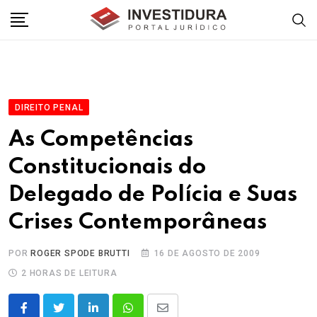
Skip
to
content
DIREITO PENAL
As Competências
Constitucionais do
Delegado de Polícia e Suas
Crises Contemporâneas
POR
ROGER SPODE BRUTTI
16 DE AGOSTO DE 2009
2 HORAS DE LEITURA
LinkedIn
Whatsapp
Share