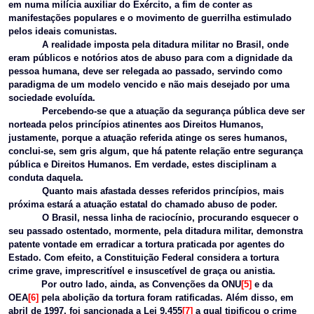
em numa milícia auxiliar do Exército, a fim de conter as
manifestações populares e o movimento de guerrilha estimulado
pelos ideais comunistas.
A realidade imposta pela ditadura militar no Brasil, onde
eram públicos e notórios atos de abuso para com a dignidade da
pessoa humana, deve ser relegada ao passado, servindo como
paradigma de um modelo vencido e não mais desejado por uma
sociedade evoluída.
Percebendo-se que a atuação da segurança pública deve ser
norteada pelos princípios atinentes aos Direitos Humanos,
justamente, porque a atuação referida atinge os seres humanos,
conclui-se, sem gris algum, que há patente relação entre segurança
pública e Direitos Humanos. Em verdade, estes disciplinam a
conduta daquela.
Quanto mais afastada desses referidos princípios, mais
próxima estará a atuação estatal do chamado abuso de poder.
O Brasil, nessa linha de raciocínio, procurando esquecer o
seu passado ostentado, mormente, pela ditadura militar, demonstra
patente vontade em erradicar a tortura praticada por agentes do
Estado. Com efeito, a Constituição Federal considera a tortura
crime grave, imprescritível e insuscetível de graça ou anistia.
Por outro lado, ainda, as Convenções da ONU
[5]
e da
OEA
[6]
pela abolição da tortura foram ratificadas. Além disso, em
abril de 1997, foi sancionada a Lei 9.455
[7]
a qual tipificou o crime