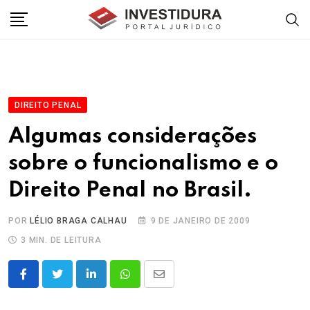
Skip
to
content
DIREITO PENAL
Algumas considerações
sobre o funcionalismo e o
Direito Penal no Brasil.
POR
LÉLIO BRAGA CALHAU
9 DE JANEIRO DE 2009
3 MIN. DE LEITURA
LinkedIn
Whatsapp
Share
via