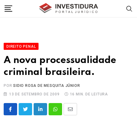
Skip
to
content
DIREITO PENAL
A nova processualidade
criminal brasileira.
POR
SIDIO ROSA DE MESQUITA JÚNIOR
13 DE SETEMBRO DE 2009
16 MIN. DE LEITURA
LinkedIn
Whatsapp
Share
via
Email