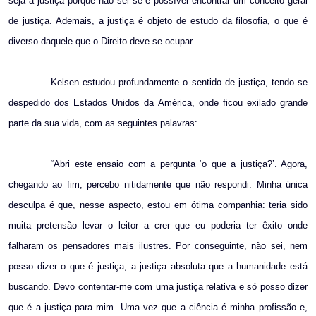
seja a justiça porque não sei se é possível encontrar um conceito geral
de justiça. Ademais, a justiça é objeto de estudo da filosofia, o que é
diverso daquele que o Direito deve se ocupar.
Kelsen estudou profundamente o sentido de justiça, tendo se
despedido dos Estados Unidos da América, onde ficou exilado grande
parte da sua vida, com as seguintes palavras:
“Abri este ensaio com a pergunta ‘o que a justiça?’. Agora,
chegando ao fim, percebo nitidamente que não respondi. Minha única
desculpa é que, nesse aspecto, estou em ótima companhia: teria sido
muita pretensão levar o leitor a crer que eu poderia ter êxito onde
falharam os pensadores mais ilustres. Por conseguinte, não sei, nem
posso dizer o que é justiça, a justiça absoluta que a humanidade está
buscando. Devo contentar-me com uma justiça relativa e só posso dizer
que é a justiça para mim. Uma vez que a ciência é minha profissão e,