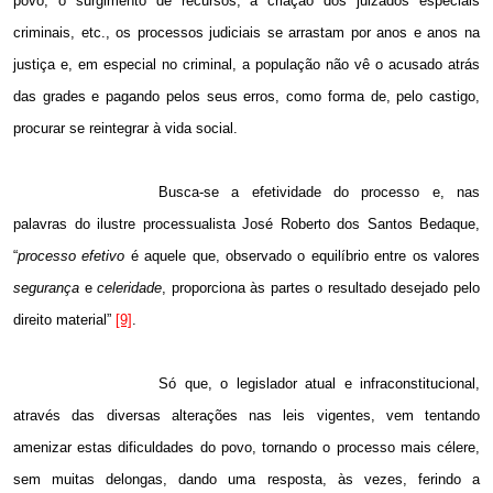
povo, o surgimento de recursos, a criação dos juizados especiais
criminais, etc., os processos judiciais se arrastam por anos e anos na
justiça e, em especial no criminal, a população não vê o acusado atrás
das grades e pagando pelos seus erros, como forma de, pelo castigo,
procurar se reintegrar à vida social.
Busca-se a efetividade do processo e, nas
palavras do ilustre processualista José Roberto dos Santos Bedaque,
“
processo efetivo
é aquele que, observado o equilíbrio entre os valores
segurança
e
celeridade
, proporciona às partes o resultado desejado pelo
direito material”
[9]
.
Só que, o legislador atual e infraconstitucional,
através das diversas alterações nas leis vigentes, vem tentando
amenizar estas dificuldades do povo, tornando o processo mais célere,
sem muitas delongas, dando uma resposta, às vezes, ferindo a