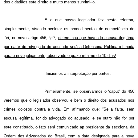
dos cidadãos este direito e muito menos suprimi-lo.
E o que nosso legislador fez nesta reforma,
simplesmente, visando acelerar os procedimentos de competência do
júri, no novo artigo 456, §2º,
determinou que havendo escusa ilegítima
por parte do advogado do acusado será a Defensoria Pública intimada
para o novo julgamento, observado o prazo mínimo de 10 dias!
Iniciemos a interpretação por partes.
Primeiramente, se observarmos o ‘caput’ do 456
veremos que o legislador observou e bem o direito dos acusados nos
crimes dolosos contra a vida. Em afirmando que: “Se a falta, sem
escusa legítima, for do advogado do acusado,
e se outro não for por
este constituído,
o fato será comunicado ap presidente da seccional da
Ordem dos Advogados do Brasil, com a data designada para a nova