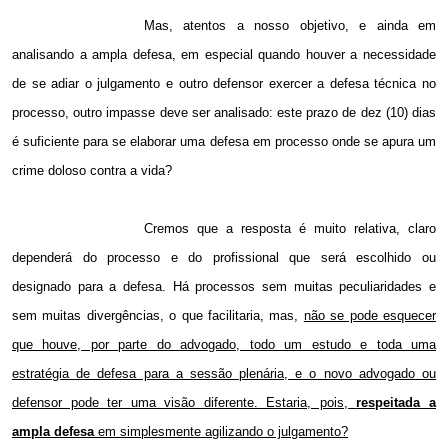
Mas, atentos a nosso objetivo, e ainda em
analisando a ampla defesa, em especial quando houver a necessidade
de se adiar o julgamento e outro defensor exercer a defesa técnica no
processo, outro impasse deve ser analisado: este prazo de dez (10) dias
é suficiente para se elaborar uma defesa em processo onde se apura um
crime doloso contra a vida?
Cremos que a resposta é muito relativa, claro
dependerá do processo e do profissional que será escolhido ou
designado para a defesa. Há processos sem muitas peculiaridades e
sem muitas divergências, o que facilitaria, mas,
não se pode esquecer
que houve, por parte do advogado, todo um estudo e toda uma
estratégia de defesa para a sessão plenária, e o novo advogado ou
defensor pode ter uma visão diferente. Estaria, pois,
respeitada a
ampla defesa
em simplesmente agilizando o julgamento?