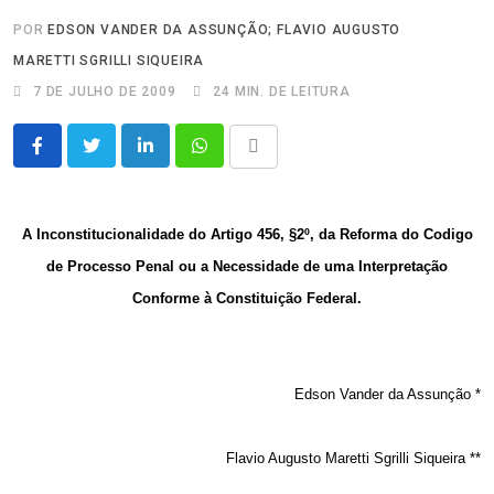
POR
EDSON VANDER DA ASSUNÇÃO; FLAVIO AUGUSTO
MARETTI SGRILLI SIQUEIRA
7 DE JULHO DE 2009
24 MIN. DE LEITURA
LinkedIn
Whatsapp
Share
via
Email
A Inconstitucionalidade do Artigo 456, §2º, da Reforma do Codigo
de Processo Penal ou a Necessidade de uma Interpretação
Conforme à Constituição Federal.
Edson Vander da Assunção *
Flavio Augusto Maretti Sgrilli Siqueira **