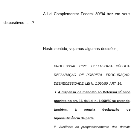
A Lei Complementar Federal 80/94 traz em seus
dispositivos……?
Neste sentido, vejamos algumas decisões;
PROCESSUAL CIVIL.
DEFENSORIA PÚBLICA.
DECLARAÇÃO DE POBREZA.
PROCURAÇÃO.
DESNECESSIDADE.
LEI N. 1.060/50, ART. 16.
I.
A dispensa
de
mandato ao Defensor Público
prevista no art. 16 da Lei n. 1.060/50 se estende,
também, à própria
declaração de
hipossuficiência da parte.
II. Ausência
de
prequestionamento das demais