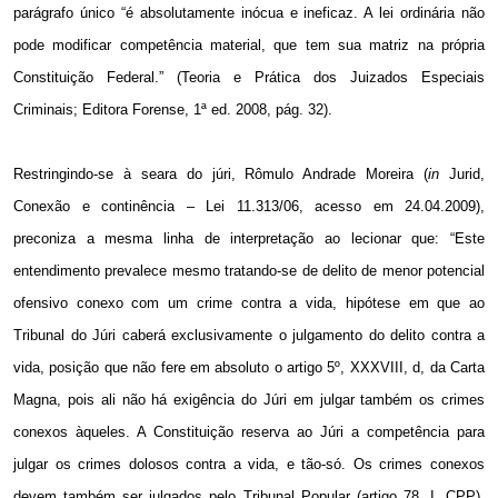
parágrafo único “é absolutamente inócua e ineficaz. A lei ordinária não
pode modificar competência material, que tem sua matriz na própria
Constituição Federal.” (Teoria e Prática dos Juizados Especiais
Criminais; Editora Forense, 1ª ed. 2008, pág. 32).
Restringindo-se à seara do júri, Rômulo Andrade Moreira (
in
Jurid,
Conexão e continência – Lei 11.313/06, acesso em 24.04.2009),
preconiza a mesma linha de interpretação ao lecionar que: “Este
entendimento prevalece mesmo tratando-se de delito de menor potencial
ofensivo conexo com um crime contra a vida, hipótese em que ao
Tribunal do Júri caberá exclusivamente o julgamento do delito contra a
vida, posição que não fere em absoluto o artigo 5º, XXXVIII, d, da Carta
Magna, pois ali não há exigência do Júri em julgar também os crimes
conexos àqueles. A Constituição reserva ao Júri a competência para
julgar os crimes dolosos contra a vida, e tão-só. Os crimes conexos
devem também ser julgados pelo Tribunal Popular (artigo 78, I, CPP),