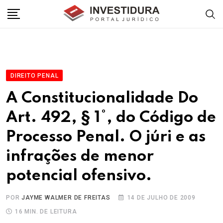
Skip
to
content
DIREITO PENAL
A Constitucionalidade Do
Art. 492, § 1°, do Código de
Processo Penal. O júri e as
infrações de menor
potencial ofensivo.
POR
JAYME WALMER DE FREITAS
14 DE JULHO DE 2009
16 MIN. DE LEITURA