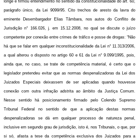
longe e firmou entendimento no sentido da constitucionalidade do art. 60,
parágrafo único, da Lei 9099/95. Cito trechos de aresto da lavra do
eminente Desembargador Elias Tâmbara, nos autos do Conflito de
Jurisdição n° 166.026, j. em 15.12.2008, no qual se discute o juízo
competente por conexão entre crimes de tráfico e posse de drogas: “Não
há que se falar em qualquer inconstitucionalidade da Lei n° 11.313/2006,
a qual alterou o disposto no artigo 60 e 61 da Lei n° 9.099/1995, pois,
ainda que, no caso, se trate de competência material, é certo que o
legislador pretendeu evitar que as normas despenalizadoras da Lei dos
Juizados Especiais deixassem de ser aplicadas quando houvesse
conexão com outra infração adstrita ao âmbito da Justiça Comum.
Nesse sentido há posicionamento firmado pelo Colendo Supremo
Tribunal Federal no sentido de que a aplicação destas normas
despenalizadoras se dá em qualquer processo de natureza penal,
inclusive em segundo grau de jurisdição, isto é, nos Tribunais, o que, por
si só, afasta a tese da competência exclusiva dos Juizados para a