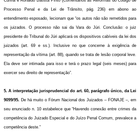
Cunha e Ronaldo Batista Pinto (Comentários às Reformas do Código de
Processo Penal e da Lei de Trânsito, pág. 236) em abono ao
entendimento esposado, lecionam que “os autos não são remetidos para
os juizados. O processo não sai da Vara do Júri. Conclusão: o juiz
presidente do Tribunal do Júri aplicará os dispositivos cabíveis da lei dos
juizados (art. 69 e ss.). Inclusive no que concerne à exigência de
representação da vítima (art. 88), quando se trata de lesão corporal leve.
Ela deve ser intimada para isso e terá o prazo legal (seis meses) para
exercer seu direito de representação”.
5. A
interpretação jurisprudencial do art. 60, parágrafo único, da Lei
9099/95.
De há muito
o Fórum Nacional dos Juizados – FONAJE –, em
seu enunciado n. 10 estabelece que “Havendo conexão entre crimes da
competência do Juizado Especial e do Juízo Penal Comum, prevalece a
competência deste.”