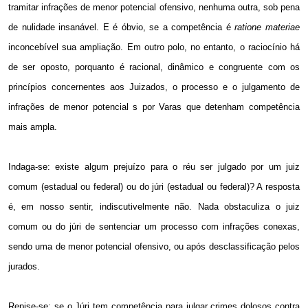
tramitar infrações de menor potencial ofensivo, nenhuma outra, sob pena
de nulidade insanável. E é óbvio, se a competência é
ratione materiae
inconcebível sua ampliação. Em outro polo, no entanto, o raciocínio há
de ser oposto, porquanto é racional, dinâmico e congruente com os
princípios concernentes aos Juizados, o processo e o julgamento de
infrações de menor potencial s por Varas que detenham competência
mais ampla.
Indaga-se: existe algum prejuízo para o réu ser julgado por um juiz
comum (estadual ou federal) ou do júri (estadual ou federal)? A resposta
é, em nosso sentir, indiscutivelmente não. Nada obstaculiza o juiz
comum ou do júri de sentenciar um processo com infrações conexas,
sendo uma de menor potencial ofensivo, ou após desclassificação pelos
jurados.
Repise-se: se o Júri tem competência para julgar crimes dolosos contra