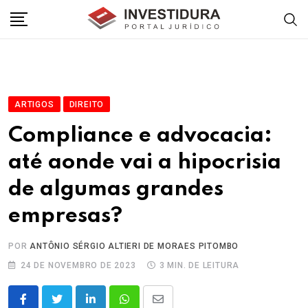
Skip
to
content
ARTIGOS
DIREITO
Compliance e advocacia:
até aonde vai a hipocrisia
de algumas grandes
empresas?
POR
ANTÔNIO SÉRGIO ALTIERI DE MORAES PITOMBO
24 DE NOVEMBRO DE 2023
3 MIN. DE LEITURA
LinkedIn
Whatsapp
Share