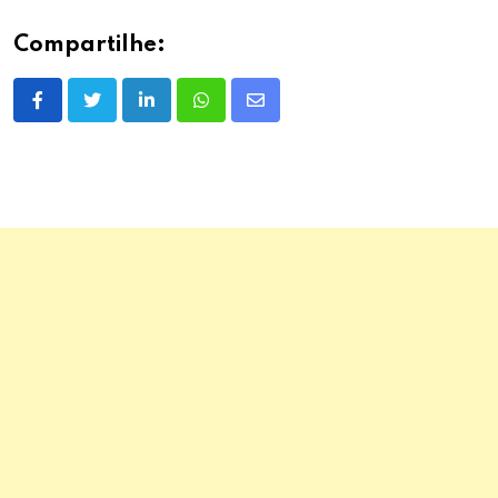
Compartilhe:
LinkedIn
Whatsapp
Share
via
Email