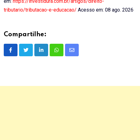
em:
https://investidura.com.br/artigos/direito-
tributario/tributacao-e-educacao/
Acesso em: 08 ago. 2026
Compartilhe:
LinkedIn
Whatsapp
Share
via
Email