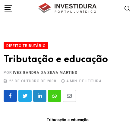
Skip
to
content
DIREITO TRIBUTÁRIO
Tributação e educação
POR
IVES GANDRA DA SILVA MARTINS
26 DE OUTUBRO DE 2008
4 MIN. DE LEITURA
LinkedIn
Whatsapp
Share
via
Email
Tributação e educação