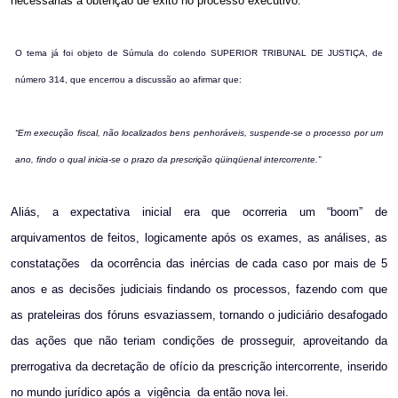
necessárias à obtenção de êxito no processo executivo.
O tema já foi objeto de Súmula do colendo SUPERIOR TRIBUNAL DE JUSTIÇA, de
número 314, que encerrou a discussão ao afirmar que:
“Em execução fiscal, não localizados bens penhoráveis, suspende-se o processo por um
ano, findo o qual inicia-se o prazo da prescrição qüinqüenal intercorrente.”
Aliás, a expectativa inicial era que ocorreria um “boom” de
arquivamentos de feitos, logicamente após os exames, as análises, as
constatações
da ocorrência das inércias de cada caso por mais de 5
anos e as decisões judiciais findando os processos, fazendo com que
as prateleiras dos fóruns esvaziassem, tornando o judiciário desafogado
das ações que não teriam condições de prosseguir, aproveitando da
prerrogativa da decretação de ofício da prescrição intercorrente, inserido
no mundo jurídico após a
vigência
da então nova lei.