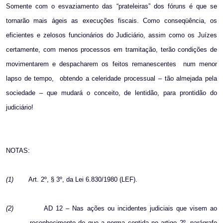
Somente com o esvaziamento das “prateleiras” dos fóruns é que se
tornarão mais ágeis as execuções fiscais. Como conseqüência, os
eficientes e zelosos funcionários do Judiciário, assim como os Juízes
certamente, com menos processos em tramitação, terão condições de
movimentarem e despacharem os feitos remanescentes
num menor
lapso de tempo,
obtendo a celeridade processual – tão almejada pela
sociedade – que mudará o conceito, de lentidão, para prontidão do
judiciário!
NOTAS:
(1)
Art. 2º, § 3º, da Lei 6.830/1980 (LEF).
(2)
AD 12 – Nas ações ou incidentes judiciais que visem ao
reconhecimento de que a norma contida no artigo 2º, parágrafo