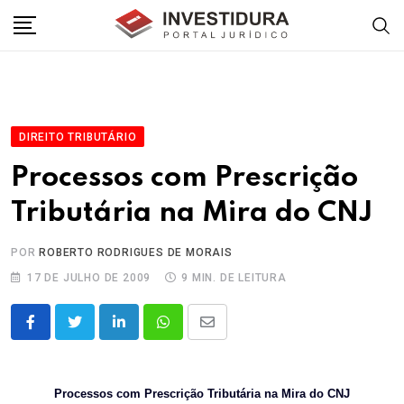
Skip
to
content
DIREITO TRIBUTÁRIO
Processos com Prescrição
Tributária na Mira do CNJ
POR
ROBERTO RODRIGUES DE MORAIS
17 DE JULHO DE 2009
9 MIN. DE LEITURA
LinkedIn
Whatsapp
Share
via
Email
Processos com Prescrição Tributária na Mira do CNJ