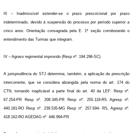
III – Inadmissível estender-se o prazo prescricional por prazo
indeterminado, devido à suspensão do processo por período superior a
cinco anos. Orientação consagrada pela E. 1ª seção corroborando o
entendimento das Turmas que integram.
IV – Agravo regimental improvido (Resp nº. 194.296-SC).
A jurisprudência do STJ determina, também, a aplicação da prescrição
intercorrente, que se considera abrangida pela norma do art. 174 do
CTN, tornando inaplicável a parte final do art. 40 da LEF: Resp nº.
67.254-PR Resp nº. 208.345-PR Resp nº. 255.118-RS Agresp nº.
440.181-RO Resp nº. 239.535-MG Resp nº. 257.694- RS, Agresp nº.
418.162-RO AGEDAG nº. 446.994-PR.