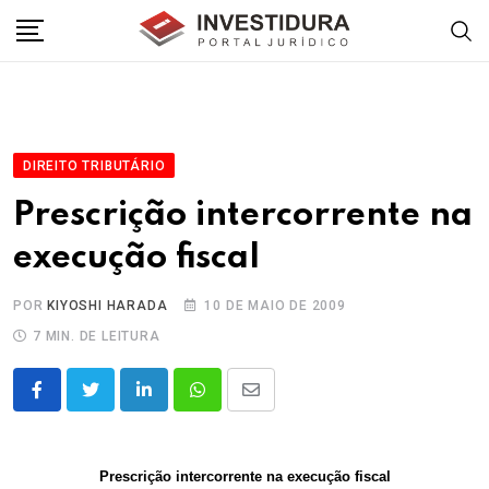
Skip
to
content
DIREITO TRIBUTÁRIO
Prescrição intercorrente na
execução fiscal
POR
KIYOSHI HARADA
10 DE MAIO DE 2009
7 MIN. DE LEITURA
LinkedIn
Whatsapp
Share
via
Email
Prescrição intercorrente na execução fiscal