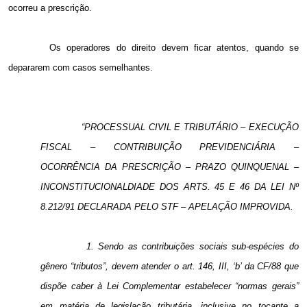
ocorreu a prescrição.
Os operadores do direito devem ficar atentos, quando se
depararem com casos semelhantes.
“PROCESSUAL CIVIL E TRIBUTÁRIO – EXECUÇÃO
FISCAL – CONTRIBUIÇÃO PREVIDENCIÁRIA –
OCORRÊNCIA DA PRESCRIÇÃO – PRAZO QUINQUENAL –
INCONSTITUCIONALDIADE DOS ARTS. 45 E 46 DA LEI Nº
8.212/91 DECLARADA PELO STF – APELAÇÃO IMPROVIDA.
1. Sendo as contribuições sociais sub-espécies do
gênero “tributos”, devem atender o art. 146, III, ‘b’ da CF/88 que
dispõe caber à Lei Complementar estabelecer “normas gerais”
em matéria de legislação tributária, inclusive no tocante a