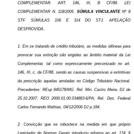
COMPLEMENTAR. ART. 146, III, B CF/88. LEI
COMPLEMENTAR N. 118/2005.
SÚMULA
VINCULANTE
Nº 8
STF. SÚMULAS 106 E 314 DO STJ. APELAÇÃO
DESPROVIDA.
1. Em se tratando de crédito tributário, as medidas idôneas para
provocar sua extinção são erigidas ao âmbito material da Lei
Complementar, tal como expressamente preconizado no art.
146, III, c, da CF/88, sendo as causas suspensivas e extintivas
da prescrição aquelas arroladas no Código Tributário Nacional.
Precedentes: REsp 945178/MG. Rel. Min. Castro Meira. DJ de
25.10.2007; REO 2000.01.00.034883-6/PA; Rel. Des. Federal
Carlos Fernando Mathias. 04/12/2006 DJ p.184.
2. Convicção que se robustece na medida em que próprio
Legislador de Normas Gerais introduziu reforma ao art. 174, §