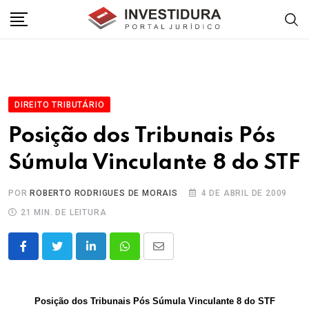
Skip
to
content
DIREITO TRIBUTÁRIO
Posição dos Tribunais Pós
Súmula Vinculante 8 do STF
POR
ROBERTO RODRIGUES DE MORAIS
4 DE ABRIL DE 2009
21 MIN. DE LEITURA
LinkedIn
Whatsapp
Share
via
Email
Posição dos Tribunais Pós Súmula Vinculante 8 do STF