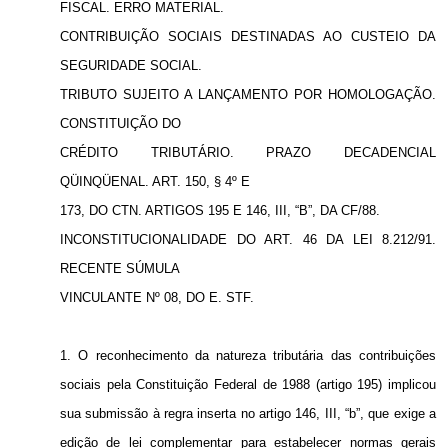
FISCAL. ERRO MATERIAL.
CONTRIBUIÇÃO SOCIAIS DESTINADAS AO CUSTEIO DA
SEGURIDADE SOCIAL.
TRIBUTO SUJEITO A LANÇAMENTO POR HOMOLOGAÇÃO.
CONSTITUIÇÃO DO
CRÉDITO TRIBUTÁRIO. PRAZO DECADENCIAL
QÜINQÜENAL. ART. 150, § 4º E
173, DO CTN. ARTIGOS 195 E 146, III, “B”, DA CF/88.
INCONSTITUCIONALIDADE DO ART. 46 DA LEI 8.212/91.
RECENTE SÚMULA
VINCULANTE Nº 08, DO E. STF.
1. O reconhecimento da natureza tributária das contribuições
sociais pela Constituição Federal de 1988 (artigo 195) implicou
sua submissão à regra inserta no artigo 146, III, “b”, que exige a
edição de lei complementar para estabelecer normas gerais