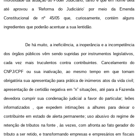
morosidade da atuação do Poder Judiciário, tanto é que em nome dela
até aprovou a ‘Reforma do Judiciário’ por meio da Emenda
Constitucional de nº 45/05 que, curiosamente, contém alguns
ingredientes que poderão acentuar a sua lentidão.
De há muito, a ineficiência, a inoperância e a incompetência
dos órgãos públicos vêm sendo supridas por instrumentos legislativos,
cada vez mais truculentos contra contribuintes. Cancelamento do
CNPJ/CPF ou sua inativação, ao mesmo tempo em que tornam
obrigatória sua apresentação para prática de inúmeros atos da vida civil;
apresentação de certidão negativa em “n” situações, até para a Fazenda
devedora cumprir sua condenação judicial a favor do particular; leões
informatizados , que expedem intimações a alhures para deixar o
contribuinte em estado de alerta permanente; uso abusivo do regime de
retenção de tributos na fonte , às vezes, com afronta ao fato gerador do
tributo a ser retido, e transformando empresas e empresários em fiscais