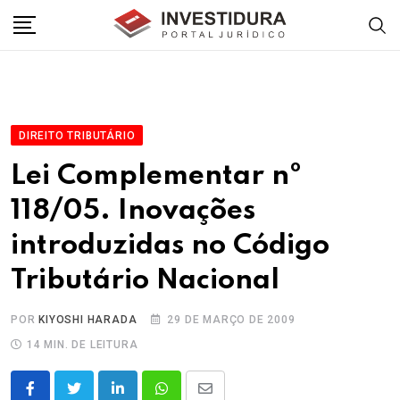
Skip
to
content
DIREITO TRIBUTÁRIO
Lei Complementar nº
118/05. Inovações
introduzidas no Código
Tributário Nacional
POR
KIYOSHI HARADA
29 DE MARÇO DE 2009
14 MIN. DE LEITURA
LinkedIn
Whatsapp
Share