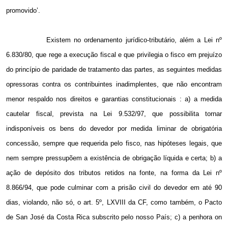
promovido’.
Existem no ordenamento jurídico-tributário, além a Lei nº
6.830/80, que rege a execução fiscal e que privilegia o fisco em prejuízo
do princípio de paridade de tratamento das partes, as seguintes medidas
opressoras contra os contribuintes inadimplentes, que não encontram
menor respaldo nos direitos e garantias constitucionais : a) a medida
cautelar fiscal, prevista na Lei 9.532/97, que possibilita tornar
indisponíveis os bens do devedor por medida liminar de obrigatória
concessão, sempre que requerida pelo fisco, nas hipóteses legais, que
nem sempre pressupõem a existência de obrigação líquida e certa; b) a
ação de depósito dos tributos retidos na fonte, na forma da Lei nº
8.866/94, que pode culminar com a prisão civil do devedor em até 90
dias, violando, não só, o art. 5º, LXVIII da CF, como também, o Pacto
de San José da Costa Rica subscrito pelo nosso País; c) a penhora on