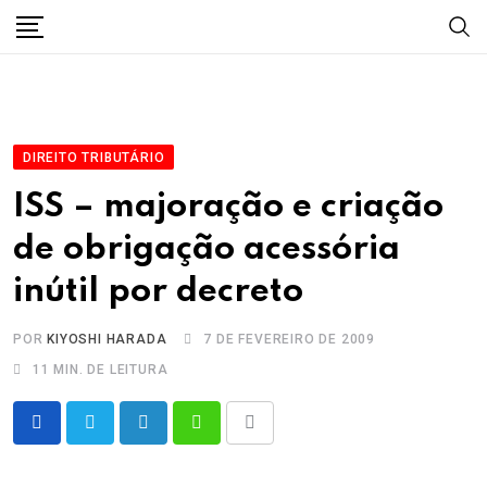
Skip
to
content
DIREITO TRIBUTÁRIO
ISS – majoração e criação
de obrigação acessória
inútil por decreto
POR
KIYOSHI HARADA
7 DE FEVEREIRO DE 2009
11 MIN. DE LEITURA
LinkedIn
Whatsapp
Share
via