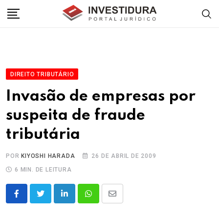
Skip
to
content
DIREITO TRIBUTÁRIO
Invasão de empresas por
suspeita de fraude
tributária
POR
KIYOSHI HARADA
26 DE ABRIL DE 2009
6 MIN. DE LEITURA
LinkedIn
Whatsapp
Share
via