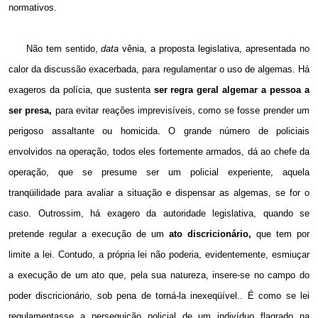
normativos.
Não tem sentido,
data
vênia, a proposta legislativa, apresentada no
calor da discussão exacerbada, para regulamentar o uso de algemas. Há
exageros da polícia, que sustenta
ser regra geral algemar a pessoa a
ser presa,
para evitar reações imprevisíveis, como se fosse prender um
perigoso assaltante ou homicida. O grande número de policiais
envolvidos na operação, todos eles fortemente armados, dá ao chefe da
operação, que se presume ser um policial experiente, aquela
tranqüilidade para avaliar a situação e dispensar as algemas, se for o
caso. Outrossim, há exagero da autoridade legislativa, quando se
pretende regular a execução de um
ato discricionário,
que tem por
limite a lei. Contudo, a própria lei não poderia, evidentemente, esmiuçar
a execução de um ato que, pela sua natureza, insere-se no campo do
poder discricionário, sob pena de torná-la inexeqüível.. É como se lei
regulamentasse a perseguição policial de um indivíduo flagrado na