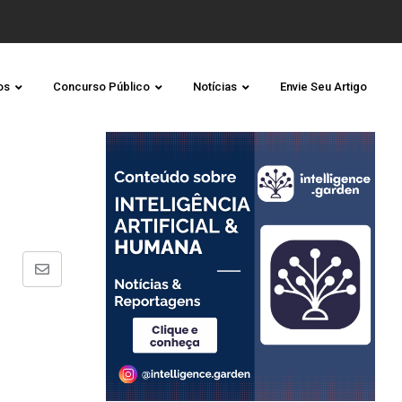
os
Concurso Público
Notícias
Envie Seu Artigo
Share
via
Email