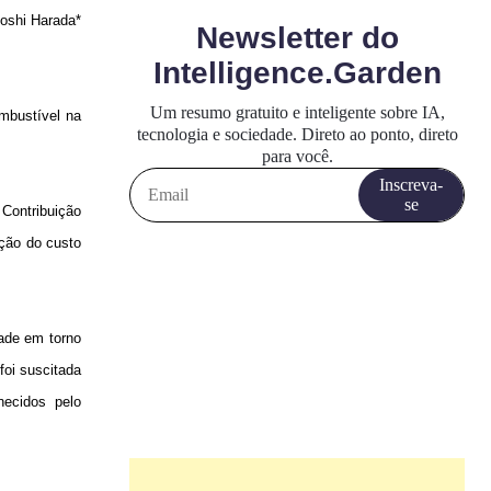
oshi Harada*
ombustível na
 Contribuição
ição do custo
dade em torno
foi suscitada
necidos pelo