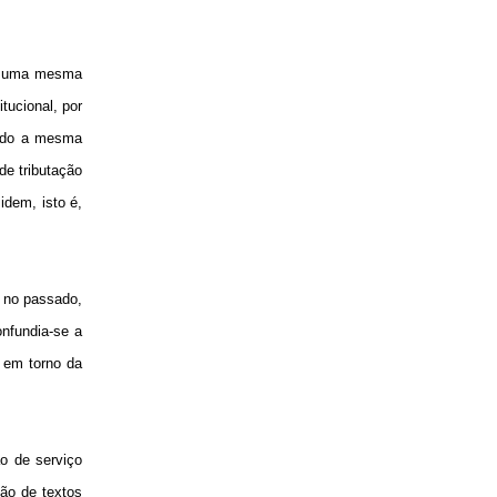
s, uma mesma
tucional, por
gendo a mesma
de tributação
idem, isto é,
, no passado,
nfundia-se a
 em torno da
ão de serviço
ção de textos