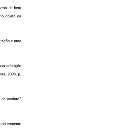
forma de bem
omo objeto da
estação é uma
ssa definição
las, 2008, p.
 do produto?
o sob comento