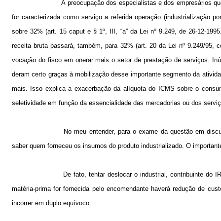
A preocupação dos especialistas e dos empresários que
for caracterizada como serviço a referida operação (industrialização p
sobre 32% (art. 15 caput e § 1º, III, “a” da Lei nº 9.249, de 26-12-199
receita bruta passará, também, para 32% (art. 20 da Lei nº 9.249/95, 
vocação do fisco em onerar mais o setor de prestação de serviços. Inú
deram certo graças à mobilização desse importante segmento da ativida
mais. Isso explica a exacerbação da alíquota do ICMS sobre o consum
seletividade em função da essencialidade das mercadorias ou dos serviç
No meu entender, para o exame da questão em discuss
saber quem forneceu os insumos do produto industrializado. O importante 
De fato, tentar deslocar o industrial, contribuinte d
matéria-prima for fornecida pelo encomendante haverá redução de custo
incorrer em duplo equívoco: