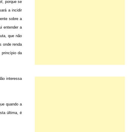
el, porque se
ará a incidir
dente sobre a
ui entender a
ruta, que não
is onde renda
princípio da
ão interessa
 que quando a
sta última, é