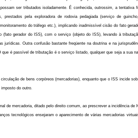
s possam ser tributados isoladamente. É conhecida, outrossim, a tentativa 
os, prestados pela exploradora de rodovia pedagiada (serviço de guincho
monitoramento do tráfego etc.), implicando inadmissível cisão do fato gera
o (fato gerador do ISS), com o serviço (objeto do ISS), levando à tributaç
as jurídicas. Outra confusão bastante freqüente na doutrina e na jurisprudên
 que é passível de tributação é o serviço listado, qualquer que seja a sua n
 circulação de bens corpóreos (mercadorias), enquanto que o ISS incide sob
m imposto do outro.
onal de mercadoria, ditado pelo direito comum, ao prescrever a incidência de
nços tecnológicos ensejaram o aparecimento de várias mercadorias virtuai