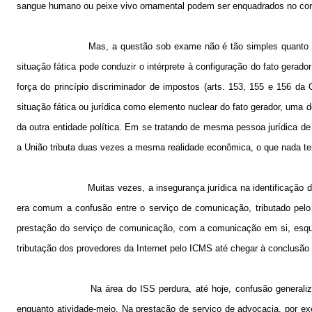
sangue humano ou peixe vivo ornamental podem ser enquadrados no conce
Mas, a questão sob exame não é tão simples quanto
situação fática pode conduzir o intérprete à configuração do fato gera
força do princípio discriminador de impostos (arts. 153, 155 e 156 da
situação fática ou jurídica como elemento nuclear do fato gerador, uma de
da outra entidade política. Em se tratando de mesma pessoa jurídica de 
a União tributa duas vezes a mesma realidade econômica, o que nada tem
Muitas vezes, a insegurança jurídica na identificação
era comum a confusão entre o serviço de comunicação, tributado pelo 
prestação do serviço de comunicação, com a comunicação em si, esquec
tributação dos provedores da Internet pelo ICMS até chegar à conclusão
Na área do ISS perdura, até hoje, confusão generali
enquanto atividade-meio. Na prestação de serviço de advocacia, por ex