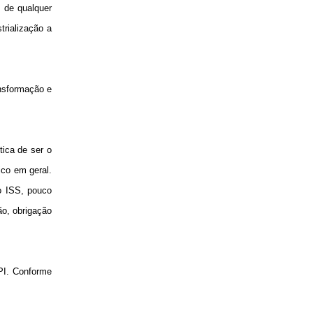
 de qualquer
trialização a
ansformação e
tica de ser o
co em geral.
o ISS, pouco
ão, obrigação
IPI. Conforme