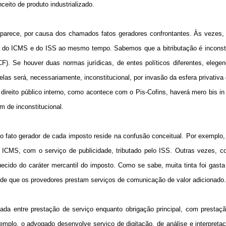
ito de produto industrializado.
 parece, por causa dos chamados fatos geradores confrontantes. Às veze
dor do ICMS e do ISS ao mesmo tempo. Sabemos que a bitributação é inconsti
 CF). Se houver duas normas jurídicas, de entes políticos diferentes, ele
las será, necessariamente, inconstitucional, por invasão da esfera privativa 
direito público interno, como acontece com o Pis-Cofins, haverá mero bis in 
 de inconstitucional.
 do fato gerador de cada imposto reside na confusão conceitual. Por exemplo
ICMS, com o serviço de publicidade, tributado pelo ISS. Outras vezes, co
ido do caráter mercantil do imposto. Como se sabe, muita tinta foi gasta
 de que os provedores prestam serviços de comunicação de valor adicionado.
zada entre prestação de serviço enquanto obrigação principal, com prestaç
emplo, o advogado desenvolve serviço de digitação, de análise e interpreta