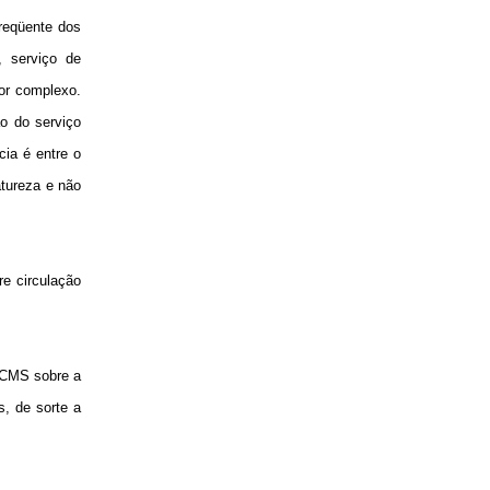
freqüente dos
, serviço de
dor complexo.
ão do serviço
cia é entre o
atureza e não
re circulação
 ICMS sobre a
s, de sorte a