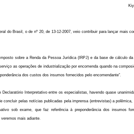
Kiy
eral do Brasil, o de nº 20, de 13-12-2007, veio contribuir para lançar mais c
o Imposto sobre a Renda da Pessoa Jurídica (IRPJ) e da base de cálculo da
 serviço as operações de industrialização por encomenda quando na compos
reponderância dos custos dos insumos fornecidos pelo encomendante”.
Declaratório Interpretativo entre os especialistas, havendo quase unanimi
e concluir pelas notícias publicadas pela imprensa (entrevistas) a polêmica, 
mativo sob exame, que faz referência à preponderância dos insumos for
o veremos mais adiante.