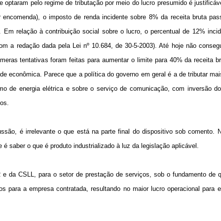
 optaram pelo regime de tributação por meio do lucro presumido é justificáv
or encomenda), o imposto de renda incidente sobre 8% da receita bruta pass
5. Em relação à contribuição social sobre o lucro, o percentual de 12% inci
com a redação dada pela Lei nº 10.684, de 30-5-2003). Até hoje não conseg
meras tentativas foram feitas para aumentar o limite para 40% da receita b
de econômica. Parece que a política do governo em geral é a de tributar ma
o de energia elétrica e sobre o serviço de comunicação, com inversão do 
os.
ão, é irrelevante o que está na parte final do dispositivo sob comento. N
é saber o que é produto industrializado à luz da legislação aplicável.
o IR e da CSLL, para o setor de prestação de serviços, sob o fundamento de
s para a empresa contratada, resultando no maior lucro operacional para e