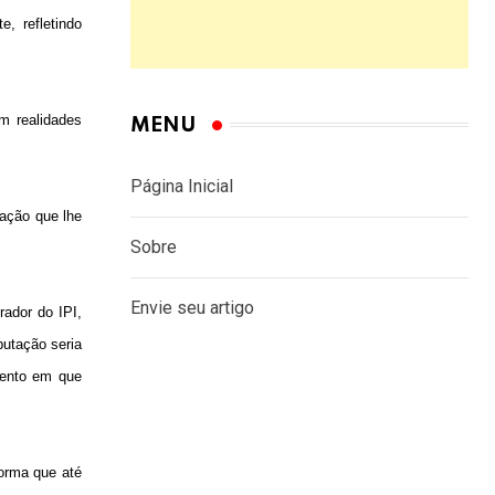
, refletindo
m realidades
MENU
Página Inicial
ração que lhe
Sobre
Envie seu artigo
rador do IPI,
butação seria
omento em que
forma que até