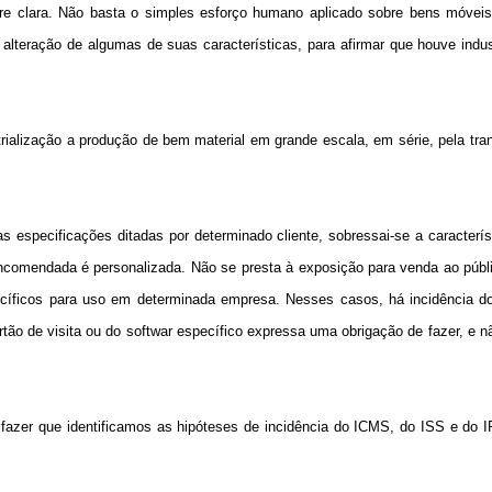
pre clara. Não basta o simples esforço humano aplicado sobre bens móveis
 alteração de algumas de suas características, para afirmar que houve indus
rialização a produção de bem material em grande escala, em série, pela tr
 especificações ditadas por determinado cliente, sobressai-se a caracterís
comendada é personalizada. Não se presta à exposição para venda ao públi
ecíficos para uso em determinada empresa. Nesses casos, há incidência d
rtão de visita ou do softwar específico expressa uma obrigação de fazer, e n
e fazer que identificamos as hipóteses de incidência do ICMS, do ISS e do 