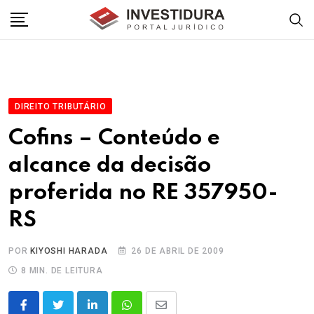
Skip
to
content
DIREITO TRIBUTÁRIO
Cofins – Conteúdo e
alcance da decisão
proferida no RE 357950-
RS
POR
KIYOSHI HARADA
26 DE ABRIL DE 2009
8 MIN. DE LEITURA
LinkedIn
Whatsapp
Share