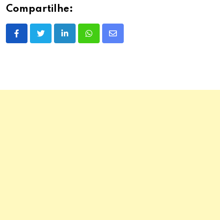
Compartilhe:
LinkedIn
Whatsapp
Share
via
Email