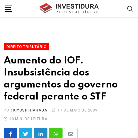
Skip
to
content
DIREITO TRIBUTÁRIO
Aumento do IOF.
Insubsistência dos
argumentos do governo
federal perante o STF
POR
KIYOSHI HARADA
17 DE MAIO DE 2009
10 MIN. DE LEITURA
LinkedIn
Whatsapp
Share