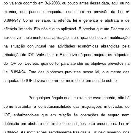
polivalente ocorrido em 3-1-2008, ou pouco antes dessa data, aqui ou no
exterior, que pudesse enquadrar esse fato na previsão da Lei nº
8.894/94? Como se sabe, a referida lei é genérica e abstrata e de
eficácia limitada. Ela não é auto aplicável. É preciso que um Decreto do
Executivo implemente sua aplicação, se e quando houver modificação
na situação conjuntural nas atividades econômicas abrangidas pela
tributação do IOF. Vale dizer, o Executivo só pode majorar as alíquotas
do IOF por Decreto, quando for para atender os objetivos previstos na
Lei 8.894/94. Fora das hipóteses previstas nessa lei, o aumento das
alíquotas do IOF deverá ocorrer por meio de lei em sentido estrito.
Por qualquer ângulo que se examine essa matéria, não há
como sustentar a constitucionalidade das majorações imotivadas do
IOF, enfatizando-se que em relação às operações de seguro nem
definição em abstrato dos limites e condições está presente na Lei nº
8.894/94. As motivações serodiamente trazidas à luz pelo governo, nos