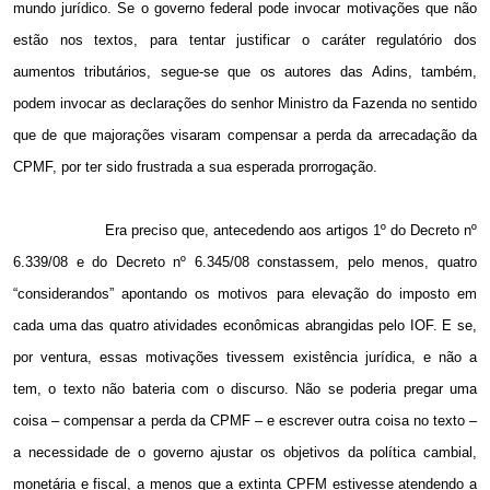
mundo jurídico. Se o governo federal pode invocar motivações que não
estão nos textos, para tentar justificar o caráter regulatório dos
aumentos tributários, segue-se que os autores das Adins, também,
podem invocar as declarações do senhor Ministro da Fazenda no sentido
que de que majorações visaram compensar a perda da arrecadação da
CPMF, por ter sido frustrada a sua esperada prorrogação.
Era preciso que, antecedendo aos artigos 1º do Decreto nº
6.339/08 e do Decreto nº 6.345/08 constassem, pelo menos, quatro
“considerandos” apontando os motivos para elevação do imposto em
cada uma das quatro atividades econômicas abrangidas pelo IOF. E se,
por ventura, essas motivações tivessem existência jurídica, e não a
tem, o texto não bateria com o discurso. Não se poderia pregar uma
coisa – compensar a perda da CPMF – e escrever outra coisa no texto –
a necessidade de o governo ajustar os objetivos da política cambial,
monetária e fiscal, a menos que a extinta CPFM estivesse atendendo a