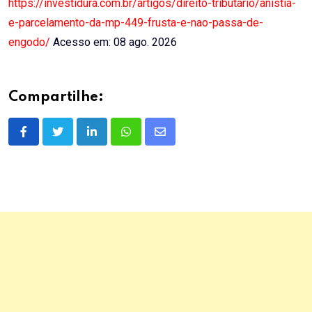
https://investidura.com.br/artigos/direito-tributario/anistia-
e-parcelamento-da-mp-449-frusta-e-nao-passa-de-
engodo/
Acesso em: 08 ago. 2026
Compartilhe:
LinkedIn
Whatsapp
Share
via
Email