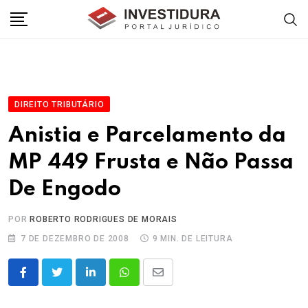
Skip
to
content
DIREITO TRIBUTÁRIO
Anistia e Parcelamento da
MP 449 Frusta e Não Passa
De Engodo
POR
ROBERTO RODRIGUES DE MORAIS
7 DE DEZEMBRO DE 2008
9 MIN. DE LEITURA
LinkedIn
Whatsapp
Share
via