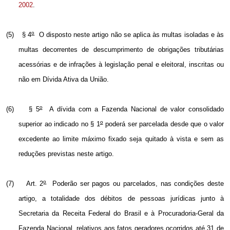
2002
.
o
(5)
§ 4
O disposto neste artigo não se aplica às multas isoladas e às
multas decorrentes de descumprimento de obrigações tributárias
acessórias e de infrações à legislação penal e eleitoral, inscritas ou
não
em Dívida Ativa
da União.
o
(6)
§ 5
A dívida com a Fazenda Nacional de valor consolidado
o
superior ao indicado no § 1
poderá ser parcelada desde que o valor
excedente ao limite máximo fixado seja quitado à vista e sem as
reduções previstas neste artigo.
o
(7)
Art. 2
Poderão ser pagos ou parcelados, nas condições deste
artigo, a totalidade dos débitos de pessoas jurídicas junto à
Secretaria da Receita Federal do Brasil e à Procuradoria-Geral da
Fazenda Nacional, relativos aos fatos geradores ocorridos até 31 de