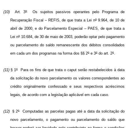
o
(10)
Art. 3
Os sujeitos passivos operantes pelo Programa de
o
Recuperação Fiscal – REFIS, de que trata a Lei n
9.964, de 10 de
abril de 2000, e do Parcelamento Especial – PAES, de que trata a
o
Lei n
10.684, de 30 de maio de 2003, poderão optar pelo pagamento
ou parcelamento do saldo remanescente dos débitos consolidados
o
o
o
em cada um dos programas na forma dos §§ 2
e 3
do art. 2
.
o
(11)
§ 1
Para os fins de que trata o
caput
serão restabelecidos à data
da solicitação do novo parcelamento os valores correspondentes ao
crédito originalmente confessado e seus respectivos acréscimos
legais, de acordo com a legislação aplicável em cada caso.
o
(12)
§ 2
Computadas as parcelas pagas até a data da solicitação do
novo parcelamento, o pagamento ou parcelamento do saldo que
houver poderá ser liquidado pelo contribuinte na forma e condições