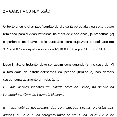
2 – A ANISTIA OU REMISSÃO
O texto criou o chamado “perdão de dívida já perdoada”, ou seja, trouxe
remissão para dívidas vencidas há mais de cinco anos, já prescritas (2)
e, portanto, incobráveis pelo Judiciário, com cujo valor consolidado em
31/12/2007 seja igual ou inferior a R$10.000,00 – por CPF ou CNPJ.
Esse limite, entretanto, deve ser assim considerando (3): no caso do IPI
a totalidade do estabelecimentos da pessoa jurídica e, nos demais
casos, separadamente em relação a:
I – aos débitos inscritos
em Dívida Ativa
da União, no âmbito da
Procuradoria-Geral da Fazenda Nacional;
II – aos débitos decorrentes das contribuições sociais previstas nas
o
alíneas “a”, “b” e “c” do parágrafo único do art. 11 da Lei n
8.212, de