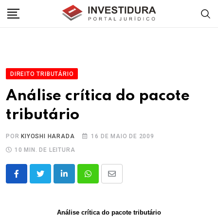
Skip
to
content
DIREITO TRIBUTÁRIO
Análise crítica do pacote
tributário
POR
KIYOSHI HARADA
16 DE MAIO DE 2009
10 MIN. DE LEITURA
LinkedIn
Whatsapp
Share
via
Email
Análise crítica do pacote tributário