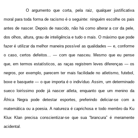
O argumento que corta, pela raiz, qualquer justificativa
moral para toda forma de racismo é o seguinte: ninguém escolhe os pais
antes de nascer. Depois de nascido, não há como alterar a cor da pele,
dos olhos, altura, grau de inteligência e tudo o mais. O máximo que pode
fazer é utilizar da melhor maneira possível as qualidades — e, conforme
o caso, certos defeitos… — com que nasceu. Mesmo que eu pense
que, em termos estatísticos, as raças registrem leves diferenças — os
negros, por exemplo, parecem ter mais facilidade no atletismo, futebol,
boxe e basquete — o que importa é o indivíduo. Assim, um determinado
sueco loiríssimo pode já nascer atleta, enquanto que um menino da
África Negra pode detestar esportes, preferindo deliciar-se com a
matemática ou a poesia. A natureza é caprichosa e todo membro da Ku
Klux Klan precisa conscientizar-se que sua “brancura” é meramente
acidental.