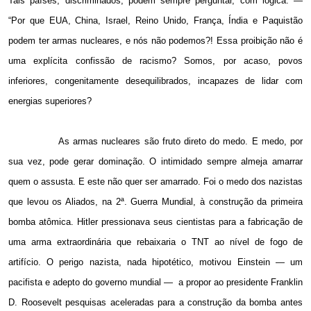
Tais países, discriminados, podem sempre perguntar, com lógica: —
“Por que EUA, China, Israel, Reino Unido, França, Índia e Paquistão
podem ter armas nucleares, e nós não podemos?! Essa proibição não é
uma explícita confissão de racismo? Somos, por acaso, povos
inferiores, congenitamente desequilibrados, incapazes de lidar com
energias superiores?
As armas nucleares são fruto direto do medo. E medo, por
sua vez, pode gerar dominação. O intimidado sempre almeja amarrar
quem o assusta. E este não quer ser amarrado. Foi o medo dos nazistas
que levou os Aliados, na 2ª. Guerra Mundial, à construção da primeira
bomba atômica. Hitler pressionava seus cientistas para a fabricação de
uma arma extraordinária que rebaixaria o TNT ao nível de fogo de
artifício. O perigo nazista, nada hipotético, motivou Einstein — um
pacifista e adepto do governo mundial —
a propor ao presidente Franklin
D. Roosevelt pesquisas aceleradas para a construção da bomba antes