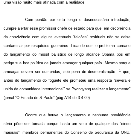
uma visão muito mais afinada com a realidade.
Com perdão por esta longa e desnecessária introdução,
cumpre alertar esse promissor chefe de estado para que, em decorrência
da convivência com alguns eventuais “falcões” residuais não se deixe
contaminar por resquícios guerreiros. Lidando com o problema coreano
do lançamento do míssil balístico de longo alcance Obama pôs em
perigo sua boa política de jamais ameaçar qualquer país. Mesmo porque
ameaças devem ser cumpridas, sob pena de desmoralização. É que,
antes do lançamento do foguete ele prometeu uma resposta “severa e
unida da comunidade internacional” se Pyongyang realizar o lançamento”
(jornal “O Estado de S.Paulo” (pág.A14 de 3-4-09).
Ocorre que houve o lançamento e nenhuma providência
séria pôde ser tomada porque basta um veto de qualquer dos “cinco
maiorais”, membros permanentes do Conselho de Segurança da ONU,