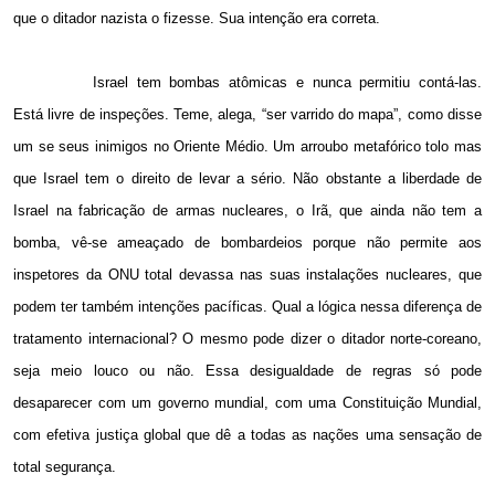
que o ditador nazista o fizesse. Sua intenção era correta.
Israel tem bombas atômicas e nunca permitiu contá-las.
Está livre de inspeções. Teme, alega, “ser varrido do mapa”, como disse
um se seus inimigos no Oriente Médio. Um arroubo metafórico tolo mas
que Israel tem o direito de levar a sério. Não obstante a liberdade de
Israel na fabricação de armas nucleares, o Irã, que ainda não tem a
bomba, vê-se ameaçado de bombardeios porque não permite aos
inspetores da ONU total devassa nas suas instalações nucleares, que
podem ter também intenções pacíficas. Qual a lógica nessa diferença de
tratamento internacional? O mesmo pode dizer o ditador norte-coreano,
seja meio louco ou não. Essa desigualdade de regras só pode
desaparecer com um governo mundial, com uma Constituição Mundial,
com efetiva justiça global que dê a todas as nações uma sensação de
total segurança.