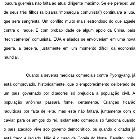
loucura guerreira não falta ao atual dirigente máximo. Se ele perecer, um
de seus três filhos (a bizarra “monarquia comunista”) continuará a luta,
que será sangrenta. Um conflito muito mais estrondoso do que aquele
contra o Iraque. E com probabilidade de algum apoio da China, país
“tecnicamente” comunista. EUA e aliados se envolveriam em uma nova
guerra, a terceira, justamente em um momento difícil da economia
mundial.
Quanto a severas medidas comerciais contra Pyongyang, já
está comprovado, historicamente, que o empobrecimento deliberado de
um país governado por ditadores só prejudica a população civil. A
população anônima passará fome, certamente. Crianças ficarão
raquíticas por falta de leite, mas este não faltará, juntamente com o
caviar, para os amigos do rei. Isolamento comercial só funciona quando
o país atacado vive sob governo democrático, ou quando o ditador já
está fraco e isolado. Não é o caso da Coréia do Norte. Bendito, pois,