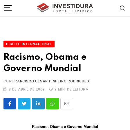
Skip
to
content
DIREITO INTERNACIONAL
Racismo, Obama e
Governo Mundial
POR
FRANCISCO CÉSAR PINHEIRO RODRIGUES
8 DE ABRIL DE 2009
9 MIN. DE LEITURA
LinkedIn
Whatsapp
Share
via
Email
Racismo, Obama e Governo Mundial