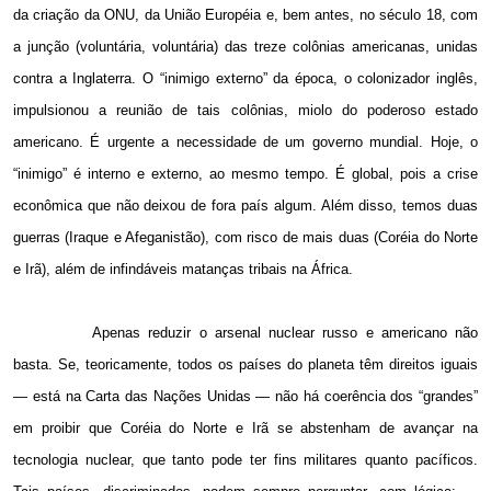
da criação da ONU, da União Européia e, bem antes, no século 18, com
a junção (voluntária, voluntária) das treze colônias americanas, unidas
contra a Inglaterra. O “inimigo externo” da época, o colonizador inglês,
impulsionou a reunião de tais colônias, miolo do poderoso estado
americano. É urgente a necessidade de um governo mundial. Hoje, o
“inimigo” é interno e externo, ao mesmo tempo. É global, pois a crise
econômica que não deixou de fora país algum. Além disso, temos duas
guerras (Iraque e Afeganistão), com risco de mais duas (Coréia do Norte
e Irã), além de infindáveis matanças tribais na África.
Apenas reduzir o arsenal nuclear russo e americano não
basta. Se, teoricamente, todos os países do planeta têm direitos iguais
— está na Carta das Nações Unidas — não há coerência dos “grandes”
em proibir que Coréia do Norte e Irã se abstenham de avançar na
tecnologia nuclear, que tanto pode ter fins militares quanto pacíficos.