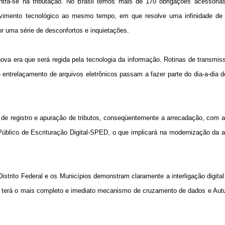
entra-se na tributação. No Brasil temos mais de 170 obrigações acessória
lvimento tecnológico ao mesmo tempo, em que resolve uma infinidade de
r uma série de desconfortos e inquietações.
 nova era que será regida pela tecnologia da informação. Rotinas de transmi
e entrelaçamento de arquivos eletrônicos passam a fazer parte do dia-a-dia 
 de registro e apuração de tributos, conseqüentemente a arrecadação, com a
blico de Escrituração Digital-SPED, o que implicará na modernização da a
strito Federal e os Municípios demonstram claramente a interligação digita
 terá o mais completo e imediato mecanismo de cruzamento de dados e Autu