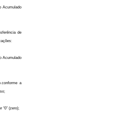
to Acumulado
sferência de
icações:
to Acumulado
o.conforme a
so;
r “
0”
(zero);