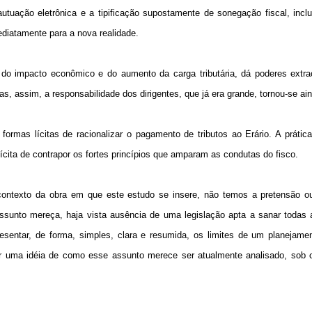
uação eletrônica e a tipificação supostamente de sonegação fiscal, inclu
diatamente para a nova realidade.
do impacto econômico e do aumento da carga tributária, dá poderes extrao
s, assim, a responsabilidade dos dirigentes, que já era grande, tornou-se ai
formas lícitas de racionalizar o pagamento de tributos ao Erário. A práti
lícita de contrapor os fortes princípios que amparam as condutas do fisco.
ontexto da obra em que este estudo se insere, não temos a pretensão ou
sunto mereça, haja vista ausência de uma legislação apta a sanar todas 
sentar, de forma, simples, clara e resumida, os limites de um planejament
tor uma idéia de como esse assunto merece ser atualmente analisado, sob 