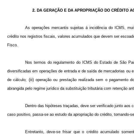
2. DA GERAÇÃO E DA APROPRIAÇÃO DO CRÉDITO 
As operações mercantis sujeitas á incidência do ICMS, mu
crédito nos registros fiscais, valores acumulados que devem ser escoad
Fisco.
Nos termos do regulamento do ICMS do Estado de São Paulo,
diversificadas em operações de entrada e de saída de mercadorias ou e
de cálculo; (iii) operação ou prestação realizada sem o pagamento d
abrangida pelo regime jurídico da substituição tributária com retenção a
Dentro das hipóteses traçadas, deve ser verificado junto aos c
caso positivo, passa-se ao estudo da apropriação do crédito, tomando-se
Entretanto, deve-se frisar que o crédito acumulado somen