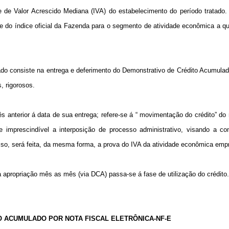
de Valor Acrescido Mediana (IVA) do estabelecimento do período tratado. 
 do índice oficial da Fazenda para o segmento de atividade econômica a q
do consiste na entrega e deferimento do Demonstrativo de Crédito Acumulad
, rigorosos.
ês anterior á data de sua entrega; refere-se á “ movimentação do crédito” do 
e imprescindível a interposição de processo administrativo, visando a c
o, será feita, da mesma forma, a prova do IVA da atividade econômica empr
a apropriação mês as mês (via DCA) passa-se á fase de utilização do crédito.
O ACUMULADO POR NOTA FISCAL ELETRÔNICA-NF-E