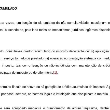
ACUMULADO
itas vezes, em função da sistemática da não-cumulatividade, ocasionam 
os, buscando-se, para isso todos os mecanismos jurídicos legítimos disponib
 constitui-se crédito acumulado do imposto decorrente de: (i) aplicação 
m serviço tomado ou prestado; (ii) operação ou prestação efetuada com re
o imposto, tais como isenção ou não-incidência com manutenção de crédit
ntecipada do imposto ou do diferimento
[1]
.
ontroles fiscais se houve ou há geração de crédito acumulado do imposto. A p
 por base, sempre, as normas legais e infralegais que disciplinam a matéria.
te será apropriado mediante o cumprimento de alguns requisitos, dentre