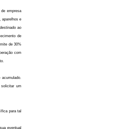
o de empresa
, aparelhos e
 destinado ao
lecimento de
limite de 30%
 operação com
to.
to acumulado.
solicitar um
fica para tal
 sua eventual