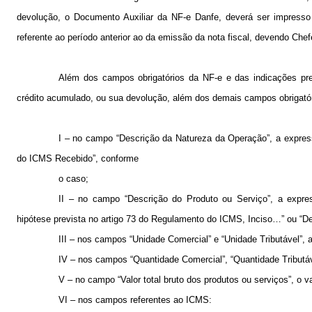
devolução, o Documento Auxiliar da NF-e Danfe, deverá ser impresso
referente ao período anterior ao da emissão da nota fiscal, devendo Chef
Além dos campos obrigatórios da NF-e e das indicações prev
crédito acumulado, ou sua devolução, além dos demais campos obrigatóri
I – no campo “Descrição da Natureza da Operação”, a expre
do ICMS Recebido”, conforme
o caso;
II – no campo “Descrição do Produto ou Serviço”, a expre
hipótese prevista no artigo 73 do Regulamento do ICMS, Inciso…” ou “
III – nos campos “Unidade Comercial” e “Unidade Tributável”, 
IV – nos campos “Quantidade Comercial”, “Quantidade Tributável”
V – no campo “Valor total bruto dos produtos ou serviços”, o va
VI – nos campos referentes ao ICMS: