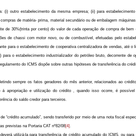
ra: (i) outro estabelecimento da mesma empresa; (ii) para estabeleciment
de compras de matéria- prima, material secundário ou de embalagem máquinas
imite de 30%(trinta por cento) do valor de cada operação de compra de bem
ões de chassi com motor novo, ou de combustível, efetuadas pelo estabe
urante para o estabelecimento de cooperativa centralizadora de vendas, até o 
i) para o estabelecimento industrializador do petróleo bruto, decorrente de
regulamento do ICMS dispõe sobre outras hipóteses de transferência do crédi
efletindo sempre os fatos geradores do mês anterior, relacionados ao crédi
á apropriação e utilização do crédito , quando isso ocorre, é possível 
rência do saldo credor para terceiros.
e “crédito acumulado”, sendo transferido por meio de uma nota fiscal especí
ras previstas na Portaria CAT nº82/08
[4]
.
, deverá utilizá-la para transferência de crédito acumulado do ICMS, ou para