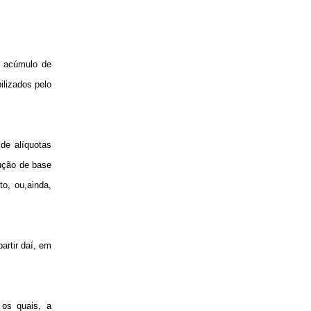
o acúmulo de
ilizados pelo
de alíquotas
dução de base
o, ou,ainda,
artir daí, em
 os quais, a