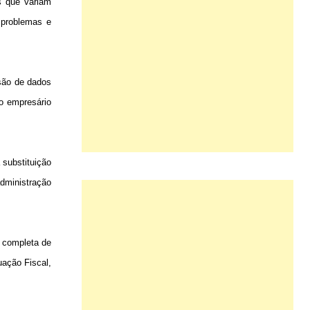
s que variam
 problemas e
ssão de dados
do empresário
 substituição
dministração
l completa de
ação Fiscal,