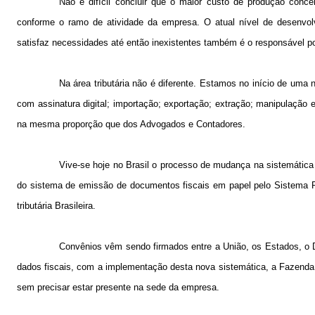
Não é difícil concluir que o maior custo de produção conc
conforme o ramo de atividade da empresa. O atual nível de desenvo
satisfaz necessidades até então inexistentes também é o responsável po
Na área tributária não é diferente. Estamos no início de uma
com assinatura digital; importação; exportação; extração; manipulação 
na mesma proporção que dos Advogados e Contadores.
Vive-se hoje no Brasil o processo de mudança na sistemática
do sistema de emissão de documentos fiscais em papel pelo Sistema Pú
tributária Brasileira.
Convênios vêm sendo firmados entre a União, os Estados, o Di
dados fiscais, com a implementação desta nova sistemática, a Fazenda
sem precisar estar presente na sede da empresa.