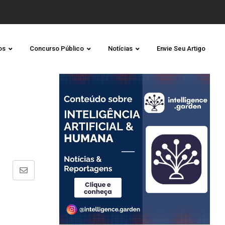
os
Concurso Público
Notícias
Envie Seu Artigo
Share
via
Email