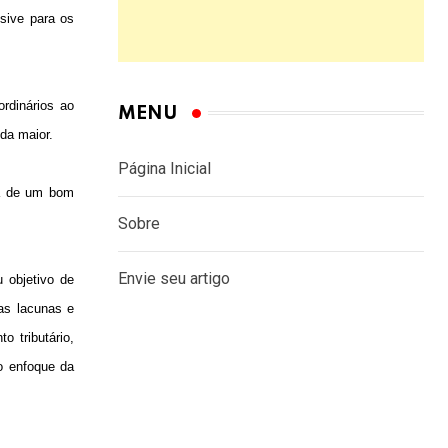
sive para os
rdinários ao
MENU
nda maior.
Página Inicial
ca de um bom
Sobre
Envie seu artigo
 objetivo de
as lacunas e
o tributário,
o enfoque da