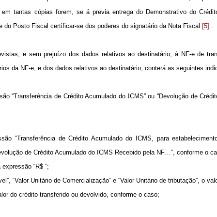
 em tantas cópias forem, se á previa entrega do Demonstrativo do Crédi
e do Posto Fiscal certificar-se dos poderes do signatário da Nota Fiscal
[5]
.
istas, e sem prejuízo dos dados relativos ao destinatário, à NF-e de tran
os da NF-e, e dos dados relativos ao destinatário, conterá as seguintes ind
ssão “Transferência de Crédito Acumulado do ICMS” ou “Devolução de Crédi
ssão “Transferência de Crédito Acumulado do ICMS, para estabeleciment
Devolução de Crédito Acumulado do ICMS Recebido pela NF…”, conforme o ca
a expressão “R$ “;
, “Valor Unitário de Comercialização” e “Valor Unitário de tributação”, o valo
lor do crédito transferido ou devolvido, conforme o caso;