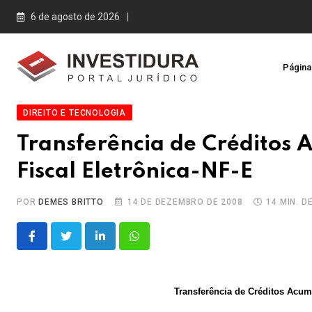
Skip
6 de agosto de 2026
to
content
Página 
DIREITO E TECNOLOGIA
Transferência de Créditos
Fiscal Eletrônica-NF-E
POR
DEMES BRITTO
14 DE DEZEMBRO DE 2008
14 MIN. D
LinkedIn
Whatsapp
Transferência de Créditos Acum