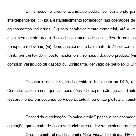
Em síntese, o crédito acumulado poderá ser transferido pa
interdependente; (iii) para estabelecimento fornecedor, nas operações 
equipamentos industrias; (iv) para estabelecimento comercial, até o l
ativo permanente; (v)
a título de pagamento de aquisições de caminh
transporte rodoviário; (vi) do estabelecimento fabricante de álcool carb
(trinta por cento) do imposto incidente na remessa daquele produto; (vi
combustível líqüido ou gasoso ou lubrificante, derivado de petróleo
[3]
.O 
O controle da utilização do crédito é feito junto ao DCA, r
Contudo, salientamos que as operações de exportação geram direito 
ressarcimento, em pecúnia, ao Fisco Estadual, ou então pleitear a transfe
Concedida autorização, “o saldo credor” passa a ser chamado d
operação, que a partir de agora será eletrônica e deverá obedecer as reg
O contribuinte obrigado a emitir Nota Fiscal Eletrônica -NF-e