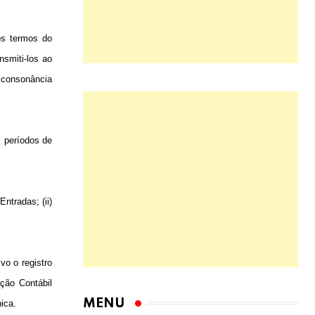
os termos do
nsmiti-los ao
m consonância
s períodos de
Entradas; (ii)
vo o registro
ção Contábil
ica.