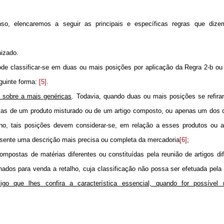
so, elencaremos a seguir as principais e específicas regras que dize
nizado.
de classificar-se em duas ou mais posições por aplicação da Regra 2-b ou 
guinte forma:
[5]
.
e sobre a mais genéricas
. Todavia, quando duas ou mais posições se refir
tivas de um produto misturado ou de um artigo composto, ou apenas um dos
lho, tais posições devem considerar-se, em relação a esses produtos ou a
esente uma descrição mais precisa ou completa da mercadoria
[6]
;
mpostas de matérias diferentes ou constituídas pela reunião de artigos di
ados para venda a retalho, cuja classificação não possa ser efetuada pela
tigo que lhes confira a característica essencial, quando for possível r