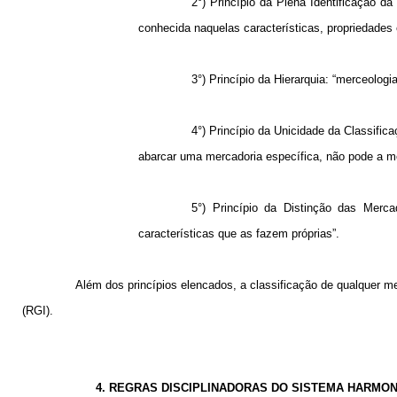
2°) Princípio da Plena Identificação d
conhecida naquelas características, propriedades 
3°) Princípio da Hierarquia: “
merceologi
4°) Princípio da Unicidade da Classifi
abarcar uma mercadoria específica, não pode a m
5°) Princípio da Distinção das Merca
características que as fazem próprias”.
Além dos princípios elencados, a classificação de qualquer 
(RGI).
4. REGRAS DISCIPLINADORAS DO SISTEMA HARMO