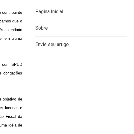
 contribuinte
acamos que o
ês calendário
MENU
 e, em ultima
Página Inicial
as, com SPED
Sobre
s obrigações
Envie seu artigo
 objetivo de
as lacunas e
ão Fiscal da
uma idéia de