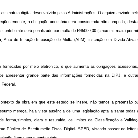
ssinatura digital desenvolvido pelas Administrações. O arquivo enviado pelo
seqüentemente, a obrigação acessória será considerada não cumprida, dest
o contribuinte será penalizado por multa de R$5000,00 (cinco mil reais) por m
m, Auto de Infração Imposição de Multa (AIIM), inscrição em Dívida Ativa
o fornecidas por meio eletrônico, o que aumenta as obrigações acessóri
 de apresentar grande parte das informações fornecidas na DIPJ, e outra
 Federal.
ontexto da obra em que este estudo se insere, não temos a pretensão ou
sunto mereça, haja vista ausência de uma legislação apta a sanar todas 
de forma,simples, clara e resumida, os limites da Classificação e Validaç
Público de Escrituração Fiscal Digital- SPED, visando passar ao leitor 
lação fisco versus contribuinte.