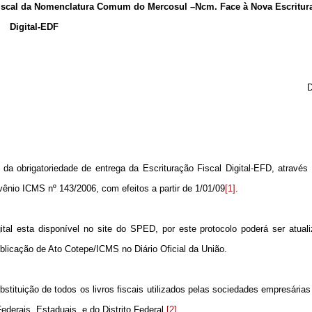
Fiscal da Nomenclatura Comum do Mercosul –Ncm. Face à Nova Escritura
Digital-EDF
D
da obrigatoriedade de entrega da Escrituração Fiscal Digital-EFD, através
vênio ICMS nº 143/2006, com efeitos a partir de 1/01/09
[1]
.
ital esta disponível no site do SPED, por este protocolo poderá ser atual
blicação de Ato Cotepe/ICMS no Diário Oficial da União.
ubstituição de todos os livros fiscais utilizados pelas sociedades empresárias
ederais, Estaduais, e do Distrito Federal.
[2]