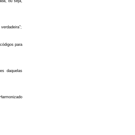
ada, ou seja,
 verdadeira”;
 códigos para
tes daquelas
a Harmonizado