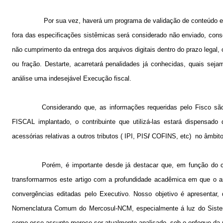
Por sua vez, haverá um programa de validação de conteúdo e a
fora das especificações sistêmicas será considerado não enviado, con
não cumprimento da entrega dos arquivos digitais dentro do prazo legal, 
ou fração. Destarte, acarretará penalidades já conhecidas, quais seja
análise uma indesejável Execução fiscal.
Considerando que, as informações requeridas pelo Fisco sã
FISCAL implantado, o contribuinte que utilizá-las estará dispensado
acessórias relativas a outros tributos ( IPI, PIS
/
COFINS, etc)
no âmbito
Porém, é importante desde já destacar que, em função do c
transformarmos este artigo com a profundidade acadêmica em que o as
convergências editadas pelo Executivo. Nosso objetivo é apresentar, 
Nomenclatura Comum do Mercosul-NCM, especialmente á luz do Sistema 
como esse assunto merece ser atualmente analisado, sob o enfoque da re