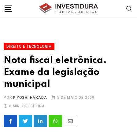
Skip
to
content
DIREITO E TECNOLOGIA
Nota fiscal eletrônica.
Exame da legislação
municipal
POR
KIYOSHI HARADA
5 DE MAIO DE 2009
8 MIN. DE LEITURA
LinkedIn
Whatsapp
Share
via