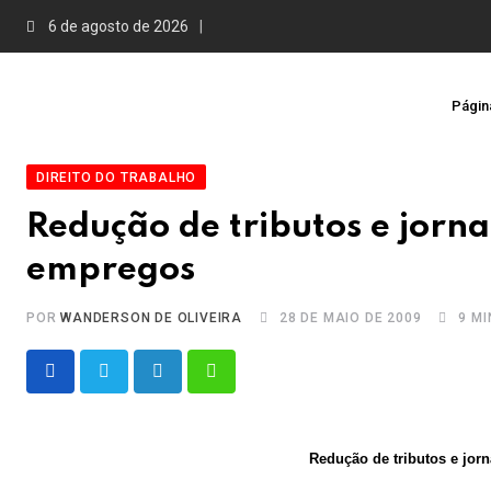
Skip
6 de agosto de 2026
to
content
Página
DIREITO DO TRABALHO
Redução de tributos e jorn
empregos
POR
WANDERSON DE OLIVEIRA
28 DE MAIO DE 2009
9 MI
LinkedIn
Whatsapp
Redução de tributos e jor