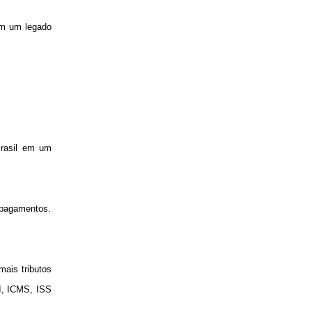
em um legado
Brasil em um
 pagamentos.
ais tributos
I, ICMS, ISS