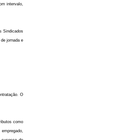
om intervalo,
os Sindicados
 de jornada e
ntratação. O
ributos como
m empregado,
o sucesso do