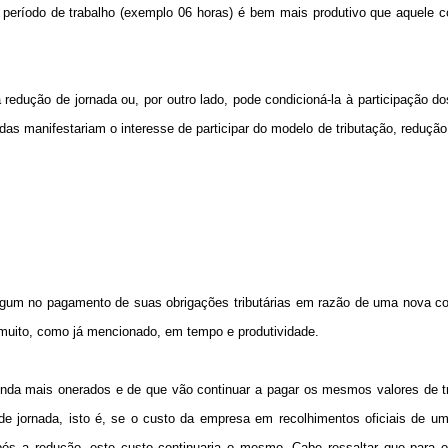
 período de trabalho (exemplo 06 horas) é bem mais produtivo que aquele c
 redução de jornada ou, por outro lado, pode condicioná-la à participação d
as manifestariam o interesse de participar do modelo de tributação, redução
gum no pagamento de suas obrigações tributárias em razão de uma nova co
 muito, como já mencionado, em tempo e produtividade.
ainda mais onerados e de que vão continuar a pagar os mesmos valores de t
de jornada, isto é, se o custo da empresa em recolhimentos oficiais de u
pós a redução, este custo continuaria o mesmo. Cabe ressaltar que para 