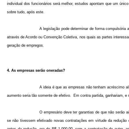
individual dos funcionários será melhor, estudos apontam que um único
sobre tudo, após este.
A legislação pode determinar de forma compulsória a
através de Acordo ou Convenção Coletiva, nos quais as partes interessad
geração de empregos.
4. As empresas serão oneradas?
A ideia é que as empresas não tenham acréscimo al
aumento seria tão somente de efetivo.
Em contra partida, ganhariam, e
O empresário deve ter garantias de que não serão 
se não tivessem efetivado novas contratações em virtude da redução 
antes da redução, era de R$ 1.000,00, com a contratação de outro, a