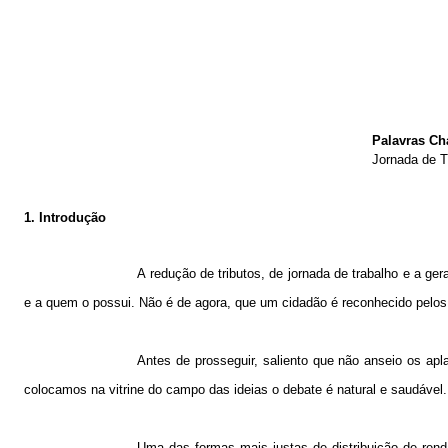
Palavras Ch
Jornada de T
1. Introdução
A redução de tributos, de jornada de trabalho e a g
e a quem o possui. Não é de agora, que um cidadão é reconhecido pelo
Antes de prosseguir, saliento que não anseio os ap
colocamos na vitrine do campo das ideias o debate é natural e saudável.
Uma das formas mais justas de distribuição de ren