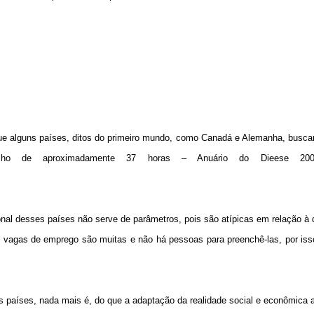
que alguns países, ditos do primeiro mundo, como Canadá e Alemanha, busc
alho de aproximadamente 37 horas – Anuário do Dieese 20
nal desses países não serve de parâmetros, pois são atípicas em relação à d
s vagas de emprego são muitas e não há pessoas para preenchê-las, por iss
s países, nada mais é, do que a adaptação da realidade social e econômica 