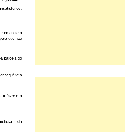
nsatisfeitos,
se amenize a
 para que não
oa parcela do
 consequência
 a favor e a
eficiar toda