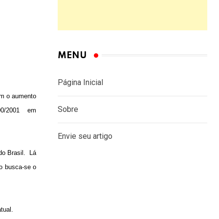
MENU
Página Inicial
am o aumento
Sobre
00/2001 em
Envie seu artigo
o Brasil.
Lá
o busca-se o
atual.