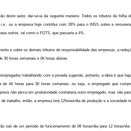
ão deste autor, dar-se-ia da seguinte maneira: Todos os tributos da folha
,
i.e.,
se a empresa hoje contribui com 28% para o INSS sobre a remuner
para outros, tal como o FGTS, que passaria a 4%.
amento e sobre os demais tributos de responsabilidade das empresas, a reduç
 de 30 horas semanais e 06 horas diárias.
pregados trabalhando com a jornada sugerida, portanto, a ideia é que haja
da de 44 horas para 30 horas semanais, ou seja, o empregado que cumpr
mpresa não perca em produtividade contrataria outro empregado, mas não para
s de trabalho, então, a empresa terá 12horas/dia de produção e a sociedade 
o sair de um período de funcionamento de 08 horas/dia para 12 horas/dia.