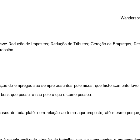
Wanderson 
ave:
Redução de Impostos; Redução de Tributos; Geração de Empregos, Re
rabalho
eração de empregos são sempre assuntos polêmicos, que historicamente favor
s bens que possui e não pelo o que é como pessoa.
lausos de toda platéia em relação ao tema aqui proposto, até mesmo porque
da é aquela realizada através do trabalho, por ele empregados e empregado