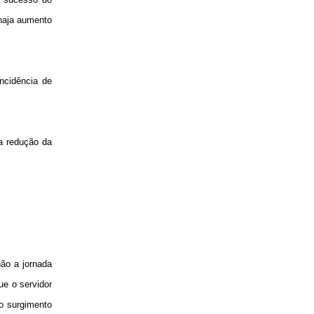
 haja aumento
ncidência de
a redução da
não a jornada
ue o servidor
 o surgimento