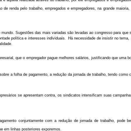
ção de renda pelo trabalho, empregados e empregadores, na grande maioria, i
 do mundo. Sugestões das mais variadas são levadas ao congresso para que 
tade política e interesses individuais.
Há necessidade de insistir no tema,
lidade.
presarial, que o empregador pague melhores salários, justificando que uma b
o sobre a folha de pagamento, a redução da jornada de trabalho, tendo como
resários se apresentam contra, os sindicatos intensificam suas campanhas
agamento conjuntamente com a redução de jornada de trabalho, pode ben
ue em linhas posteriores exporemos.