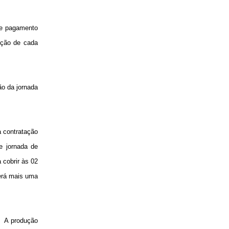
 de pagamento
ação de cada
ão da jornada
 contratação
e jornada de
 cobrir às 02
terá mais uma
A produção