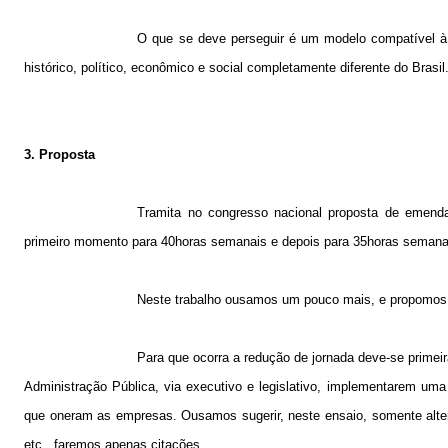
O que se deve perseguir é um modelo compatível à
histórico, político, econômico e social completamente diferente do Brasil
3. Proposta
Tramita no congresso nacional proposta de emend
primeiro momento para 40horas semanais e depois para 35horas semana
Neste trabalho ousamos um pouco mais, e propomos a
Para que ocorra a redução de jornada deve-se primei
Administração Pública, via executivo e legislativo, implementarem um
que oneram as empresas. Ousamos sugerir, neste ensaio, somente alter
etc., faremos apenas citações.