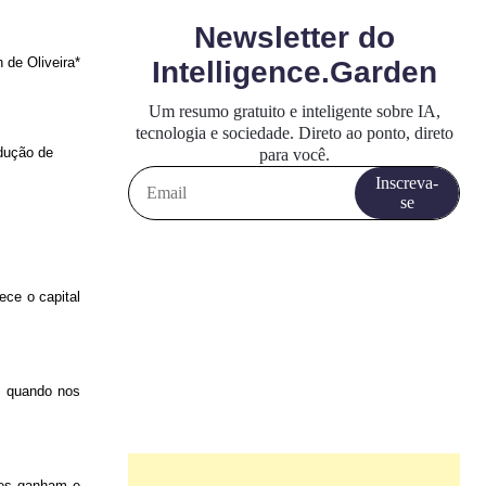
de Oliveira*
dução de
ece o capital
, quando nos
res ganham e