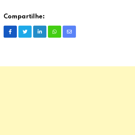
Compartilhe:
LinkedIn
Whatsapp
Share
via
Email