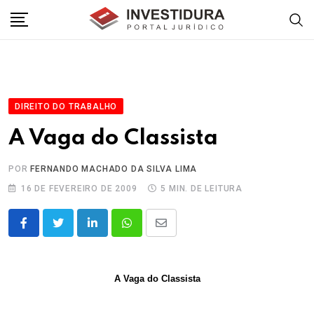
Skip
to
content
DIREITO DO TRABALHO
A Vaga do Classista
POR
FERNANDO MACHADO DA SILVA LIMA
16 DE FEVEREIRO DE 2009
5 MIN. DE LEITURA
LinkedIn
Whatsapp
Share
via
Email
A Vaga do Classista