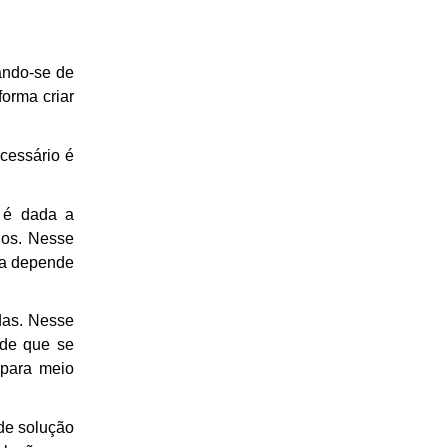
zando-se de
forma criar
cessário é
, é dada a
gos. Nesse
ra depende
das. Nesse
 de que se
 para meio
 de solução