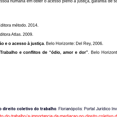
pessoa humana em obter o acesso pleno à justiça, garantia de 
Editora método. 2014.
ditora Atlas. 2009.
ão e o acesso à justiça
. Belo Horizonte: Del Rey, 2006.
Trabalho e conflitos de “ódio, amor e dor”
. Belo Horizon
 direito coletivo do trabalho
. Florianópolis: Portal Jurídico In
eito-do-trabalho/a-importancia-da-mediacao-no-direito-coletivo-