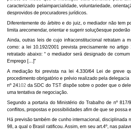
caracterizado pelaimparcialidade, voluntariedade, orientaç
desprovidos de procuradores jurídicos.
Diferentemente do árbitro e do juiz, o mediador não tem 
limita arecomendar, orientar e sugerir soluçõesque poderão 
Ainda, outras leis de cujo infraconstitucional retratam a 
como: a lei 10.192/2001 prevista precisamente no artigo
retratado abaixo: “ o mediador será designado de comum a
Emprego […]”
A mediação foi prevista na lei 4.330/64 Lei de greve 
procedimento obrigatório e prévio realizado pela delegaci
n
º
24
102
da SDC do TST dispõe sobre o poder que o deleg
uma tentativa de negociação.
Segundo a portaria do Ministério do Trabalho de nº 817/9
conflitos, propostas e possibilidades afim de que se possa 
Há previsão também de cunho internacional, disciplinada 
98, a qual o Brasil ratificou. Assim, em seu art.4º, nas p