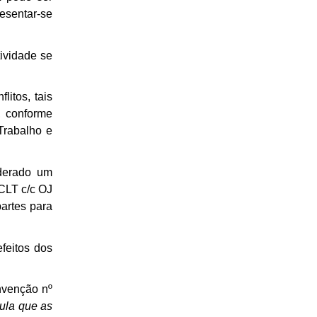
resentar-se
ividade se
litos, tais
, conforme
Trabalho e
iderado um
 CLT c/c OJ
artes para
feitos dos
nvenção nº
mula que as