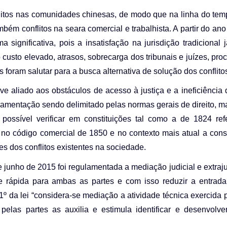
itos nas comunidades chinesas, de modo que na linha do tem
bém conflitos na seara comercial e trabalhista. A partir do an
 significativa, pois a insatisfação na jurisdição tradicional 
 custo elevado, atrasos, sobrecarga dos tribunais e juízes, pr
 foram salutar para a busca alternativa de solução dos conflito
ve aliado aos obstáculos de acesso à justiça e a ineficiência
amentação sendo delimitado pelas normas gerais de direito, 
possível verificar em constituições tal como a de 1824 ref
o código comercial de 1850 e no contexto mais atual a const
es dos conflitos existentes na sociedade.
 junho de 2015 foi regulamentada a mediação judicial e extraj
a e rápida para ambas as partes e com isso reduzir a entrad
1º da lei “considera-se mediação a atividade técnica exercida p
pelas partes as auxilia e estimula identificar e desenvolve