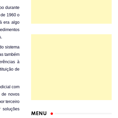
po durante
o de 1960 o
já era algo
ocedimentos
s.
 do sistema
mas também
erências à
ituição de
udicial com
a de novos
or terceiro
r soluções