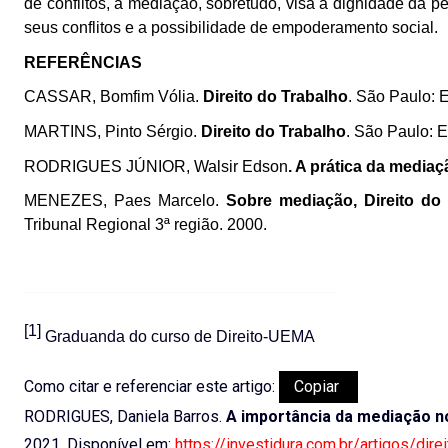
de conflitos, a mediação, sobretudo, visa a dignidade da 
seus conflitos e a possibilidade de empoderamento social.
REFERÊNCIAS
CASSAR, Bomfim Vólia.
Direito do Trabalho
. São Paulo: 
MARTINS, Pinto Sérgio.
Direito do Trabalho
. São Paulo: E
RODRIGUES JÚNIOR, Walsir Edson
. A prática da mediaç
MENEZES, Paes Marcelo.
Sobre mediação, Direito do 
Tribunal Regional 3ª região. 2000.
[1]
Graduanda do curso de Direito-UEMA
Como citar e referenciar este artigo:
Copiar
RODRIGUES, Daniela Barros.
A importância da mediação no
2021. Disponível em:
https://investidura.com.br/artigos/dir