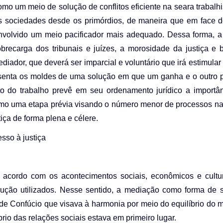
omo um meio de solução de conflitos eficiente na seara trabalh
as sociedades desde os primórdios, de maneira que em face d
envolvido um meio pacificador mais adequado. Dessa forma, 
obrecarga dos tribunais e juízes, a morosidade da justiça e
ediador, que deverá ser imparcial e voluntário que irá estimular
resenta os moldes de uma solução em que um ganha e o outro 
to do trabalho prevê em seu ordenamento jurídico a importâ
como uma etapa prévia visando o número menor de processos na
ça de forma plena e célere.
sso à justiça
e acordo com os acontecimentos sociais, econômicos e cultu
ção utilizados. Nesse sentido, a mediação como forma de 
 de Confúcio que visava à harmonia por meio do equilíbrio do
rio das relações sociais estava em primeiro lugar.