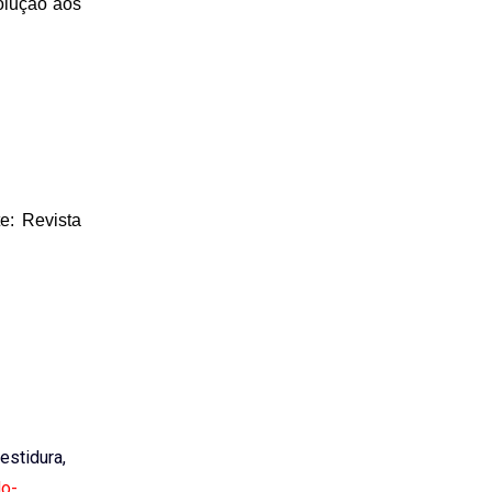
solução aos
te: Revista
vestidura,
do-