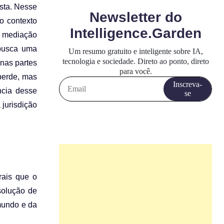
ista. Nesse
o contexto
a mediação
 busca uma
 nas partes
perde, mas
ncia desse
 jurisdição
rais que o
solução de
 mundo e da