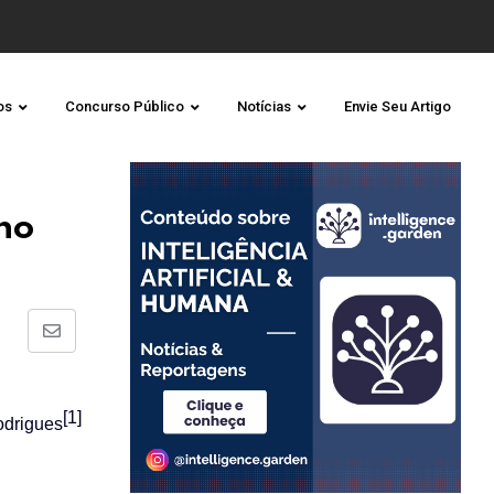
os
Concurso Público
Notícias
Envie Seu Artigo
ho
Share
via
Email
[1]
odrigues