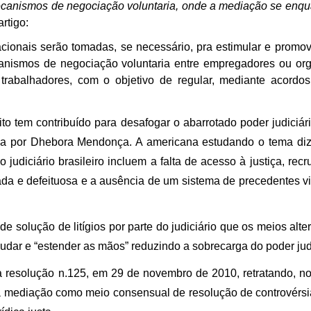
m mecanismos de negociação voluntaria, onde a mediação se en
artigo:
ionais serão tomadas, se necessário, pra estimular e promov
anismos de negociação voluntaria entre empregadores ou or
abalhadores, com o objetivo de regular, mediante acordos 
to tem contribuído para desafogar o abarrotado poder judiciár
tada por Dhebora Mendonça. A americana estudando o tema diz
judiciário brasileiro incluem a falta de acesso à justiça, rec
ada e defeituosa e a ausência de um sistema de precedentes v
 solução de litígios por parte do judiciário que os meios alte
judar e “estender as mãos” reduzindo a sobrecarga do poder judi
a resolução n.125, em 29 de novembro de 2010, retratando, no
 a mediação como meio consensual de resolução de controvérsia