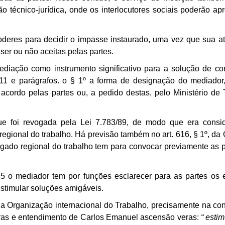
ão técnico-jurídica, onde os interlocutores sociais poderão ap
poderes para decidir o impasse instaurado, uma vez que sua at
ser ou não aceitas pelas partes.
mediação como instrumento significativo para a solução de conf
 11 e parágrafos. o § 1º a forma de designação do mediador
cordo pelas partes ou, a pedido destas, pelo Ministério de 
que foi revogada pela Lei 7.783/89, de modo que era cons
a regional do trabalho. Há previsão também no
art. 616, § 1
º
, da
ado regional do trabalho tem para convocar previamente as p
5 o mediador tem por funções esclarecer para as partes os e
estimular soluções amigáveis.
na Organização internacional do Trabalho, precisamente na co
alavras e entendimento de Carlos Emanuel ascensão veras:
“ esti