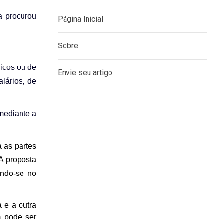
a procurou
MENU
dicos ou de
lários, de
Página Inicial
Sobre
 mediante a
Envie seu artigo
a as partes
A proposta
ando-se no
 e a outra
m pode ser