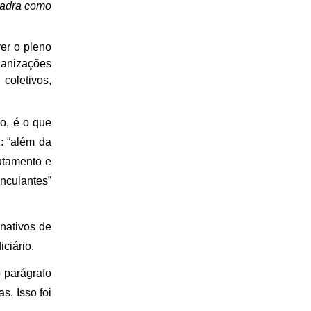
quadra como
er o pleno
ganizações
coletivos,
io, é o que
: “além da
rutamento e
inculantes”
rnativos de
ciário.
 parágrafo
s. Isso foi