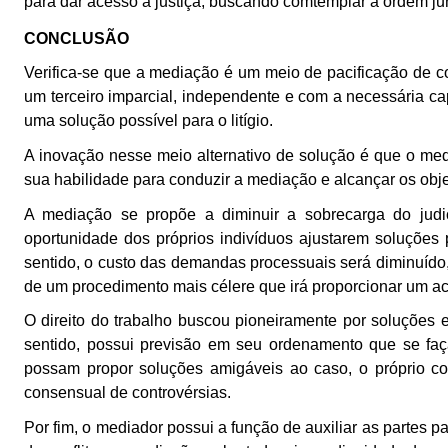
para dar acesso à justiça, buscando comtemplar a ordem jurí
CONCLUSÃO
Verifica-se que a mediação é um meio de pacificação de con
um terceiro imparcial, independente e com a necessária cap
uma solução possível para o litígio.
A inovação nesse meio alternativo de solução é que o med
sua habilidade para conduzir a mediação e alcançar os obje
A mediação se propõe a diminuir a sobrecarga do jud
oportunidade dos próprios indivíduos ajustarem soluções 
sentido, o custo das demandas processuais será diminuído
de um procedimento mais célere que irá proporcionar um ac
O direito do trabalho buscou pioneiramente por soluções 
sentido, possui previsão em seu ordenamento que se fa
possam propor soluções amigáveis ao caso, o próprio co
consensual de controvérsias.
Por fim, o mediador possui a função de auxiliar as partes p