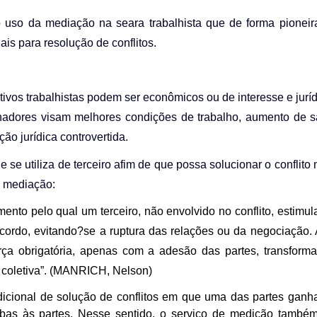
o uso da mediação na seara trabalhista que de forma pioneir
ais para resolução de conflitos.
tivos trabalhistas podem ser econômicos ou de interesse e jurí
alhadores visam melhores condições de trabalho, aumento de sa
ção jurídica controvertida.
e utiliza de terceiro afim de que possa solucionar o conflito
a mediação:
nto pelo qual um terceiro, não envolvido no conflito, estimul
cordo, evitando
?
se a ruptura das relações ou da negociação. 
ça obrigatória, apenas com a adesão das partes, transform
coletiva”. (MANRICH, Nelson)
adicional de solução de conflitos em que uma das partes ganha
bas às partes. Nesse sentido
,
o serviço de medição també