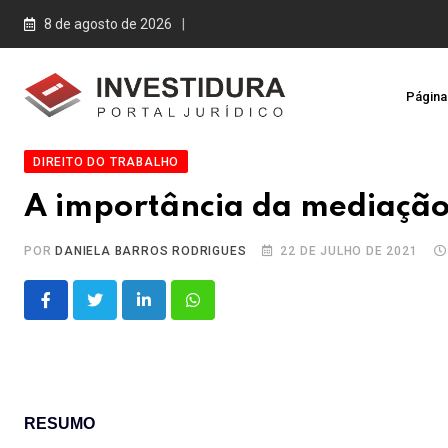
Skip
8 de agosto de 2026
to
content
Página 
DIREITO DO TRABALHO
A importância da mediação 
POR
DANIELA BARROS RODRIGUES
22 DE JULHO DE 2021
LinkedIn
Whatsapp
RESUMO