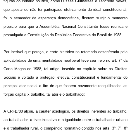
figuras do cenário político, como Ulisses Guimarães e Tancredo Neves,
que apesar de não ter participado efetivamente do ideal constitucional,
foi o semeador da esperança democrática, fizeram surgir o momento
propicio para que a Assembléia Nacional Constituinte fosse reunida e
promulgada a Constituição da República Federativa do Brasil de 1988.
Por incrível que pareça, o corte histórico na retomada desenfreada pela
aplicabilidade de uma mentalidade neoliberal teve seu freio no art. 7° da
Carta Magna de 1988, tal artigo, inserido no capítulo sobre os Direitos
Sociais e voltado a proteção, efetiva, constitucional e fundamental do
principal ator social a fim de que fossem novamente reequilibradas as
forças capital x trabalho, tal ator é o trabalhador.
A CRFB/88 alçou, a caráter axiológico, os direitos inerentes ao trabalho,
ao trabalhador, a livre-iniciativa e a igualdade entre o trabalhador urbano
e o trabalhador rural, o compêndio normativo contido nos arts. 3º, 7º, 8º