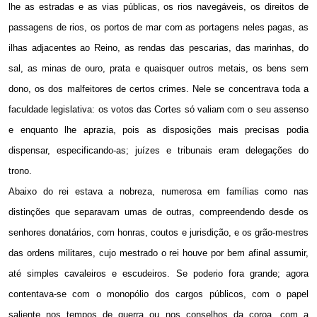
lhe as estradas e as vias públicas, os rios navegáveis, os direitos de
passagens de rios, os portos de mar com as portagens neles pagas, as
ilhas adjacentes ao Reino, as rendas das pescarias, das marinhas, do
sal, as minas de ouro, prata e quaisquer outros metais, os bens sem
dono, os dos malfeitores de certos crimes. Nele se concentrava toda a
faculdade legislativa: os votos das Cortes só valiam com o seu assenso
e enquanto lhe aprazia, pois as disposições mais precisas podia
dispensar, especificando-as; juízes e tribunais eram delegações do
trono.
Abaixo do rei estava a nobreza, numerosa em famílias como nas
distinções que separavam umas de outras, compreendendo desde os
senhores donatários, com honras, coutos e jurisdição, e os grão-mestres
das ordens militares, cujo mestrado o rei houve por bem afinal assumir,
até simples cavaleiros e escudeiros. Se poderio fora grande; agora
contentava-se com o monopólio dos cargos públicos, com o papel
saliente nos tempos de guerra ou nos conselhos da coroa, com a