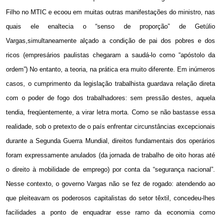
Filho no MTIC e ecoou em muitas outras manifestações do ministro, nas
quais ele enaltecia o “senso de proporção” de Getúlio
Vargas,simultaneamente alçado a condição de pai dos pobres e dos
ricos (empresários paulistas chegaram a saudá-lo como “apóstolo da
ordem”) No entanto, a teoria, na prática era muito diferente. Em inúmeros
casos, o cumprimento da legislação trabalhista guardava relação direta
com o poder de fogo dos trabalhadores: sem pressão destes, aquela
tendia, freqüentemente, a virar letra morta. Como se não bastasse essa
realidade, sob o pretexto de o país enfrentar circunstâncias excepcionais
durante a Segunda Guerra Mundial, direitos fundamentais dos operários
foram expressamente anulados (da jornada de trabalho de oito horas até
o direito à mobilidade de emprego) por conta da “segurança nacional”.
Nesse contexto, o governo Vargas não se fez de rogado: atendendo ao
que pleiteavam os poderosos capitalistas do setor têxtil, concedeu-lhes
facilidades a ponto de enquadrar esse ramo da economia como