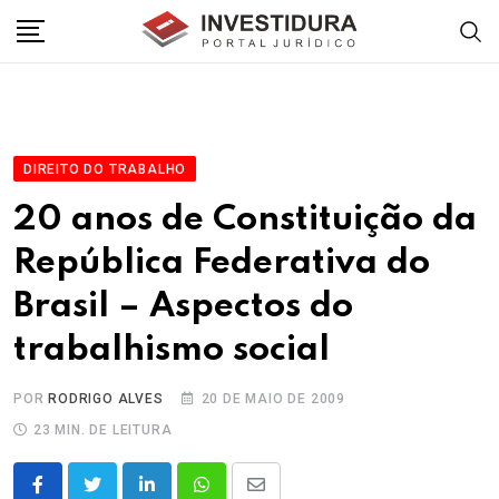
Skip
to
content
DIREITO DO TRABALHO
20 anos de Constituição da
República Federativa do
Brasil – Aspectos do
trabalhismo social
POR
RODRIGO ALVES
20 DE MAIO DE 2009
23 MIN. DE LEITURA
LinkedIn
Whatsapp
Share